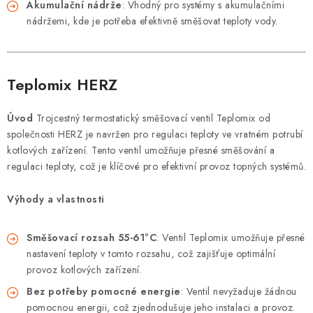
Akumulační nádrže
: Vhodný pro systémy s akumulačními
VRÁCENÍ ZBOŽÍ A REKLAMACE
nádržemi, kde je potřeba efektivně směšovat teploty vody.
MOJE OBJEDNÁVKA
Teplomix HERZ
ZNAČKY
Úvod
Trojcestný termostatický směšovací ventil Teplomix od
Hodnocení obchodu
🚚 Stav objednávky
Doprava a platba
společnosti HERZ je navržen pro regulaci teploty ve vratném potrubí
Kontakt
Obchodní podmínky
kotlových zařízení. Tento ventil umožňuje přesné směšování a
regulaci teploty, což je klíčové pro efektivní provoz topných systémů.
Podmínky ochrany osobních údajů
Moje objednávka
Výhody a vlastnosti
Směšovací rozsah 55-61°C
: Ventil Teplomix umožňuje přesné
nastavení teploty v tomto rozsahu, což zajišťuje optimální
provoz kotlových zařízení.
Bez potřeby pomocné energie
: Ventil nevyžaduje žádnou
pomocnou energii, což zjednodušuje jeho instalaci a provoz.