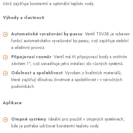
⚡ NOVINKA
čímž zajišťuje konstantní a optimální teplotu vody.
🎁 ODMĚNY ZA BODY
Výhody a vlastnosti
🏆 WESPO BONUS
Automatické vyvažování by-passu
: Ventil TSV3B je vybaven
funkcí automatického vyvažování by-passu, což zajišťuje stabilní
KONTAKT
a efektivní provoz.
Připojovací rozměr
: Ventil má tři připojovací body s vnitřním
TOPENÁŘSKÁ AKADEMIE
závitem 1", což usnadňuje jeho instalaci do různých systémů.
Odolnost a spolehlivost
: Vyroben z kvalitních materiálů,
OBCHODNÍ PODMÍNKY
které zajišťují dlouhou životnost a spolehlivost i v náročných
podmínkách.
O NÁS
Aplikace
🚚 STAV OBJEDNÁVKY
Otopné systémy
: Ideální pro použití v otopných systémech,
DOPRAVA A PLATBA
kde je potřeba udržovat konstantní teplotu vody.