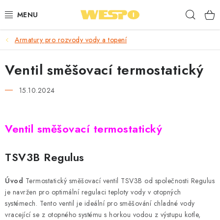
Přejít
Hleda
na
obsah
Armatury pro rozvody vody a topení
ARMATURY PRO TOPENÍ A VODU
Ventil směšovací termostatický
TOPENÍ A OHŘEV VODY
15.10.2024
TVAROVKY A TRUBKY
VODOINSTALACE
Ventil směšovací termostatický
NÁŘADÍ
TSV3B Regulus
⭐ NEJLÉPE HODNOCENÉ
Úvod
Termostatický směšovací ventil TSV3B od společnosti Regulus
je navržen pro optimální regulaci teploty vody v otopných
🏷️ VÝPRODEJ
systémech. Tento ventil je ideální pro směšování chladné vody
vracející se z otopného systému s horkou vodou z výstupu kotle,