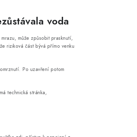
Zákaznická podpora
Stačí napsat, poradíme s čímkoli.
ezůstávala voda
 mrazu, může způsobit prasknutí,
že riziková část bývá přímo venku
promrznutí. Po uzavření potom
má technická stránka,