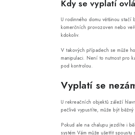
Kdy se vyplatí ovl
U rodinného domu většinou stačí b
komerčních provozoven nebo veřej
kdokoliv.
V takových případech se může h
manipulaci. Není to nutnost pro k
pod kontrolou.
Vyplatí se nezá
U rekreačních objektů záleží hlav
pečlivě vypustíte, může být běžný
Pokud ale na chalupu jezdíte i b
systém Vám může ušetřit spoustu 