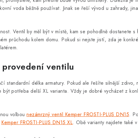
l, promyslete, kam přesně bude vývod umístěný. Důležitá je tl
enkovní voda běžně používat. Jinak se řeší vývod u zahrady, jina
nost. Ventil by měl být v místě, kam se pohodlně dostanete s
m průchodu kolem domu. Pokud si nejste jistí, zda je konkrét
alatérem.
L provedení ventilu
í standardní délka armatury. Pokud ale řešíte silnější zdivo,
e být potřeba delší XL varianta. Vždy je dobré vycházet z kon
odnou volbou
nezámrzný ventil Kemper FROSTI-PLUS DN15
. P
a
Kemper FROSTI-PLUS DN15 XL
. Obě varianty najdete také v