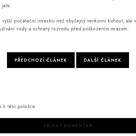
 jaře.
 vyšší počáteční investici než obyčejný venkovní kohout, ale v
oužívání vody a ochrany rozvodu před poškozením mrazem.
PŘEDCHOZÍ ČLÁNEK
DALŠÍ ČLÁNEK
k k této položce.
PŘIDAT KOMENTÁŘ