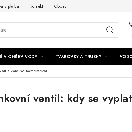
a a platba
Kontakt
Obchodní podmínky
Podmínky ochra
Í A OHŘEV VODY
TVAROVKY A TRUBKY
VODO
platí a kam ho namontovat
ovní ventil: kdy se vypla