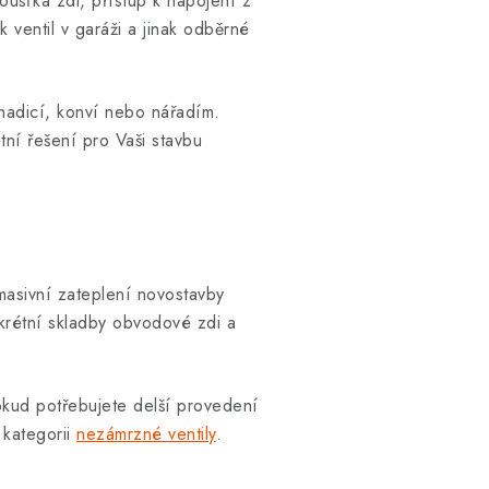
oušťka zdi, přístup k napojení z
k ventil v garáži a jinak odběrné
 hadicí, konví nebo nářadím.
ní řešení pro Vaši stavbu
 masivní zateplení novostavby
krétní skladby obvodové zdi a
okud potřebujete delší provedení
 kategorii
nezámrzné ventily
.