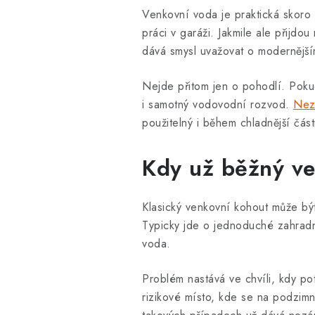
Venkovní voda je praktická skoro
práci v garáži. Jakmile ale přijd
dává smysl uvažovat o modernějším
Nejde přitom jen o pohodlí. Poku
i samotný vodovodní rozvod.
Nez
použitelný i během chladnější část
Kdy už běžný ve
Klasický venkovní kohout může být
Typicky jde o jednoduché zahradn
voda.
Problém nastává ve chvíli, kdy po
rizikové místo, kde se na podzim