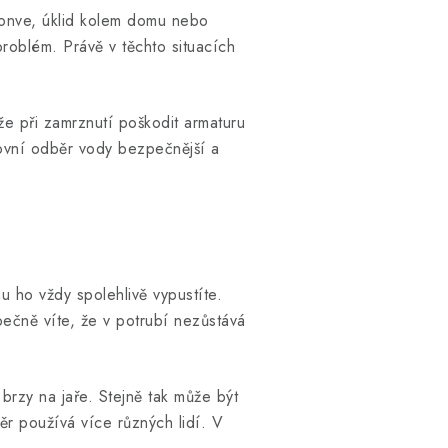
konve, úklid kolem domu nebo
problém. Právě v těchto situacích
e při zamrznutí poškodit armaturu
ovní odběr vody bezpečnější a
u ho vždy spolehlivě vypustíte.
ečně víte, že v potrubí nezůstává
brzy na jaře. Stejně tak může být
r používá více různých lidí. V