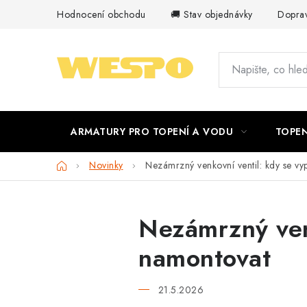
Přejít
Hodnocení obchodu
🚚 Stav objednávky
Doprav
na
obsah
ARMATURY PRO TOPENÍ A VODU
TOPEN
Domů
Novinky
Nezámrzný venkovní ventil: kdy se vy
Nezámrzný venk
namontovat
21.5.2026