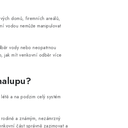
ových domů, firemních areálů,
vní vodou nemůže manipulovat
odběr vody nebo neopatrnou
b, jak mít venkovní odběr více
chalupu?
v létě a na podzim celý systém
e rodině a známým, nezámrzný
enkovní část správně zazimovat a