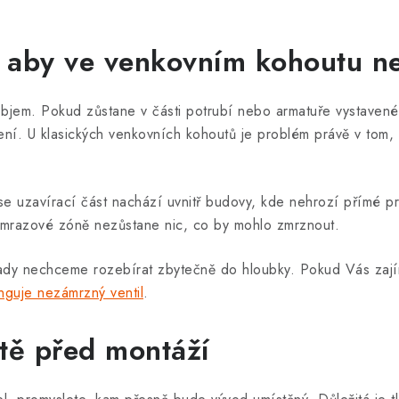
é, aby ve venkovním kohoutu n
 objem. Pokud zůstane v části potrubí nebo armatuře vystavené
ní. U klasických venkovních kohoutů je problém právě v tom, 
 se uzavírací část nachází uvnitř budovy, kde nehrozí přímé 
 mrazové zóně nezůstane nic, co by mohlo zmrznout.
ady nechceme rozebírat zbytečně do hloubky. Pokud Vás zají
unguje nezámrzný ventil
.
ště před montáží