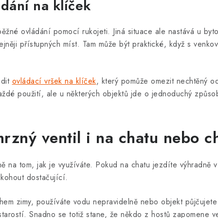
ádání na klíček
ěžné ovládání pomocí rukojeti. Jiná situace ale nastává u byt
něji přístupných míst. Tam může být praktické, když s venko
odit
ovládací vršek na klíček
, který pomůže omezit nechtěný 
aždé použití, ale u některých objektů jde o jednoduchý způso
mrzný ventil i na chatu nebo 
ně na tom, jak je využíváte. Pokud na chatu jezdíte výhradně 
 kohout dostačující.
ěhem zimy, používáte vodu nepravidelně nebo objekt půjčujet
starostí. Snadno se totiž stane, že někdo z hostů zapomene v