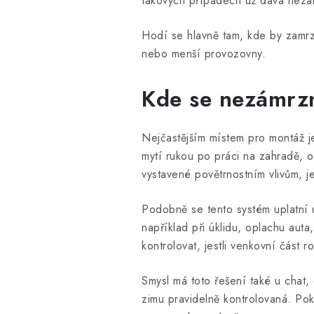
takových případech už dává nezá
Hodí se hlavně tam, kde by zamrz
nebo menší provozovny.
Kde se nezámrzný
Nejčastějším místem pro montáž j
mytí rukou po práci na zahradě, 
vystavené povětrnostním vlivům, j
Podobně se tento systém uplatní 
například při úklidu, oplachu au
kontrolovat, jestli venkovní část
Smysl má toto řešení také u chat,
zimu pravidelně kontrolovaná. P