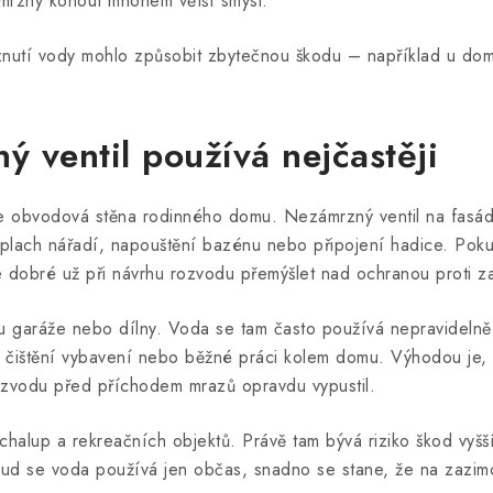
mrzný kohout mnohem větší smysl.
nutí vody mohlo způsobit zbytečnou škodu – například u domu
 ventil používá nejčastěji
e obvodová stěna rodinného domu. Nezámrzný ventil na fasád
oplach nářadí, napouštění bazénu nebo připojení hadice. Pok
e dobré už při návrhu rozvodu přemýšlet nad ochranou proti z
u garáže nebo dílny. Voda se tam často používá nepravidelně,
ta, čištění vybavení nebo běžné práci kolem domu. Výhodou je
 rozvodu před příchodem mrazů opravdu vypustil.
 chalup a rekreačních objektů. Právě tam bývá riziko škod vyšš
okud se voda používá jen občas, snadno se stane, že na zaz