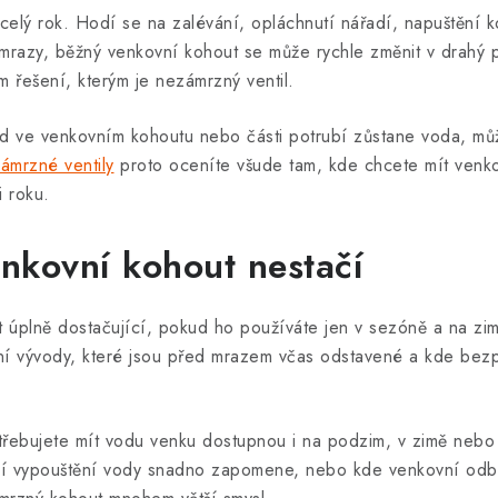
 celý rok. Hodí se na zalévání, opláchnutí nářadí, napuštění 
ou mrazy, běžný venkovní kohout se může rychle změnit v drahý 
 řešení, kterým je nezámrzný ventil.
d ve venkovním kohoutu nebo části potrubí zůstane voda, můž
ámrzné ventily
proto oceníte všude tam, kde chcete mít venk
i roku.
nkovní kohout nestačí
 úplně dostačující, pokud ho používáte jen v sezóně a na zim
í vývody, které jsou před mrazem včas odstavené a kde bezp
třebujete mít vodu venku dostupnou i na podzim, v zimě nebo 
ní vypouštění vody snadno zapomene, nebo kde venkovní odbě