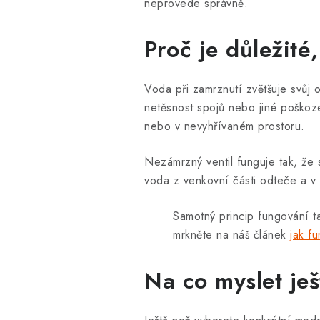
neprovede správně.
Proč je důležit
Voda při zamrznutí zvětšuje svůj
netěsnost spojů nebo jiné poškoze
nebo v nevyhřívaném prostoru.
Nezámrzný ventil funguje tak, že
voda z venkovní části odteče a v
Samotný princip fungování t
mrkněte na náš článek
jak f
Na co myslet je