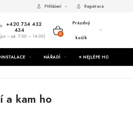
ny osobních údajů
Moje objednávka
Přihlášení
Registrace
Prázdný
+420 734 432
434
NÁKUPNÍ
(po – pá: 7:00 – 14:00)
košík
KOŠÍK
INSTALACE
NÁŘADÍ
⭐ NEJLÉPE HODNOCENÉ
tí a kam ho