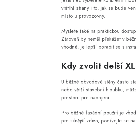
Ještě než vyberete konkrétní mode
vnitřní strany i to, jak se bude v
místo u provozovny.
Myslete také na praktickou dostup
Zároveň by neměl překážet v běžné
vhodné, je lepší poradit se s inst
Kdy zvolit delší X
U běžné obvodové stěny často stač
nebo větší stavební hloubku, můž
prostoru pro napojení.
Pro běžné fasádní použití je vh
pro silnější zdivo, podívejte se n