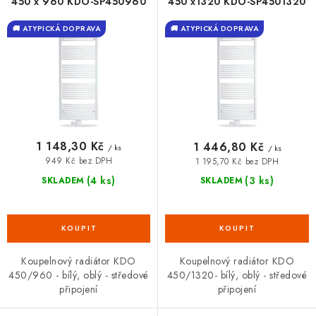
o
r
450 x 960 KDO-SP450960
450 x1320 KDO-SP4501320
VRÁCENÍ ZBOŽÍ A REKLAMACE
d
o
🚚 ATYPICKÁ DOPRAVA
🚚 ATYPICKÁ DOPRAVA
u
d
MOJE OBJEDNÁVKA
k
u
t
k
ZNAČKY
ů
t
ů
Hodnocení obchodu
🚚 Stav objednávky
Doprava a platba
1 148,30 Kč
1 446,80 Kč
/ ks
/ ks
Kontakt
Obchodní podmínky
949 Kč bez DPH
1 195,70 Kč bez DPH
Podmínky ochrany osobních údajů
Moje objednávka
(4 ks)
(3 ks)
SKLADEM
SKLADEM
Koupelnový radiátor KDO
Koupelnový radiátor KDO
450/960 - bílý, oblý - středové
450/1320- bílý, oblý - středové
připojení
připojení