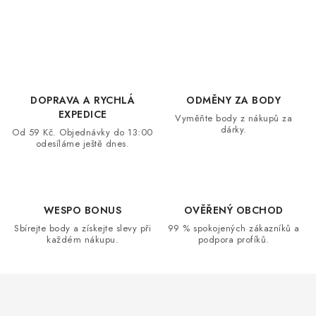
O
v
l
á
d
DOPRAVA A RYCHLÁ
ODMĚNY ZA BODY
a
EXPEDICE
Vyměňte body z nákupů za
dárky.
c
Od 59 Kč. Objednávky do 13:00
odesíláme ještě dnes.
í
p
r
v
WESPO BONUS
OVĚŘENÝ OBCHOD
k
Sbírejte body a získejte slevy při
99 % spokojených zákazníků a
každém nákupu.
podpora profíků.
y
v
ý
p