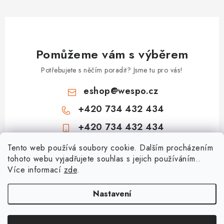
i
s
u
Pomůžeme vám s výběrem
Potřebujete s něčím poradit? Jsme tu pro vás!
eshop
@
wespo.cz
+420 734 432 434
+420 734 432 434
Z
Tento web používá soubory cookie. Dalším procházením
tohoto webu vyjadřujete souhlas s jejich používáním..
á
Více informací
zde
.
Informace pro vás
p
a
Hodnocení obchodu
Nastavení
Topenářská akademie
t
🚚 Stav objednávky
í
Nezámrzný venkovní ventil Kemper Frosti-Plus: Jak funguje a jak na