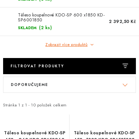
⚡ NOVINKA
Těleso koupelnové KDO-SP 600 x1850 KD-
🎁 ODMĚNY ZA BODY
SP6001850
2 392,50 Kč
(2 ks)
SKLADEM
🏆 WESPO BONUS
Zobrazit více produktů
KONTAKT
TOPENÁŘSKÁ AKADEMIE
FILTROVAT PRODUKTY
V
Ř
OBCHODNÍ PODMÍNKY
DOPORUČUJEME
ý
a
p
z
O NÁS
i
e
Stránka
1
z
1
-
10
položek celkem
s
n
🚚 STAV OBJEDNÁVKY
p
í
DOPRAVA A PLATBA
r
p
Těleso koupelnové KDO-SP
Těleso koupelnové KDO-SP