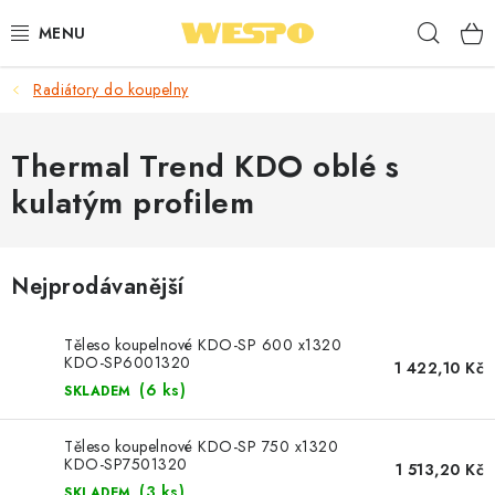
Přejít
Hleda
na
obsah
Radiátory do koupelny
ARMATURY PRO TOPENÍ A VODU
TOPENÍ A OHŘEV VODY
Thermal Trend KDO oblé s
kulatým profilem
TVAROVKY A TRUBKY
VODOINSTALACE
Nejprodávanější
NÁŘADÍ
Těleso koupelnové KDO-SP 600 x1320
KDO-SP6001320
1 422,10 Kč
⭐ NEJLÉPE HODNOCENÉ
(6 ks)
SKLADEM
🏷️ VÝPRODEJ
Těleso koupelnové KDO-SP 750 x1320
KDO-SP7501320
1 513,20 Kč
(3 ks)
SKLADEM