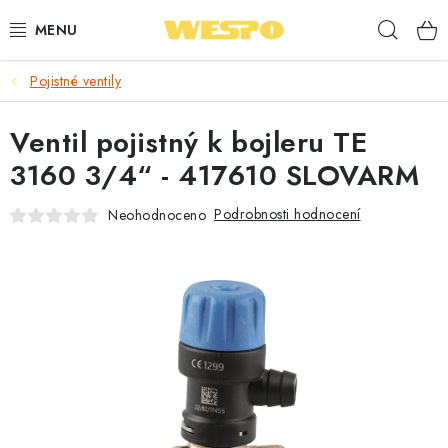
Přejít
Hleda
na
obsah
Pojistné ventily
ARMATURY PRO TOPENÍ A VODU
Ventil pojistný k bojleru TE
TOPENÍ A OHŘEV VODY
3160 3/4“ - 417610 SLOVARM
TVAROVKY A TRUBKY
Podrobnosti hodnocení
Neohodnoceno
VODOINSTALACE
NÁŘADÍ
⭐ NEJLÉPE HODNOCENÉ
🏷️ VÝPRODEJ