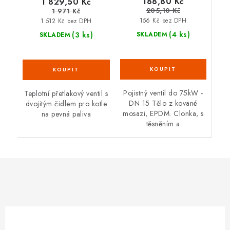
188,80 Kč
1 829,50 Kč
205,10 Kč
1 971 Kč
156 Kč bez DPH
1 512 Kč bez DPH
(4 ks)
(3 ks)
SKLADEM
SKLADEM
Pojistný ventil do 75kW -
Teplotní přetlakový ventil s
DN 15 Tělo z kované
dvojitým čidlem pro kotle
mosazi, EPDM. Clonka, s
na pevná paliva
těsněním a