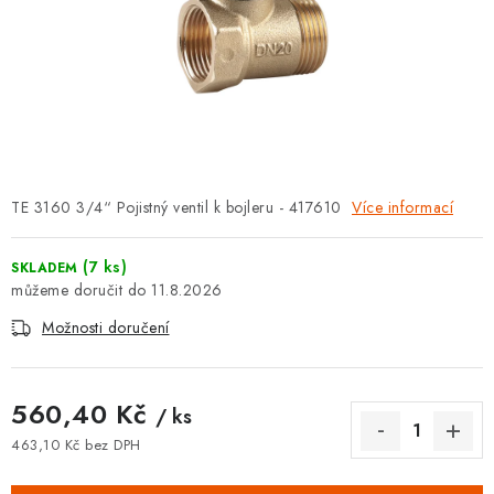
⚡ NOVINKA
🎁 ODMĚNY ZA BODY
🏆 WESPO BONUS
KONTAKT
TE 3160 3/4“ Pojistný ventil k bojleru - 417610
Více informací
TOPENÁŘSKÁ AKADEMIE
(7 ks)
SKLADEM
OBCHODNÍ PODMÍNKY
11.8.2026
Možnosti doručení
O NÁS
🚚 STAV OBJEDNÁVKY
560,40 Kč
/ ks
463,10 Kč bez DPH
DOPRAVA A PLATBA
Měrná cena: