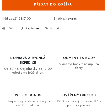
PŘIDAT DO KOŠÍKU
VRÁCENÍ ZBOŽÍ A REKLAMACE
MOJE OBJEDNÁVKA
Kód zboží:
6337.00
Značka:
Slovarm
Tisk
Zeptat se
Hlídat
ZNAČKY
Hodnocení obchodu
🚚 Stav objednávky
Doprava a platba
Kontakt
Obchodní podmínky
DOPRAVA A RYCHLÁ
ODMĚNY ZA BODY
Podmínky ochrany osobních údajů
Moje objednávka
EXPEDICE
Vyměňte body z nákupů za
dárky.
Od 59 Kč. Objednávky do 13:00
odesíláme ještě dnes.
WESPO BONUS
OVĚŘENÝ OBCHOD
Sbírejte body a získejte slevy při
99 % spokojených zákazníků a
každém nákupu.
podpora profíků.