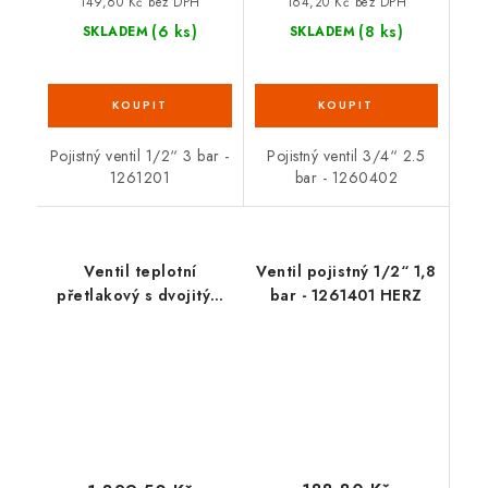
149,60 Kč bez DPH
164,20 Kč bez DPH
(6 ks)
(8 ks)
SKLADEM
SKLADEM
Pojistný ventil 1/2“ 3 bar -
Pojistný ventil 3/4“ 2.5
1261201
bar - 1260402
Ventil teplotní
Ventil pojistný 1/2“ 1,8
přetlakový s dvojitým
bar - 1261401 HERZ
čidlem 545503