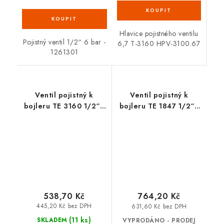
Hlavice pojistného ventilu
Pojistný ventil 1/2“ 6 bar -
6,7 T-3160 HPV-3100.67
1261301
Ventil pojistný k
Ventil pojistný k
bojleru TE 3160 1/2“ -
bojleru TE 1847 1/2“ -
417600 SLOVARM
417585 SLOVARM
538,70 Kč
764,20 Kč
445,20 Kč bez DPH
631,60 Kč bez DPH
(11 ks)
SKLADEM
VYPRODÁNO - PRODEJ