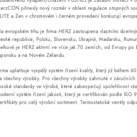
odlahového vytápění/chlazení PUSH65 je zásadní inovací v obla
erzCON přinesly nový rozměr v oblasti regulace otopných so
LITE a Zen v chromovém i černém provedení konkurují evropský
a evropském trhu je firma HERZ zastoupena vlastními dceřiný
eské republice, Polsku, Slovensku, Ukrajině, Maďarsku, Rumuns
elkově je HERZ aktivní ve více jak 70 zemích, od Evropy po B
aponsku a na Novém Zélandu.
irma uplatňuje vyspělý systém řízení kvality, který již během 6
a všechny výrobky. Pro všechny výrobky zahrnuté v záručních p
ysoké standardy ve výrobě, které zabezpečují spolehlivost vš
oderní systém řízení jakosti, který je certifikován podle ISO 
ertifikáty pro celý výrobní sortiment. Termostatické ventily o