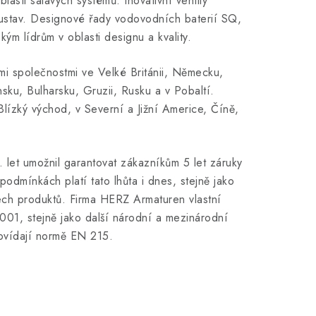
sti sálavých systémů. Inovativní ventily
ustav. Designové řady vodovodních baterií SQ,
m lídrům v oblasti designu a kvality.
mi společnostmi ve Velké Británii, Německu,
ku, Bulharsku, Gruzii, Rusku a v Pobaltí.
lízký východ, v Severní a Jižní Americe, Číně,
0. let umožnil garantovat zákazníkům 5 let záruky
odmínkách platí tato lhůta i dnes, stejně jako
ech produktů. Firma HERZ Armaturen vlastní
9001, stejně jako další národní a mezinárodní
dpovídají normě EN 215.