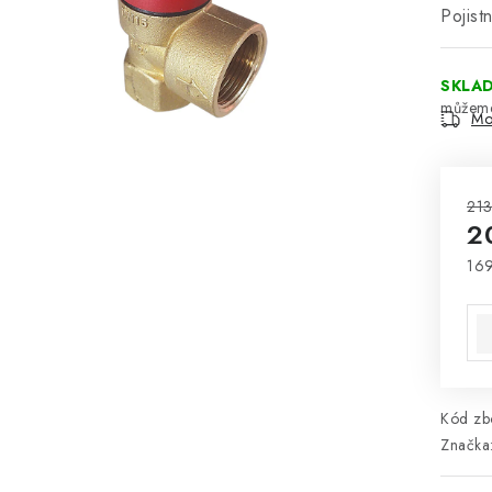
Pojist
SKLA
Mo
213
2
169
Mě
Kód zbo
Značka