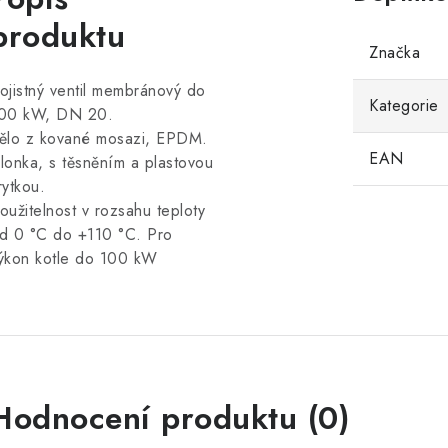
produktu
Značka
ojistný ventil membránový do
Kategorie
00 kW, DN 20.
ělo z kované mosazi, EPDM.
EAN
lonka, s těsněním a plastovou
rytkou.
oužitelnost v rozsahu teploty
d 0 °C do +110 °C. Pro
ýkon kotle do 100 kW
Hodnocení produktu (0)