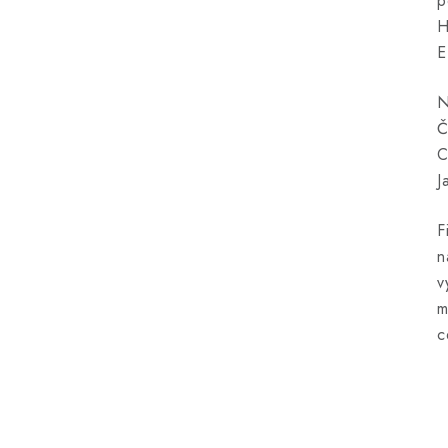
p
H
E
N
Č
C
J
F
n
v
m
c