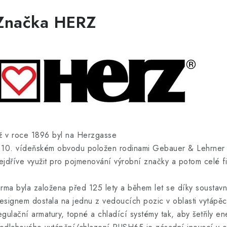
Značka HERZ
iž v roce 1896 byl na Herzgasse
 10. vídeňském obvodu položen rodinami Gebauer & Lehrner z
ejdříve využit pro pojmenování výrobní značky a potom celé fi
irma byla založena před 125 lety a během let se díky soustavn
esignem dostala na jednu z vedoucích pozic v oblasti vytápěc
egulační armatury, topné a chladící systémy tak, aby šetřily en