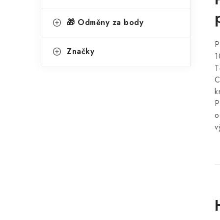
🎁 Odměny za body
P
Značky
1
T
C
k
P
o
v