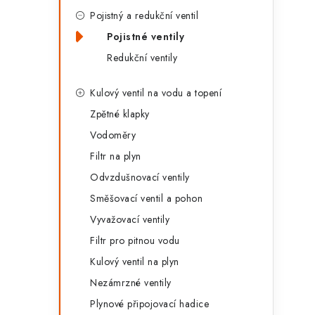
g
r
Pojistný a redukční ventil
o
Pojistné ventily
a
r
Redukční ventily
n
i
Kulový ventil na vodu a topení
e
n
Zpětné klapky
í
Vodoměry
p
Filtr na plyn
a
Odvzdušnovací ventily
Směšovací ventil a pohon
n
Vyvažovací ventily
e
Filtr pro pitnou vodu
l
Kulový ventil na plyn
Nezámrzné ventily
Plynové připojovací hadice