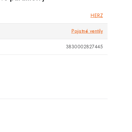
Zákaznická podpora
HERZ
Stačí napsat, poradíme s čímkoli.
Pojistné ventily
3830002827445