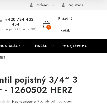
ny osobních údajů
Moje objednávka
Přihlášení
Registrace
Prázdný
+420 734 432
434
NÁKUPNÍ
(po – pá: 7:00 – 14:00)
košík
KOŠÍK
INSTALACE
NÁŘADÍ
⭐ NEJLÉPE HODNOCENÉ
HERZ
ntil pojistný 3/4“ 3
r - 1260502 HERZ
Podrobnosti hodnocení
Neohodnoceno