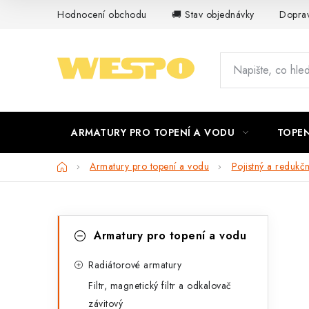
Přejít
Hodnocení obchodu
🚚 Stav objednávky
Doprav
na
obsah
ARMATURY PRO TOPENÍ A VODU
TOPEN
Domů
Armatury pro topení a vodu
Pojistný a redukčn
P
K
Přeskočit
Armatury pro topení a vodu
kategorie
a
o
t
Radiátorové armatury
s
Filtr, magnetický filtr a odkalovač
e
t
závitový