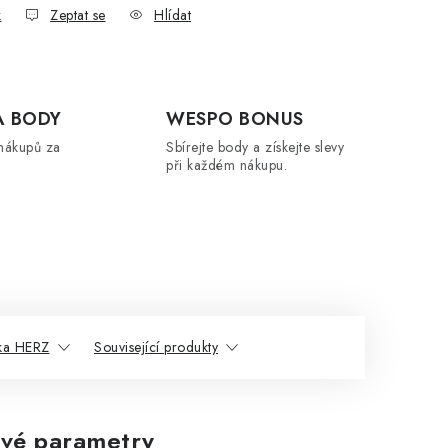
k
Zeptat se
Hlídat
A BODY
WESPO BONUS
nákupů za
Sbírejte body a získejte slevy
při každém nákupu.
ka HERZ
Související produkty
vé parametry