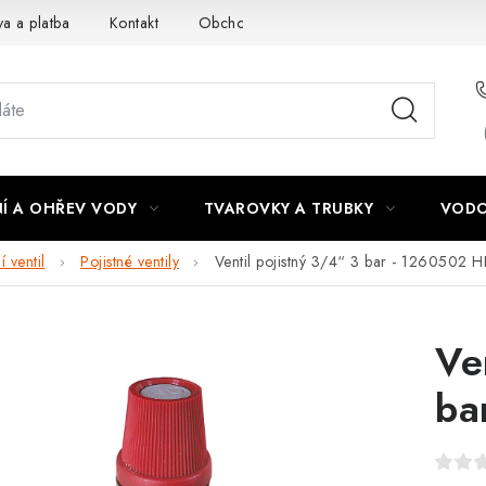
a a platba
Kontakt
Obchodní podmínky
Podmínky ochra
Í A OHŘEV VODY
TVAROVKY A TRUBKY
VODO
í ventil
Pojistné ventily
Ventil pojistný 3/4“ 3 bar - 1260502 
Ve
ba