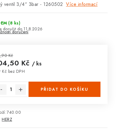
ný ventil 3/4“ 3bar - 1260502
Více informací
DEM
(8 ks)
11.8.2026
žnosti doručení
,90 Kč
04,50 Kč
/ ks
 Kč bez DPH
rná cena:
PŘIDAT DO KOŠÍKU
ží:
740.00
:
HERZ