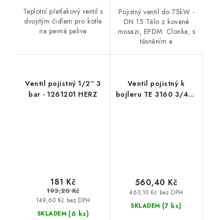
Teplotní přetlakový ventil s
Pojistný ventil do 75kW -
dvojitým čidlem pro kotle
DN 15 Tělo z kované
na pevná paliva
mosazi, EPDM. Clonka, s
těsněním a
Ventil pojistný 1/2“ 3
Ventil pojistný k
bar - 1261201 HERZ
bojleru TE 3160 3/4“ -
417610 SLOVARM
181 Kč
560,40 Kč
193,20 Kč
463,10 Kč bez DPH
149,60 Kč bez DPH
(7 ks)
SKLADEM
(6 ks)
SKLADEM