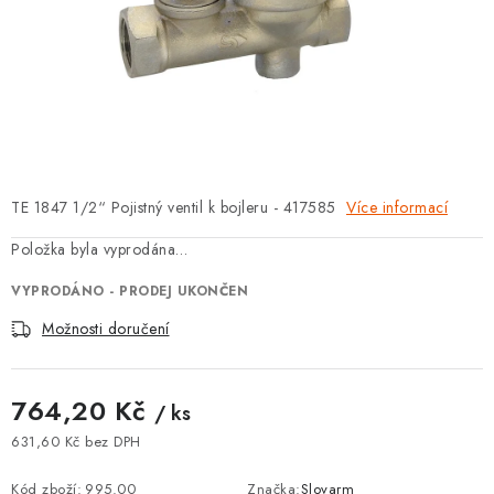
⚡ NOVINKA
🎁 ODMĚNY ZA BODY
🏆 WESPO BONUS
KONTAKT
TE 1847 1/2“ Pojistný ventil k bojleru - 417585
Více informací
TOPENÁŘSKÁ AKADEMIE
Položka byla vyprodána…
OBCHODNÍ PODMÍNKY
VYPRODÁNO - PRODEJ UKONČEN
Možnosti doručení
O NÁS
764,20 Kč
🚚 STAV OBJEDNÁVKY
/ ks
631,60 Kč bez DPH
DOPRAVA A PLATBA
Měrná cena:
Kód zboží:
995.00
Značka:
Slovarm