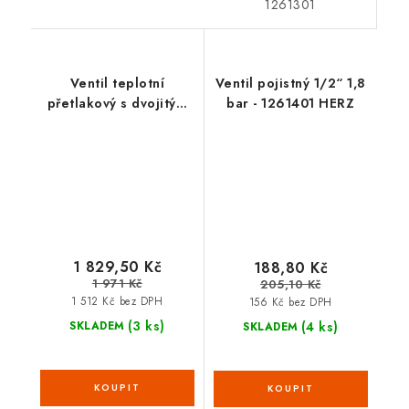
1261301
Ventil teplotní
Ventil pojistný 1/2“ 1,8
přetlakový s dvojitým
bar - 1261401 HERZ
čidlem 545503
1 829,50 Kč
188,80 Kč
1 971 Kč
205,10 Kč
1 512 Kč bez DPH
156 Kč bez DPH
(3 ks)
(4 ks)
SKLADEM
SKLADEM