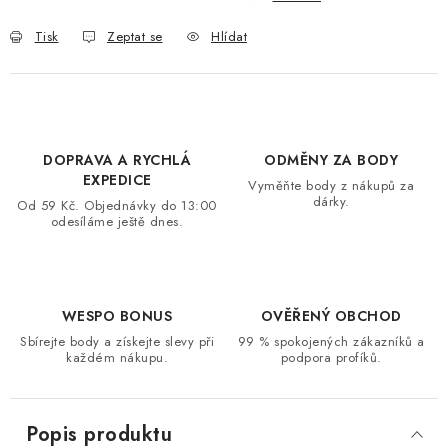
VRÁCENÍ ZBOŽÍ A REKLAMACE
Tisk
Zeptat se
Hlídat
MOJE OBJEDNÁVKA
ZNAČKY
DOPRAVA A RYCHLÁ
ODMĚNY ZA BODY
EXPEDICE
Hodnocení obchodu
🚚 Stav objednávky
Doprava a platba
Vyměňte body z nákupů za
dárky.
Od 59 Kč. Objednávky do 13:00
Kontakt
Obchodní podmínky
odesíláme ještě dnes.
Podmínky ochrany osobních údajů
Moje objednávka
WESPO BONUS
OVĚŘENÝ OBCHOD
Sbírejte body a získejte slevy při
99 % spokojených zákazníků a
každém nákupu.
podpora profíků.
Popis produktu