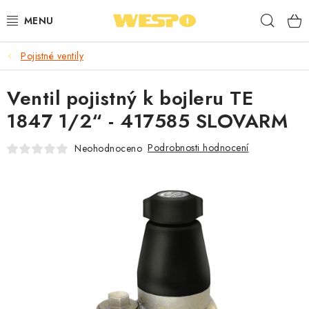
Přejít
Hleda
na
obsah
Pojistné ventily
ARMATURY PRO TOPENÍ A VODU
Ventil pojistný k bojleru TE
TOPENÍ A OHŘEV VODY
1847 1/2“ - 417585 SLOVARM
TVAROVKY A TRUBKY
Podrobnosti hodnocení
Neohodnoceno
VODOINSTALACE
NÁŘADÍ
⭐ NEJLÉPE HODNOCENÉ
🏷️ VÝPRODEJ