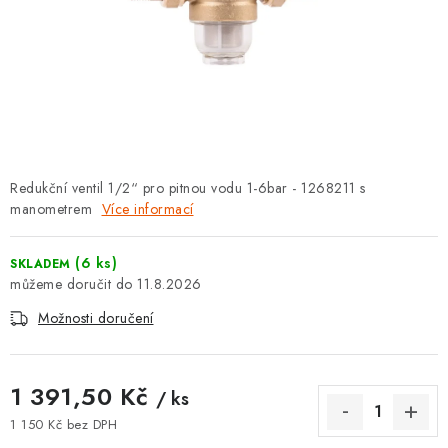
⚡ NOVINKA
🎁 ODMĚNY ZA BODY
🏆 WESPO BONUS
KONTAKT
Redukční ventil 1/2“ pro pitnou vodu 1-6bar - 1268211 s
manometrem
TOPENÁŘSKÁ AKADEMIE
Více informací
OBCHODNÍ PODMÍNKY
(6 ks)
SKLADEM
11.8.2026
O NÁS
Možnosti doručení
🚚 STAV OBJEDNÁVKY
1 391,50 Kč
/ ks
DOPRAVA A PLATBA
1 150 Kč bez DPH
Měrná cena: