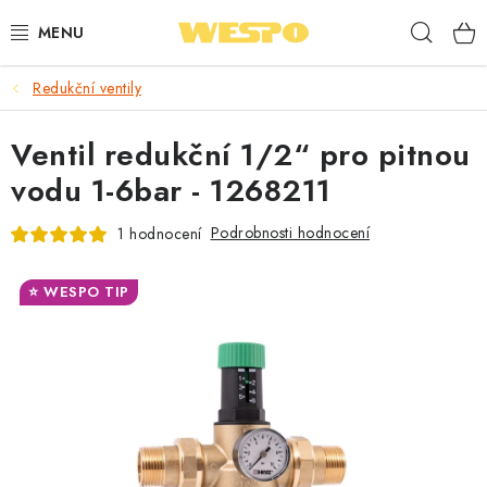
Přejít
Hleda
na
obsah
Redukční ventily
ARMATURY PRO TOPENÍ A VODU
Ventil redukční 1/2“ pro pitnou
TOPENÍ A OHŘEV VODY
vodu 1-6bar - 1268211
TVAROVKY A TRUBKY
Podrobnosti hodnocení
1 hodnocení
VODOINSTALACE
⭐ WESPO TIP
NÁŘADÍ
⭐ NEJLÉPE HODNOCENÉ
🏷️ VÝPRODEJ