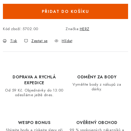
VRÁCENÍ ZBOŽÍ A REKLAMACE
PŘIDAT DO KOŠÍKU
MOJE OBJEDNÁVKA
Kód zboží:
5702.00
Značka:
HERZ
ZNAČKY
Tisk
Zeptat se
Hlídat
Hodnocení obchodu
🚚 Stav objednávky
Doprava a platba
Kontakt
Obchodní podmínky
Podmínky ochrany osobních údajů
Moje objednávka
DOPRAVA A RYCHLÁ
ODMĚNY ZA BODY
EXPEDICE
Vyměňte body z nákupů za
dárky.
Od 59 Kč. Objednávky do 13:00
odesíláme ještě dnes.
WESPO BONUS
OVĚŘENÝ OBCHOD
Sbírejte body a získejte slevy při
99 % spokojených zákazníků a