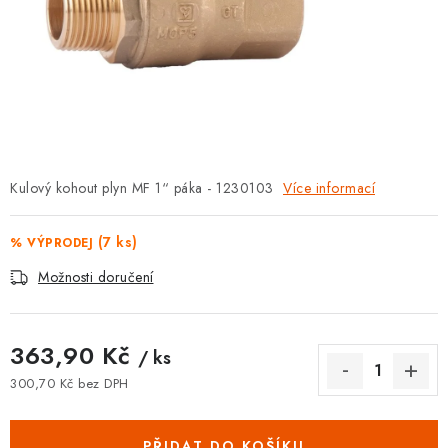
⚡ NOVINKA
🎁 ODMĚNY ZA BODY
🏆 WESPO BONUS
KONTAKT
Kulový kohout plyn MF 1“ páka - 1230103
Více informací
TOPENÁŘSKÁ AKADEMIE
(7 ks)
% VÝPRODEJ
OBCHODNÍ PODMÍNKY
Možnosti doručení
O NÁS
363,90 Kč
/ ks
🚚 STAV OBJEDNÁVKY
300,70 Kč bez DPH
Měrná cena:
DOPRAVA A PLATBA
PŘIDAT DO KOŠÍKU