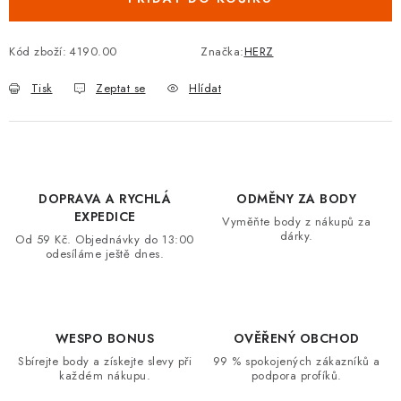
VRÁCENÍ ZBOŽÍ A REKLAMACE
Kód zboží:
4190.00
Značka:
HERZ
MOJE OBJEDNÁVKA
Tisk
Zeptat se
Hlídat
ZNAČKY
Hodnocení obchodu
🚚 Stav objednávky
Doprava a platba
Kontakt
Obchodní podmínky
DOPRAVA A RYCHLÁ
ODMĚNY ZA BODY
EXPEDICE
Podmínky ochrany osobních údajů
Moje objednávka
Vyměňte body z nákupů za
dárky.
Od 59 Kč. Objednávky do 13:00
odesíláme ještě dnes.
WESPO BONUS
OVĚŘENÝ OBCHOD
Sbírejte body a získejte slevy při
99 % spokojených zákazníků a
každém nákupu.
podpora profíků.