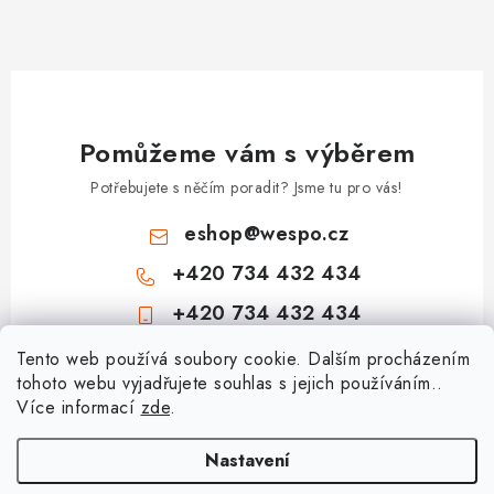
Pomůžeme vám s výběrem
Potřebujete s něčím poradit? Jsme tu pro vás!
eshop
@
wespo.cz
+420 734 432 434
+420 734 432 434
Z
Tento web používá soubory cookie. Dalším procházením
tohoto webu vyjadřujete souhlas s jejich používáním..
á
Více informací
zde
.
Informace pro vás
p
a
Hodnocení obchodu
Nastavení
Topenářská akademie
t