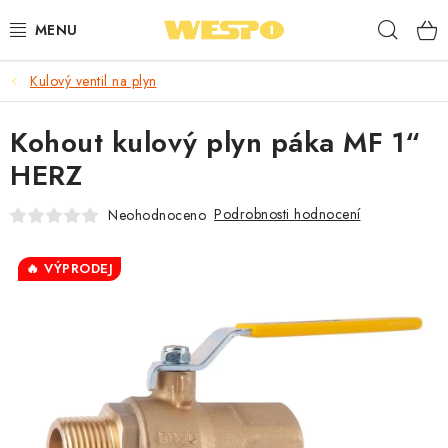
Přejít
Hleda
na
obsah
Kulový ventil na plyn
ARMATURY PRO TOPENÍ A VODU
Kohout kulový plyn páka MF 1“
TOPENÍ A OHŘEV VODY
HERZ
TVAROVKY A TRUBKY
Podrobnosti hodnocení
Neohodnoceno
VODOINSTALACE
🔥 VÝPRODEJ
NÁŘADÍ
⭐ NEJLÉPE HODNOCENÉ
🏷️ VÝPRODEJ