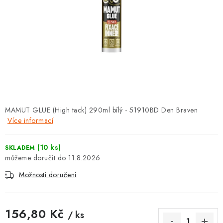
⚡ NOVINKA
🎁 ODMĚNY ZA BODY
🏆 WESPO BONUS
KONTAKT
TOPENÁŘSKÁ AKADEMIE
MAMUT GLUE (High tack) 290ml bílý - 51910BD Den Braven
Více informací
OBCHODNÍ PODMÍNKY
(10 ks)
SKLADEM
O NÁS
11.8.2026
Možnosti doručení
🚚 STAV OBJEDNÁVKY
DOPRAVA A PLATBA
156,80 Kč
/ ks