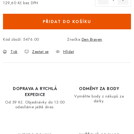
129,60 Kč bez DPH
VRÁCENÍ ZBOŽÍ A REKLAMACE
Měrná cena:
PŘIDAT DO KOŠÍKU
MOJE OBJEDNÁVKA
ZNAČKY
Kód zboží:
5476.00
Značka:
Den Braven
Tisk
Zeptat se
Hlídat
Hodnocení obchodu
🚚 Stav objednávky
Doprava a platba
Kontakt
Obchodní podmínky
Podmínky ochrany osobních údajů
Moje objednávka
DOPRAVA A RYCHLÁ
ODMĚNY ZA BODY
EXPEDICE
Vyměňte body z nákupů za
dárky.
Od 59 Kč. Objednávky do 13:00
odesíláme ještě dnes.