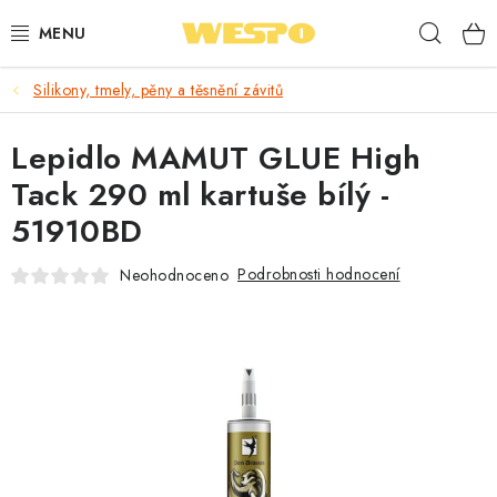
Přejít
Hleda
na
obsah
Silikony, tmely, pěny a těsnění závitů
ARMATURY PRO TOPENÍ A VODU
Lepidlo MAMUT GLUE High
TOPENÍ A OHŘEV VODY
Tack 290 ml kartuše bílý -
TVAROVKY A TRUBKY
51910BD
VODOINSTALACE
Podrobnosti hodnocení
Neohodnoceno
NÁŘADÍ
⭐ NEJLÉPE HODNOCENÉ
🏷️ VÝPRODEJ