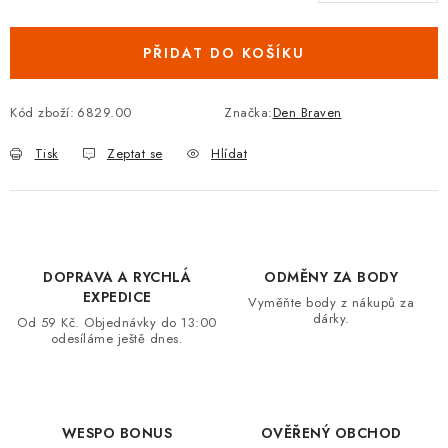
Měrná cena:
VRÁCENÍ ZBOŽÍ A REKLAMACE
PŘIDAT DO KOŠÍKU
MOJE OBJEDNÁVKA
Kód zboží:
6829.00
Značka:
Den Braven
ZNAČKY
Tisk
Zeptat se
Hlídat
Hodnocení obchodu
🚚 Stav objednávky
Doprava a platba
Kontakt
Obchodní podmínky
Podmínky ochrany osobních údajů
Moje objednávka
DOPRAVA A RYCHLÁ
ODMĚNY ZA BODY
EXPEDICE
Vyměňte body z nákupů za
dárky.
Od 59 Kč. Objednávky do 13:00
odesíláme ještě dnes.
WESPO BONUS
OVĚŘENÝ OBCHOD