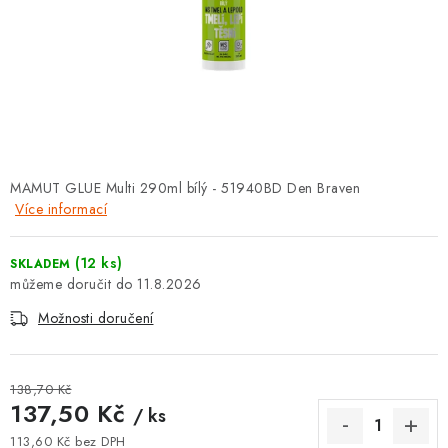
⚡ NOVINKA
🎁 ODMĚNY ZA BODY
🏆 WESPO BONUS
KONTAKT
MAMUT GLUE Multi 290ml bílý - 51940BD Den Braven
Více informací
TOPENÁŘSKÁ AKADEMIE
OBCHODNÍ PODMÍNKY
(12 ks)
SKLADEM
11.8.2026
O NÁS
Možnosti doručení
🚚 STAV OBJEDNÁVKY
138,70 Kč
137,50 Kč
/ ks
DOPRAVA A PLATBA
113,60 Kč bez DPH