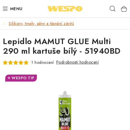
Přejít
Hleda
na
obsah
Silikony, tmely, pěny a těsnění závitů
ARMATURY PRO TOPENÍ A VODU
Lepidlo MAMUT GLUE Multi
TOPENÍ A OHŘEV VODY
290 ml kartuše bílý - 51940BD
TVAROVKY A TRUBKY
Podrobnosti hodnocení
1 hodnocení
VODOINSTALACE
⭐ WESPO TIP
NÁŘADÍ
⭐ NEJLÉPE HODNOCENÉ
🏷️ VÝPRODEJ