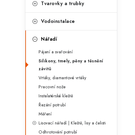
g
Tvarovky a trubky
r
o
a
r
Vodoinstalace
n
i
Nářadí
e
n
Pájení a svařování
í
Silikony, tmely, pěny a těsnění
p
závitů
a
Vrtáky, diamantové vrtáky
n
Pracovní nože
Instalatérské kleště
e
Řezání potrubí
l
Měření
Lisovací nářadí | Kleště, lisy a čelisti
Odhrotování potrubí