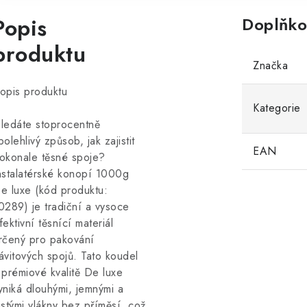
Popis
Doplňko
produktu
Značka
opis produktu
Kategorie
ledáte stoprocentně
polehlivý způsob, jak zajistit
EAN
okonale těsné spoje?
nstalatérské konopí 1000g
e luxe (kód produktu:
0289) je tradiční a vysoce
fektivní těsnící materiál
rčený pro pakování
ávitových spojů. Tato koudel
 prémiové kvalitě De luxe
yniká dlouhými, jemnými a
istými vlákny bez příměsí, což