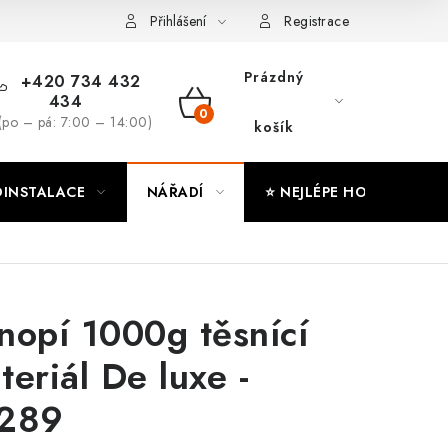
ny osobních údajů
Moje objednávka
Přihlášení
Registrace
Prázdný
+420 734 432
434
NÁKUPNÍ
(po – pá: 7:00 – 14:00)
košík
KOŠÍK
INSTALACE
NÁŘADÍ
⭐ NEJLÉPE HODNOCENÉ
nopí 1000g těsnící
teriál De luxe -
289