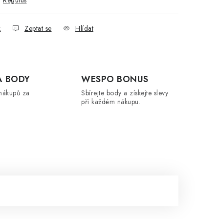
:
Regulus
k
Zeptat se
Hlídat
A BODY
WESPO BONUS
nákupů za
Sbírejte body a získejte slevy
při každém nákupu.