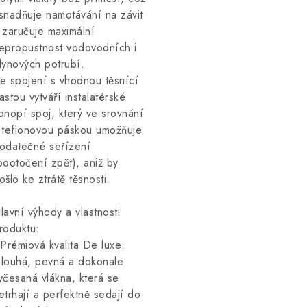
snadňuje namotávání na závit
 zaručuje maximální
epropustnost vodovodních i
lynových potrubí.
e spojení s vhodnou těsnící
astou vytváří instalatérské
onopí spoj, který ve srovnání
 teflonovou páskou umožňuje
odatečné seřízení
pootočení zpět), aniž by
ošlo ke ztrátě těsnosti.
lavní výhody a vlastnosti
roduktu:
 Prémiová kvalita De luxe:
louhá, pevná a dokonale
yčesaná vlákna, která se
etrhají a perfektně sedají do