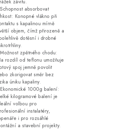
rážek závitu.
 Schopnost absorbovat
lhkost: Konopné vlákno při
ontaktu s kapalinou mírně
větší objem, čímž přirozeně a
polehlivě dotěsní i drobné
ikrotrhliny.
 Možnost zpětného chodu:
a rozdíl od teflonu umožňuje
otový spoj jemně povolit
ebo zkorigovat směr bez
izika úniku kapaliny.
 Ekonomické 1000g balení:
elké kilogramové balení je
deální volbou pro
rofesionální instalatéry,
openáře i pro rozsáhlé
ontážní a stavební projekty.