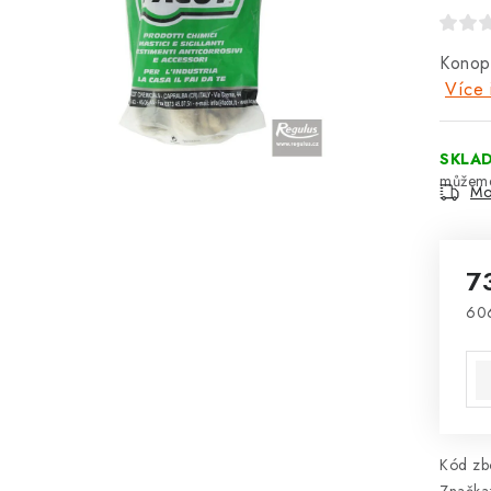
Konopí
Více 
SKLA
Mo
7
60
Mě
Kód zbo