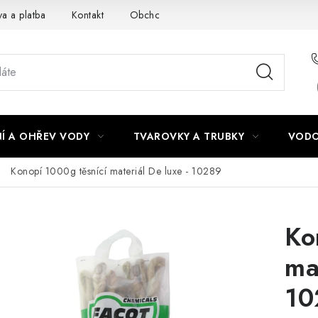
a a platba
Kontakt
Obchodní podmínky
Podmínky ochra
Í A OHŘEV VODY
TVAROVKY A TRUBKY
VODO
Konopí 1000g těsnící materiál De luxe - 10289
Ko
ma
10