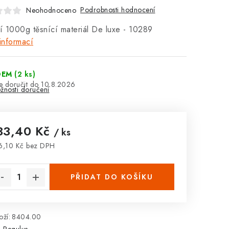
Podrobnosti hodnocení
Neohodnoceno
 1000g těsnící materiál De luxe - 10289
informací
DEM
(2 ks)
10.8.2026
žnosti doručení
33,40 Kč
/ ks
6,10 Kč bez DPH
rná cena:
PŘIDAT DO KOŠÍKU
ží:
8404.00