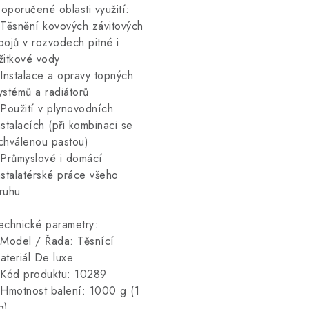
oporučené oblasti využití:
 Těsnění kovových závitových
pojů v rozvodech pitné i
žitkové vody
 Instalace a opravy topných
ystémů a radiátorů
 Použití v plynovodních
nstalacích (při kombinaci se
chválenou pastou)
 Průmyslové i domácí
nstalatérské práce všeho
ruhu
echnické parametry:
 Model / Řada: Těsnící
ateriál De luxe
 Kód produktu: 10289
 Hmotnost balení: 1000 g (1
g)