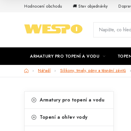
Přejít
Hodnocení obchodu
🚚 Stav objednávky
Doprav
na
obsah
ARMATURY PRO TOPENÍ A VODU
TOPEN
Domů
Nářadí
Silikony, tmely, pěny a těsnění závitů
P
K
Přeskočit
Armatury pro topení a vodu
kategorie
a
o
t
s
Topení a ohřev vody
e
t