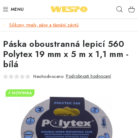
Přejít
Hleda
na
obsah
Silikony, tmely, pěny a těsnění závitů
ARMATURY PRO TOPENÍ A VODU
Páska oboustranná lepicí 560
TOPENÍ A OHŘEV VODY
Polytex 19 mm x 5 m x 1,1 mm -
TVAROVKY A TRUBKY
bílá
VODOINSTALACE
Podrobnosti hodnocení
Neohodnoceno
NÁŘADÍ
⚡ NOVINKA
⭐ NEJLÉPE HODNOCENÉ
🏷️ VÝPRODEJ