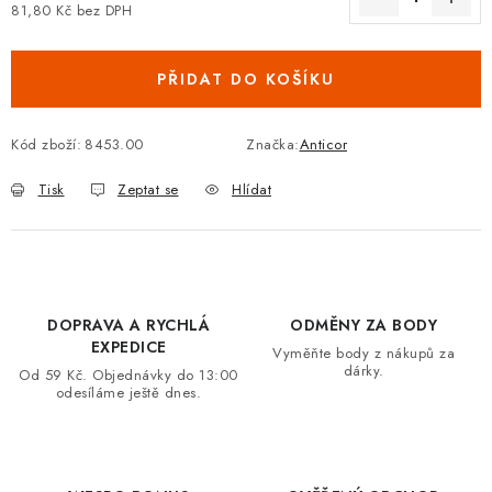
81,80 Kč bez DPH
VRÁCENÍ ZBOŽÍ A REKLAMACE
Měrná cena:
PŘIDAT DO KOŠÍKU
MOJE OBJEDNÁVKA
ZNAČKY
Kód zboží:
8453.00
Značka:
Anticor
Tisk
Zeptat se
Hlídat
Hodnocení obchodu
🚚 Stav objednávky
Doprava a platba
Kontakt
Obchodní podmínky
Podmínky ochrany osobních údajů
Moje objednávka
DOPRAVA A RYCHLÁ
ODMĚNY ZA BODY
EXPEDICE
Vyměňte body z nákupů za
dárky.
Od 59 Kč. Objednávky do 13:00
odesíláme ještě dnes.