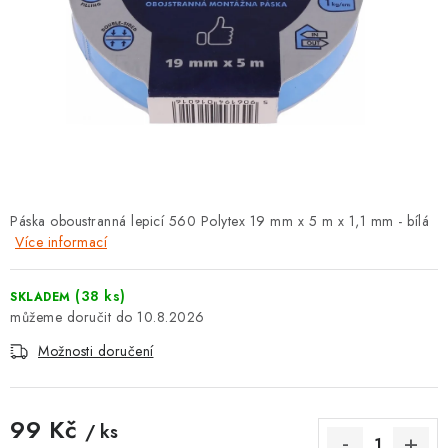
⚡ NOVINKA
🎁 ODMĚNY ZA BODY
🏆 WESPO BONUS
KONTAKT
TOPENÁŘSKÁ AKADEMIE
Páska oboustranná lepicí 560 Polytex 19 mm x 5 m x 1,1 mm - bílá
Více informací
OBCHODNÍ PODMÍNKY
(38 ks)
SKLADEM
O NÁS
10.8.2026
Možnosti doručení
🚚 STAV OBJEDNÁVKY
DOPRAVA A PLATBA
99 Kč
/ ks