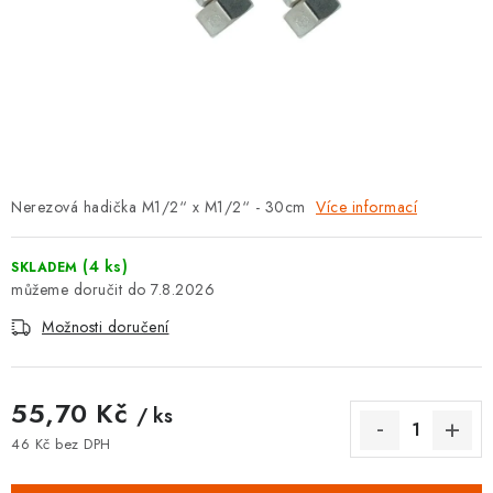
⚡ NOVINKA
🎁 ODMĚNY ZA BODY
🏆 WESPO BONUS
KONTAKT
Nerezová hadička M1/2“ x M1/2“ - 30cm
Více informací
TOPENÁŘSKÁ AKADEMIE
(4 ks)
SKLADEM
OBCHODNÍ PODMÍNKY
7.8.2026
Možnosti doručení
O NÁS
🚚 STAV OBJEDNÁVKY
55,70 Kč
/ ks
46 Kč bez DPH
DOPRAVA A PLATBA
Měrná cena: