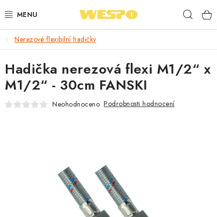
Přejít
Hleda
na
obsah
Nerezové flexibilní hadičky
ARMATURY PRO TOPENÍ A VODU
Hadička nerezová flexi M1/2“ x
TOPENÍ A OHŘEV VODY
M1/2“ - 30cm FANSKI
TVAROVKY A TRUBKY
Podrobnosti hodnocení
Neohodnoceno
VODOINSTALACE
NÁŘADÍ
⭐ NEJLÉPE HODNOCENÉ
🏷️ VÝPRODEJ