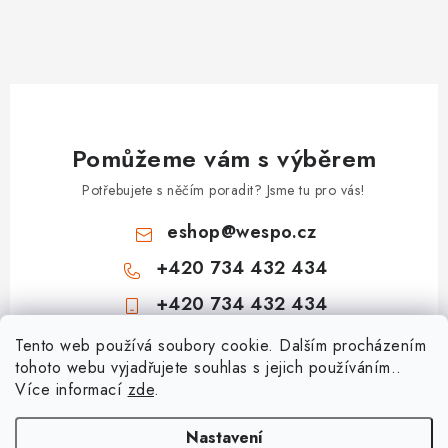
Pomůžeme vám s výběrem
Potřebujete s něčím poradit? Jsme tu pro vás!
eshop
@
wespo.cz
+420 734 432 434
+420 734 432 434
Z
Tento web používá soubory cookie. Dalším procházením
tohoto webu vyjadřujete souhlas s jejich používáním..
á
Více informací
zde
.
Informace pro vás
p
a
Hodnocení obchodu
Nastavení
Topenářská akademie