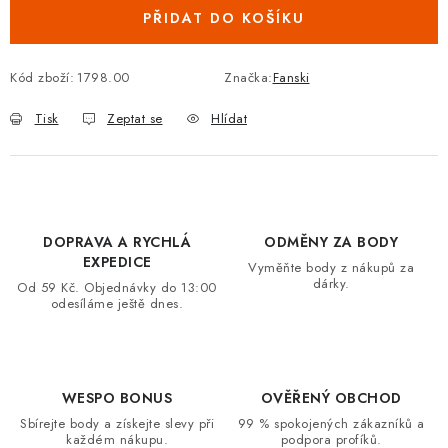
PŘIDAT DO KOŠÍKU
VRÁCENÍ ZBOŽÍ A REKLAMACE
MOJE OBJEDNÁVKA
Kód zboží:
1798.00
Značka:
Fanski
Tisk
Zeptat se
Hlídat
ZNAČKY
Hodnocení obchodu
🚚 Stav objednávky
Doprava a platba
Kontakt
Obchodní podmínky
DOPRAVA A RYCHLÁ
ODMĚNY ZA BODY
Podmínky ochrany osobních údajů
Moje objednávka
EXPEDICE
Vyměňte body z nákupů za
dárky.
Od 59 Kč. Objednávky do 13:00
odesíláme ještě dnes.
WESPO BONUS
OVĚŘENÝ OBCHOD
Sbírejte body a získejte slevy při
99 % spokojených zákazníků a
každém nákupu.
podpora profíků.