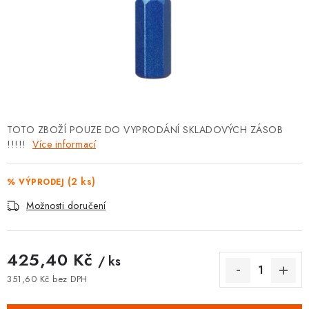
⚡ NOVINKA
🎁 ODMĚNY ZA BODY
🏆 WESPO BONUS
KONTAKT
TOTO ZBOŽÍ POUZE DO VYPRODÁNÍ SKLADOVÝCH ZÁSOB
!!!!!
TOPENÁŘSKÁ AKADEMIE
Více informací
OBCHODNÍ PODMÍNKY
(2 ks)
% VÝPRODEJ
Možnosti doručení
O NÁS
🚚 STAV OBJEDNÁVKY
425,40 Kč
/ ks
351,60 Kč bez DPH
DOPRAVA A PLATBA
Měrná cena: