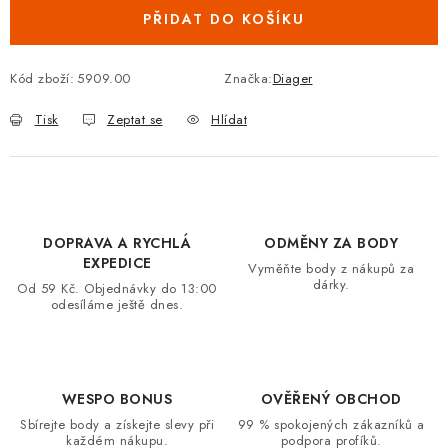
PŘIDAT DO KOŠÍKU
VRÁCENÍ ZBOŽÍ A REKLAMACE
MOJE OBJEDNÁVKA
Kód zboží:
5909.00
Značka:
Diager
Tisk
Zeptat se
Hlídat
ZNAČKY
Hodnocení obchodu
🚚 Stav objednávky
Doprava a platba
Kontakt
Obchodní podmínky
DOPRAVA A RYCHLÁ
ODMĚNY ZA BODY
Podmínky ochrany osobních údajů
Moje objednávka
EXPEDICE
Vyměňte body z nákupů za
dárky.
Od 59 Kč. Objednávky do 13:00
odesíláme ještě dnes.
WESPO BONUS
OVĚŘENÝ OBCHOD
Sbírejte body a získejte slevy při
99 % spokojených zákazníků a
každém nákupu.
podpora profíků.