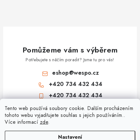
Pomůžeme vám s výběrem
Potřebujete s něčím poradit? Jsme tu pro vás!
eshop
@
wespo.cz
+420 734 432 434
+420 734 432 434
Z
Tento web používá soubory cookie. Dalším procházením
tohoto webu vyjadřujete souhlas s jejich používáním..
á
Více informací
zde
.
Informace pro vás
p
a
Hodnocení obchodu
Nastavení