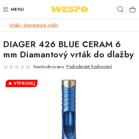
Přejít
Hleda
na
obsah
Vrtáky, diamantové vrtáky
ARMATURY PRO TOPENÍ A VODU
DIAGER 426 BLUE CERAM 6
TOPENÍ A OHŘEV VODY
mm Diamantový vrták do dlažby
TVAROVKY A TRUBKY
Podrobnosti hodnocení
Neohodnoceno
VODOINSTALACE
🔥 VÝPRODEJ
NÁŘADÍ
⭐ NEJLÉPE HODNOCENÉ
🏷️ VÝPRODEJ