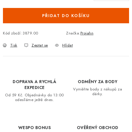
Měrná cena:
VRÁCENÍ ZBOŽÍ A REKLAMACE
PŘIDAT DO KOŠÍKU
MOJE OBJEDNÁVKA
Kód zboží:
3879.00
Značka:
Projahn
ZNAČKY
Tisk
Zeptat se
Hlídat
Hodnocení obchodu
🚚 Stav objednávky
Doprava a platba
Kontakt
Obchodní podmínky
Podmínky ochrany osobních údajů
Moje objednávka
DOPRAVA A RYCHLÁ
ODMĚNY ZA BODY
EXPEDICE
Vyměňte body z nákupů za
dárky.
Od 59 Kč. Objednávky do 13:00
odesíláme ještě dnes.
WESPO BONUS
OVĚŘENÝ OBCHOD