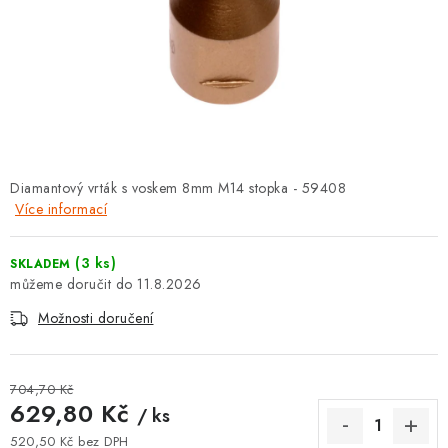
⚡ NOVINKA
🎁 ODMĚNY ZA BODY
🏆 WESPO BONUS
KONTAKT
Diamantový vrták s voskem 8mm M14 stopka - 59408
Více informací
TOPENÁŘSKÁ AKADEMIE
OBCHODNÍ PODMÍNKY
(3 ks)
SKLADEM
11.8.2026
O NÁS
Možnosti doručení
🚚 STAV OBJEDNÁVKY
704,70 Kč
629,80 Kč
/ ks
DOPRAVA A PLATBA
520,50 Kč bez DPH