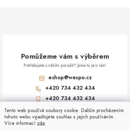
Pomůžeme vám s výběrem
Potřebujete s něčím poradit? Jsme tu pro vás!
eshop
@
wespo.cz
+420 734 432 434
+420 734 432 434
Z
Tento web používá soubory cookie. Dalším procházením
tohoto webu vyjadřujete souhlas s jejich používáním..
á
Více informací
zde
.
Informace pro vás
p