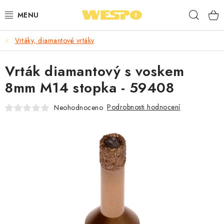
Přejít
Hleda
na
obsah
Vrtáky, diamantové vrtáky
ARMATURY PRO TOPENÍ A VODU
Vrták diamantový s voskem
TOPENÍ A OHŘEV VODY
8mm M14 stopka - 59408
TVAROVKY A TRUBKY
Podrobnosti hodnocení
Neohodnoceno
VODOINSTALACE
NÁŘADÍ
⭐ NEJLÉPE HODNOCENÉ
🏷️ VÝPRODEJ