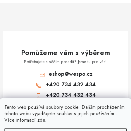
Pomůžeme vám s výběrem
Potřebujete s něčím poradit? Jsme tu pro vás!
eshop
@
wespo.cz
+420 734 432 434
+420 734 432 434
Z
Tento web používá soubory cookie. Dalším procházením
tohoto webu vyjadřujete souhlas s jejich používáním..
á
Více informací
zde
.
Informace pro vás
p