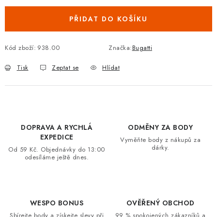
VRÁCENÍ ZBOŽÍ A REKLAMACE
PŘIDAT DO KOŠÍKU
MOJE OBJEDNÁVKA
Kód zboží:
938.00
Značka:
Bugatti
ZNAČKY
Tisk
Zeptat se
Hlídat
Hodnocení obchodu
🚚 Stav objednávky
Doprava a platba
Kontakt
Obchodní podmínky
Podmínky ochrany osobních údajů
Moje objednávka
DOPRAVA A RYCHLÁ
ODMĚNY ZA BODY
EXPEDICE
Vyměňte body z nákupů za
dárky.
Od 59 Kč. Objednávky do 13:00
odesíláme ještě dnes.
WESPO BONUS
OVĚŘENÝ OBCHOD
Sbírejte body a získejte slevy při
99 % spokojených zákazníků a