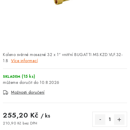
⚡ NOVINKA
🎁 ODMĚNY ZA BODY
🏆 WESPO BONUS
KONTAKT
Koleno svěrné mosazné 32 x 1“ vnitřní BUGATTI MS.KZD.VLF.32-
1.B
TOPENÁŘSKÁ AKADEMIE
Více informací
OBCHODNÍ PODMÍNKY
(15 ks)
SKLADEM
10.8.2026
O NÁS
Možnosti doručení
🚚 STAV OBJEDNÁVKY
255,20 Kč
/ ks
DOPRAVA A PLATBA
210,90 Kč bez DPH
Měrná cena: