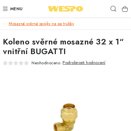
Přejít
Hleda
na
obsah
Mosazné svěrné spojky na pe trubky
ARMATURY PRO TOPENÍ A VODU
Koleno svěrné mosazné 32 x 1“
TOPENÍ A OHŘEV VODY
vnitřní BUGATTI
TVAROVKY A TRUBKY
Podrobnosti hodnocení
Neohodnoceno
VODOINSTALACE
NÁŘADÍ
⭐ NEJLÉPE HODNOCENÉ
🏷️ VÝPRODEJ