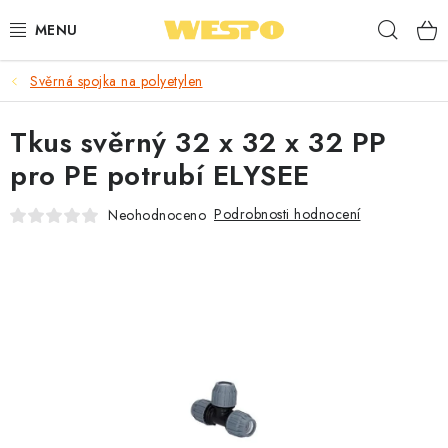
Přejít
Hleda
na
obsah
Svěrná spojka na polyetylen
ARMATURY PRO TOPENÍ A VODU
Tkus svěrný 32 x 32 x 32 PP
TOPENÍ A OHŘEV VODY
pro PE potrubí ELYSEE
TVAROVKY A TRUBKY
Podrobnosti hodnocení
Neohodnoceno
VODOINSTALACE
NÁŘADÍ
⭐ NEJLÉPE HODNOCENÉ
🏷️ VÝPRODEJ