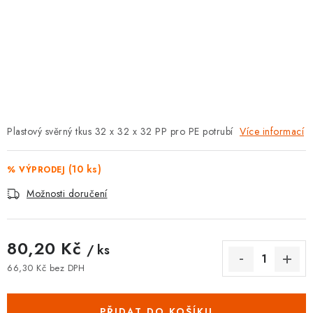
⚡ NOVINKA
🎁 ODMĚNY ZA BODY
🏆 WESPO BONUS
KONTAKT
Plastový svěrný tkus 32 x 32 x 32 PP pro PE potrubí
Více informací
TOPENÁŘSKÁ AKADEMIE
(10 ks)
% VÝPRODEJ
OBCHODNÍ PODMÍNKY
Možnosti doručení
O NÁS
80,20 Kč
/ ks
🚚 STAV OBJEDNÁVKY
66,30 Kč bez DPH
Měrná cena:
DOPRAVA A PLATBA
PŘIDAT DO KOŠÍKU