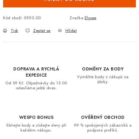
VRÁCENÍ ZBOŽÍ A REKLAMACE
Kód zboží:
5990.00
Značka:
Elysee
MOJE OBJEDNÁVKA
Tisk
Zeptat se
Hlídat
ZNAČKY
Hodnocení obchodu
🚚 Stav objednávky
Doprava a platba
Kontakt
Obchodní podmínky
DOPRAVA A RYCHLÁ
ODMĚNY ZA BODY
EXPEDICE
Podmínky ochrany osobních údajů
Moje objednávka
Vyměňte body z nákupů za
dárky.
Od 59 Kč. Objednávky do 13:00
odesíláme ještě dnes.
WESPO BONUS
OVĚŘENÝ OBCHOD
Sbírejte body a získejte slevy při
99 % spokojených zákazníků a
každém nákupu.
podpora profíků.