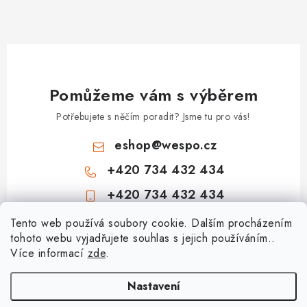
Pomůžeme vám s výběrem
Potřebujete s něčím poradit? Jsme tu pro vás!
eshop
@
wespo.cz
+420 734 432 434
+420 734 432 434
Z
Tento web používá soubory cookie. Dalším procházením
tohoto webu vyjadřujete souhlas s jejich používáním..
á
Více informací
zde
.
Informace pro vás
p
a
Hodnocení obchodu
Nastavení
Topenářská akademie
t