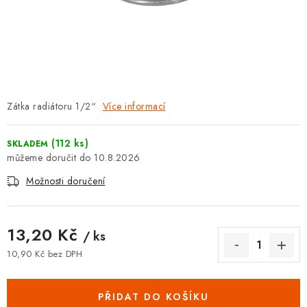
⚡ NOVINKA
🎁 ODMĚNY ZA BODY
🏆 WESPO BONUS
Zátka radiátoru 1/2“
Více informací
KONTAKT
TOPENÁŘSKÁ AKADEMIE
(112 ks)
SKLADEM
10.8.2026
OBCHODNÍ PODMÍNKY
Možnosti doručení
O NÁS
13,20 Kč
/ ks
🚚 STAV OBJEDNÁVKY
10,90 Kč bez DPH
Měrná cena:
DOPRAVA A PLATBA
PŘIDAT DO KOŠÍKU