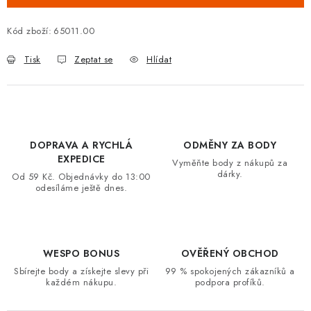
VRÁCENÍ ZBOŽÍ A REKLAMACE
Kód zboží:
65011.00
MOJE OBJEDNÁVKA
Tisk
Zeptat se
Hlídat
ZNAČKY
Hodnocení obchodu
🚚 Stav objednávky
Doprava a platba
DOPRAVA A RYCHLÁ
ODMĚNY ZA BODY
Kontakt
Obchodní podmínky
EXPEDICE
Vyměňte body z nákupů za
Podmínky ochrany osobních údajů
Moje objednávka
dárky.
Od 59 Kč. Objednávky do 13:00
odesíláme ještě dnes.
WESPO BONUS
OVĚŘENÝ OBCHOD
Sbírejte body a získejte slevy při
99 % spokojených zákazníků a
každém nákupu.
podpora profíků.