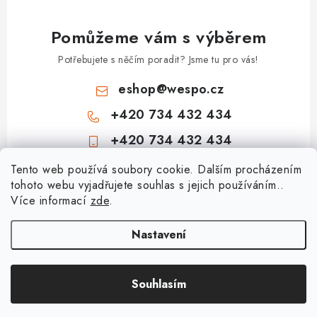
Pomůžeme vám s výběrem
Potřebujete s něčím poradit? Jsme tu pro vás!
eshop
@
wespo.cz
+420 734 432 434
+420 734 432 434
Z
Tento web používá soubory cookie. Dalším procházením
tohoto webu vyjadřujete souhlas s jejich používáním..
á
Více informací
zde
.
Informace pro vás
p
a
Hodnocení obchodu
Nastavení
Topenářská akademie
t
🚚 Stav objednávky
í
Nezámrzný venkovní ventil Kemper Frosti-Plus: Jak funguje a jak na
Souhlasím
Copyright 2026
obchod.wespo.cz
. Všechna práva vyhrazena.
Doprava a platba
montáž?
Vytvořil Shoptet
Kontakt