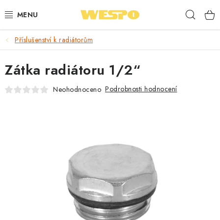
Přejít
Hleda
na
obsah
Příslušenství k radiátorům
ARMATURY PRO TOPENÍ A VODU
Zátka radiátoru 1/2“
TOPENÍ A OHŘEV VODY
Podrobnosti hodnocení
Neohodnoceno
TVAROVKY A TRUBKY
VODOINSTALACE
NÁŘADÍ
⭐ NEJLÉPE HODNOCENÉ
🏷️ VÝPRODEJ