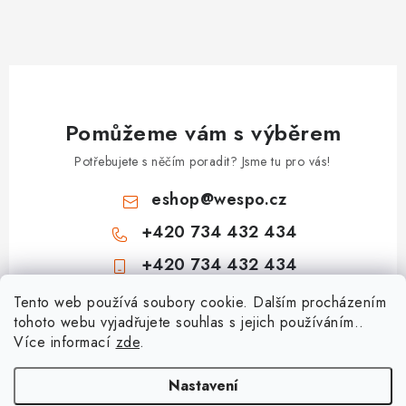
Pomůžeme vám s výběrem
Potřebujete s něčím poradit? Jsme tu pro vás!
eshop
@
wespo.cz
+420 734 432 434
+420 734 432 434
Z
Tento web používá soubory cookie. Dalším procházením
tohoto webu vyjadřujete souhlas s jejich používáním..
á
Více informací
zde
.
Informace pro vás
p
a
Hodnocení obchodu
Nastavení
Topenářská akademie