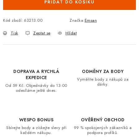
PŘIDAT DO KOŠÍKU
VRÁCENÍ ZBOŽÍ A REKLAMACE
Kód zboží:
63213.00
Značka:
Emsan
MOJE OBJEDNÁVKA
Tisk
Zeptat se
Hlídat
ZNAČKY
Hodnocení obchodu
🚚 Stav objednávky
Doprava a platba
Kontakt
Obchodní podmínky
DOPRAVA A RYCHLÁ
ODMĚNY ZA BODY
Podmínky ochrany osobních údajů
Moje objednávka
EXPEDICE
Vyměňte body z nákupů za
dárky.
Od 59 Kč. Objednávky do 13:00
odesíláme ještě dnes.
WESPO BONUS
OVĚŘENÝ OBCHOD
Sbírejte body a získejte slevy při
99 % spokojených zákazníků a
každém nákupu.
podpora profíků.