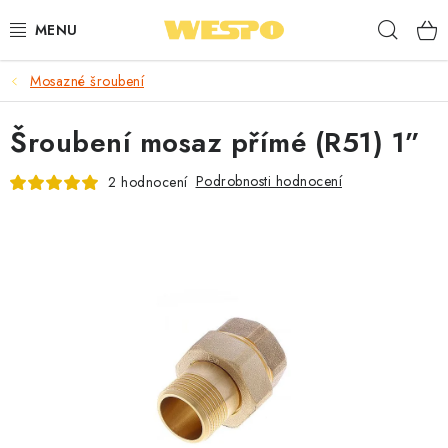
Přejít
Hleda
na
obsah
Mosazné šroubení
ARMATURY PRO TOPENÍ A VODU
Šroubení mosaz přímé (R51) 1”
TOPENÍ A OHŘEV VODY
Podrobnosti hodnocení
2 hodnocení
TVAROVKY A TRUBKY
VODOINSTALACE
NÁŘADÍ
⭐ NEJLÉPE HODNOCENÉ
🏷️ VÝPRODEJ