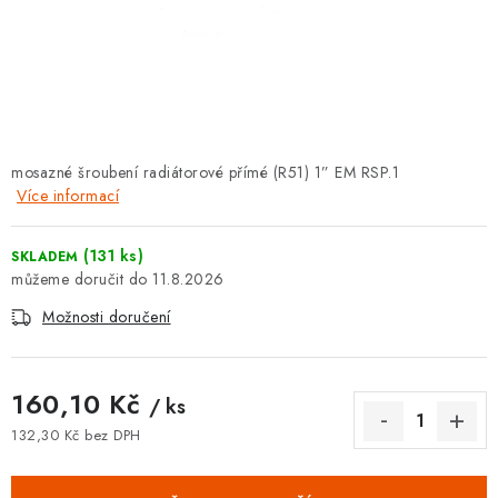
⚡ NOVINKA
🎁 ODMĚNY ZA BODY
🏆 WESPO BONUS
mosazné šroubení radiátorové přímé (R51) 1” EM RSP.1
KONTAKT
Více informací
TOPENÁŘSKÁ AKADEMIE
(131 ks)
SKLADEM
11.8.2026
OBCHODNÍ PODMÍNKY
Možnosti doručení
O NÁS
160,10 Kč
/ ks
🚚 STAV OBJEDNÁVKY
132,30 Kč bez DPH
Měrná cena:
DOPRAVA A PLATBA