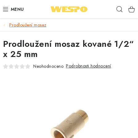
Přejít
Hleda
na
obsah
Prodloužení mosaz
ARMATURY PRO TOPENÍ A VODU
Prodloužení mosaz kované 1/2“
TOPENÍ A OHŘEV VODY
x 25 mm
TVAROVKY A TRUBKY
Podrobnosti hodnocení
Neohodnoceno
VODOINSTALACE
NÁŘADÍ
⭐ NEJLÉPE HODNOCENÉ
🏷️ VÝPRODEJ