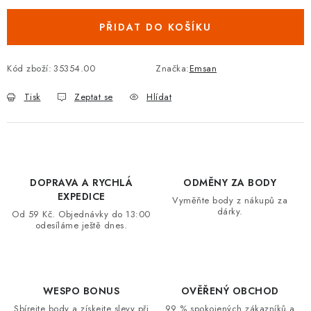
VRÁCENÍ ZBOŽÍ A REKLAMACE
PŘIDAT DO KOŠÍKU
MOJE OBJEDNÁVKA
Kód zboží:
35354.00
Značka:
Emsan
ZNAČKY
Tisk
Zeptat se
Hlídat
Hodnocení obchodu
🚚 Stav objednávky
Doprava a platba
Kontakt
Obchodní podmínky
Podmínky ochrany osobních údajů
Moje objednávka
DOPRAVA A RYCHLÁ
ODMĚNY ZA BODY
EXPEDICE
Vyměňte body z nákupů za
dárky.
Od 59 Kč. Objednávky do 13:00
odesíláme ještě dnes.
WESPO BONUS
OVĚŘENÝ OBCHOD
Sbírejte body a získejte slevy při
99 % spokojených zákazníků a