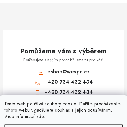
Pomůžeme vám s výběrem
Potřebujete s něčím poradit? Jsme tu pro vás!
eshop
@
wespo.cz
+420 734 432 434
+420 734 432 434
Z
Tento web používá soubory cookie. Dalším procházením
tohoto webu vyjadřujete souhlas s jejich používáním..
á
Více informací
zde
.
Informace pro vás
p