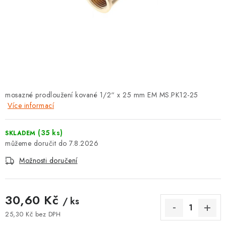
⚡ NOVINKA
🎁 ODMĚNY ZA BODY
🏆 WESPO BONUS
KONTAKT
mosazné prodloužení kované 1/2“ x 25 mm EM MS.PK12-25
Více informací
TOPENÁŘSKÁ AKADEMIE
OBCHODNÍ PODMÍNKY
(35 ks)
SKLADEM
7.8.2026
O NÁS
Možnosti doručení
🚚 STAV OBJEDNÁVKY
30,60 Kč
/ ks
DOPRAVA A PLATBA
25,30 Kč bez DPH
Měrná cena: