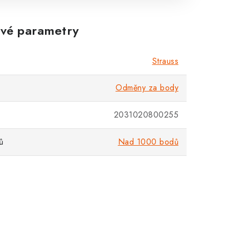
Zákaznická podpora
vé parametry
Stačí napsat, poradíme s čímkoli.
Strauss
Odměny za body
2031020800255
ů
Nad 1000 bodů