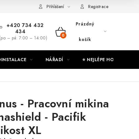
ny osobních údajů
Moje objednávka
Přihlášení
Registrace
Prázdný
+420 734 432
434
NÁKUPNÍ
(po – pá: 7:00 – 14:00)
košík
KOŠÍK
INSTALACE
NÁŘADÍ
⭐ NEJLÉPE HODNOCENÉ
nus - Pracovní mikina
nashield - Pacifik
likost XL