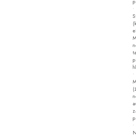
p
•
S
(
e
M
n
t
p
h
•
M
(
n
a
z
p
•
N