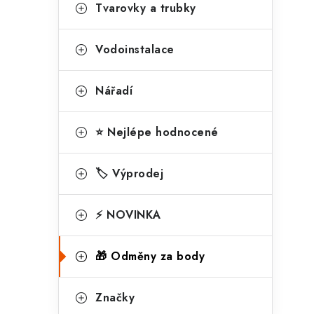
g
Tvarovky a trubky
r
o
a
r
Vodoinstalace
n
i
Nářadí
e
n
í
⭐ Nejlépe hodnocené
p
🏷️ Výprodej
a
n
⚡ NOVINKA
e
l
🎁 Odměny za body
Značky