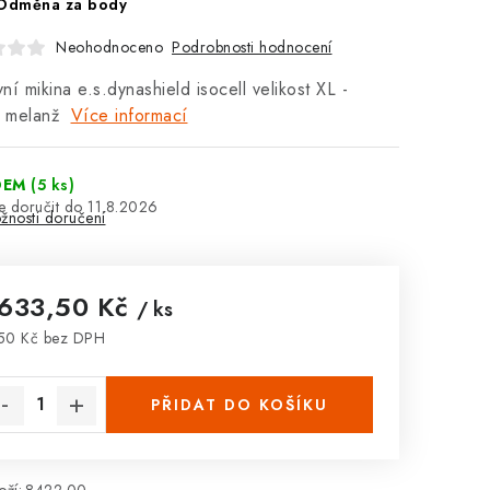
 Odměna za body
Podrobnosti hodnocení
Neohodnoceno
ní mikina e.s.dynashield isocell velikost XL -
k melanž
Více informací
DEM
(5 ks)
11.8.2026
žnosti doručení
 633,50 Kč
/ ks
50 Kč bez DPH
rná cena:
PŘIDAT DO KOŠÍKU
ží:
8422.00