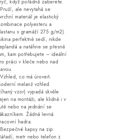
ryč, když pořádně zaberete.
 Pruží, ale nevytahá se:
vrchní materiál je elastický
kombinace polyesteru a
lastanu s gramáží 275 g/m2).
ikina perfektně sedí, nikde
eplandá a natáhne se přesně
am, kam potřebujete – ideální
ro práci v kleče nebo nad
lavou.
 Vzhled, co má úroveň:
oderní melanž vzhled
žíhaný vzor) vypadá skvěle
ejen na montáži, ale klidně i v
utě nebo na jednání se
ákazníkem. Žádná levná
racovní hadra.
 Bezpečné kapsy na zip:
ářadí, metr nebo telefon z