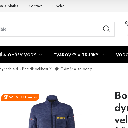
a a platba
Kontakt
Obchodní podmínky
Podmínky ochra
Í A OHŘEV VODY
TVAROVKY A TRUBKY
VODO
ynashield - Pacifik velikost XL
🛠️ Odměna za body
Bo
🏆 WESPO Bonus
dy
ve