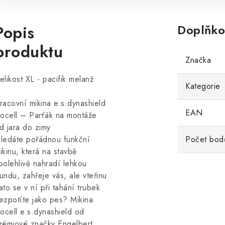
Popis
Doplňko
produktu
Značka
elikost XL - pacifik melanž
Kategorie
racovní mikina e.s.dynashield
EAN
socell – Parťák na montáže
d jara do zimy
ledáte pořádnou funkční
Počet bod
ikinu, která na stavbě
polehlivě nahradí lehkou
undu, zahřeje vás, ale vteřinu
ato se v ní při tahání trubek
ezpotíte jako pes? Mikina
socell e.s.dynashield od
rémiové značky Engelbert