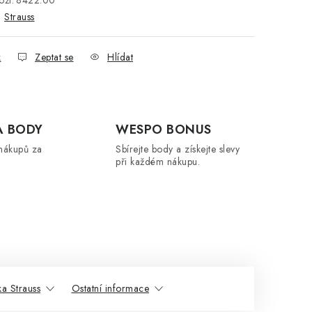
:
Strauss
k
Zeptat se
Hlídat
A BODY
WESPO BONUS
nákupů za
Sbírejte body a získejte slevy
při každém nákupu.
a Strauss
Ostatní informace