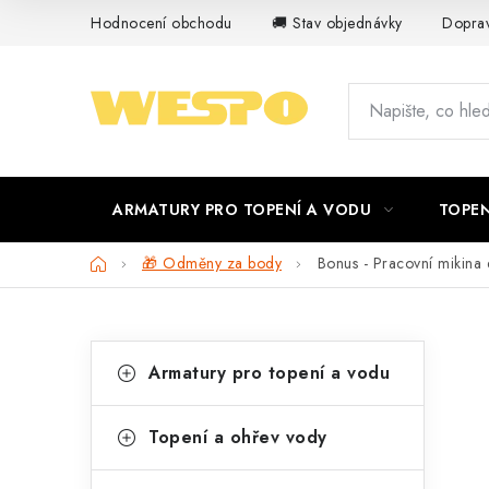
Přejít
Hodnocení obchodu
🚚 Stav objednávky
Doprav
na
obsah
ARMATURY PRO TOPENÍ A VODU
TOPEN
Domů
🎁 Odměny za body
Bonus - Pracovní mikina d
P
K
Přeskočit
Armatury pro topení a vodu
kategorie
a
o
t
s
Topení a ohřev vody
e
t