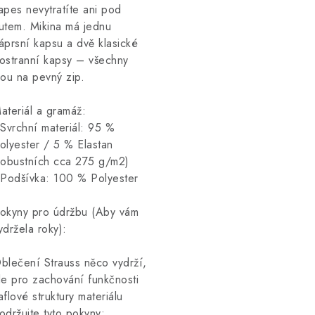
apes nevytratíte ani pod
utem. Mikina má jednu
áprsní kapsu a dvě klasické
ostranní kapsy – všechny
sou na pevný zip.
ateriál a gramáž:
 Svrchní materiál: 95 %
olyester / 5 % Elastan
robustních cca 275 g/m2)
 Podšívka: 100 % Polyester
okyny pro údržbu (Aby vám
ydržela roky):
blečení Strauss něco vydrží,
le pro zachování funkčnosti
aflové struktury materiálu
održujte tyto pokyny: