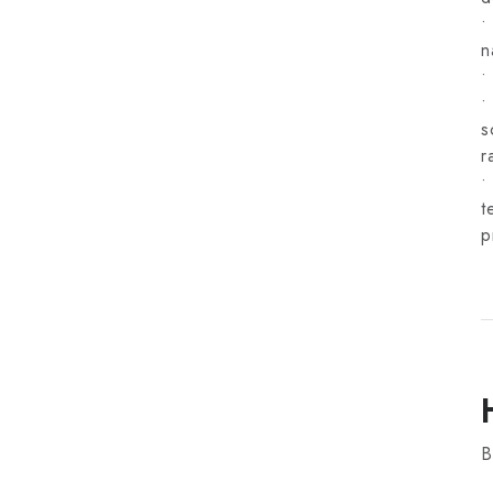
•
n
•
•
s
r
•
t
p
B