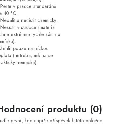
 Perte v pračce standardně
a 40 °C.
 Nebělit a nečistit chemicky.
 Nesušit v sušičce (materiál
chne extrémně rychle sám na
amínku).
 Žehlit pouze na nízkou
eplotu (netřeba, mikina se
rakticky nemačká).
Hodnocení produktu (0)
uďte první, kdo napíše příspěvek k této položce.