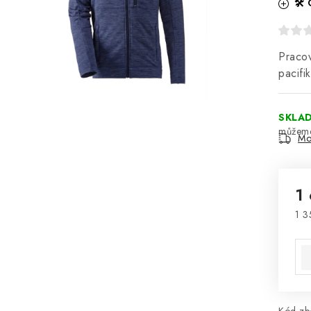
🛠️
Pracov
pacifi
SKLA
Mo
1
1 3
Mě
Kód zbo