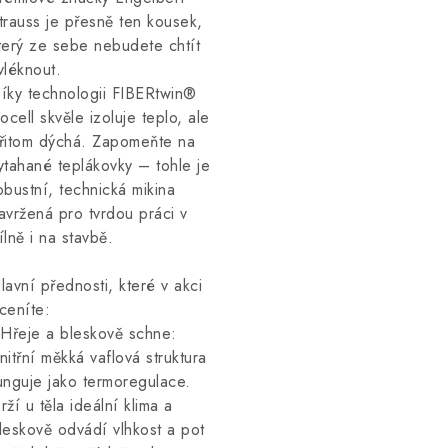
trauss je přesně ten kousek,
terý ze sebe nebudete chtít
vléknout.
íky technologii FIBERtwin®
socell skvěle izoluje teplo, ale
řitom dýchá. Zapomeňte na
ytahané teplákovky – tohle je
obustní, technická mikina
avržená pro tvrdou práci v
ílně i na stavbě.
lavní přednosti, které v akci
ceníte:
 Hřeje a bleskově schne:
nitřní měkká vaflová struktura
unguje jako termoregulace.
rží u těla ideální klima a
leskově odvádí vlhkost a pot