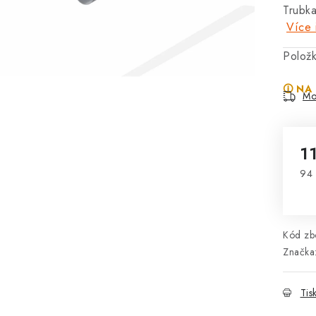
Trubk
Více 
Polož
🛈 NA
Mo
1
94 
Mě
Kód zbo
Značka
Tis