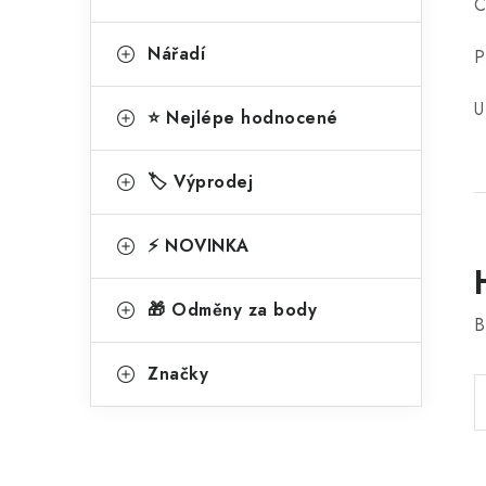
C
Nářadí
P
U
⭐ Nejlépe hodnocené
🏷️ Výprodej
⚡ NOVINKA
🎁 Odměny za body
B
Značky