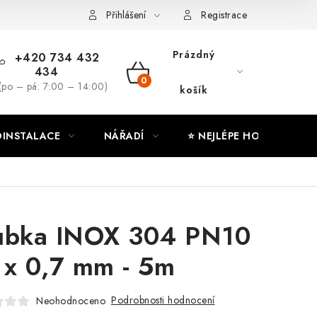
ny osobních údajů
Moje objednávka
Přihlášení
Registrace
Prázdný
+420 734 432
434
NÁKUPNÍ
(po – pá: 7:00 – 14:00)
košík
KOŠÍK
INSTALACE
NÁŘADÍ
⭐ NEJLÉPE HODNOCENÉ
ubka INOX 304 PN10
 x 0,7 mm - 5m
Podrobnosti hodnocení
Neohodnoceno