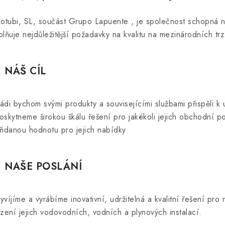
sotubi, SL, součást
Grupo Lapuente
, je společnost schopná 
plňuje nejdůležitější požadavky na kvalitu na mezinárodních trz
NÁŠ CÍL
ádi bychom svými produkty a souvisejícími službami přispěli k 
oskytneme širokou škálu řešení pro jakékoli jejich obchodní po
řidanou hodnotu pro jejich nabídky.
NAŠE POSLÁNÍ
yvíjíme a vyrábíme inovativní, udržitelná a kvalitní řešení pr
ízení jejich vodovodních, vodních a plynových instalací.