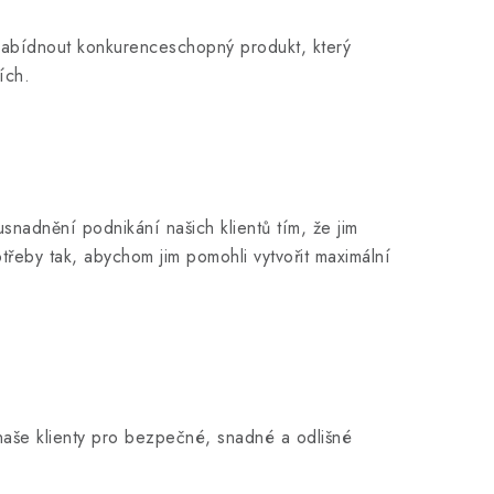
nabídnout konkurenceschopný produkt, který
ích.
usnadnění podnikání našich klientů tím, že jim
třeby tak, abychom jim pomohli vytvořit maximální
o naše klienty pro bezpečné, snadné a odlišné