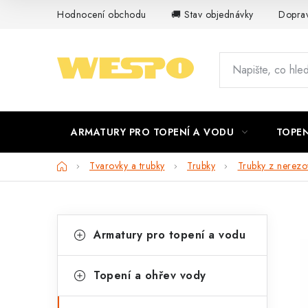
Přejít
Hodnocení obchodu
🚚 Stav objednávky
Doprav
na
obsah
ARMATURY PRO TOPENÍ A VODU
TOPEN
Domů
Tvarovky a trubky
Trubky
Trubky z nerezo
P
K
Přeskočit
Armatury pro topení a vodu
kategorie
a
o
t
s
Topení a ohřev vody
e
t