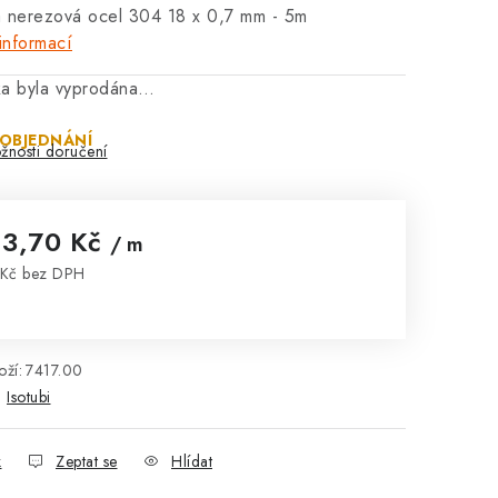
a nerezová ocel 304 18 x 0,7 mm - 5m
informací
ka byla vyprodána…
 OBJEDNÁNÍ
žnosti doručení
13,70 Kč
/ m
Kč bez DPH
rná cena:
ží:
7417.00
:
Isotubi
k
Zeptat se
Hlídat