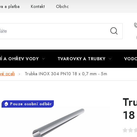
a a platba
Kontakt
Obchodní podmínky
Podmínky ochra
Í A OHŘEV VODY
TVAROVKY A TRUBKY
VODO
vé oceli
Trubka INOX 304 PN10 18 x 0,7 mm - 5m
Tr
🏠 Pouze osobní odběr
18