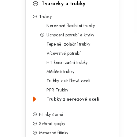
g
Tvarovky a trubky
r
o
Trubky
a
r
Nerezové flexibilní trubky
n
i
Uchycení potrubí a krytky
e
n
Tepelně izolační trubky
í
Vícevrstvé potrubí
HT kanalizační trubky
p
Měděné trubky
a
Trubky z uhlíkové oceli
n
PPR Trubky
Trubky z nerezové oceli
e
l
Fitinky černé
Svěrné spojky
Mosazné fitinky