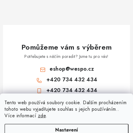
Pomůžeme vám s výběrem
Potřebujete s něčím poradit? Jsme tu pro vás!
eshop
@
wespo.cz
+420 734 432 434
+420 734 432 434
Z
Tento web používá soubory cookie. Dalším procházením
tohoto webu vyjadřujete souhlas s jejich používáním..
á
Více informací
zde
.
Informace pro vás
p
a
Hodnocení obchodu
Nastavení
Topenářská akademie