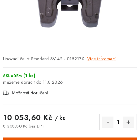
⚡ NOVINKA
🎁 ODMĚNY ZA BODY
🏆 WESPO BONUS
KONTAKT
Lisovací čelist Standard SV 42 - 015217X
Více informací
TOPENÁŘSKÁ AKADEMIE
(1 ks)
SKLADEM
OBCHODNÍ PODMÍNKY
11.8.2026
Možnosti doručení
O NÁS
🚚 STAV OBJEDNÁVKY
10 053,60 Kč
/ ks
8 308,80 Kč bez DPH
DOPRAVA A PLATBA
Měrná cena: