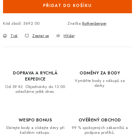
PŘIDAT DO KOŠÍKU
VRÁCENÍ ZBOŽÍ A REKLAMACE
MOJE OBJEDNÁVKA
Kód zboží:
5692.00
Značka:
Rothenberger
Tisk
Zeptat se
Hlídat
ZNAČKY
Hodnocení obchodu
🚚 Stav objednávky
Doprava a platba
Kontakt
Obchodní podmínky
DOPRAVA A RYCHLÁ
ODMĚNY ZA BODY
Podmínky ochrany osobních údajů
Moje objednávka
EXPEDICE
Vyměňte body z nákupů za
dárky.
Od 59 Kč. Objednávky do 13:00
odesíláme ještě dnes.
WESPO BONUS
OVĚŘENÝ OBCHOD
Sbírejte body a získejte slevy při
99 % spokojených zákazníků a
každém nákupu.
podpora profíků.