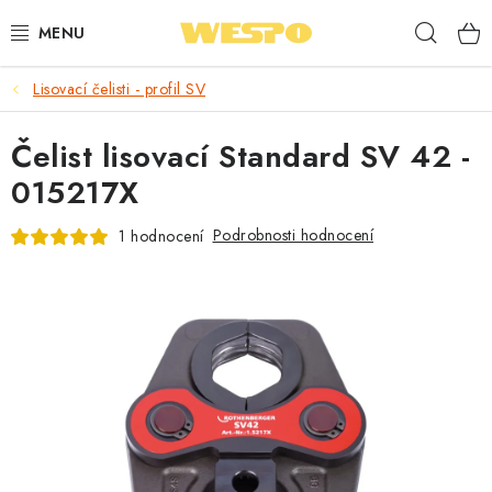
Přejít
Hleda
na
obsah
Lisovací čelisti - profil SV
ARMATURY PRO TOPENÍ A VODU
Čelist lisovací Standard SV 42 -
TOPENÍ A OHŘEV VODY
015217X
TVAROVKY A TRUBKY
Podrobnosti hodnocení
1 hodnocení
VODOINSTALACE
NÁŘADÍ
⭐ NEJLÉPE HODNOCENÉ
🏷️ VÝPRODEJ