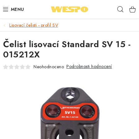
Přejít
Hleda
na
obsah
Lisovací čelisti - profil SV
ARMATURY PRO TOPENÍ A VODU
Čelist lisovací Standard SV 15 -
TOPENÍ A OHŘEV VODY
015212X
TVAROVKY A TRUBKY
Podrobnosti hodnocení
Neohodnoceno
VODOINSTALACE
NÁŘADÍ
⭐ NEJLÉPE HODNOCENÉ
🏷️ VÝPRODEJ