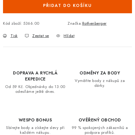
PŘIDAT DO KOŠÍKU
VRÁCENÍ ZBOŽÍ A REKLAMACE
MOJE OBJEDNÁVKA
Kód zboží:
5366.00
Značka:
Rothenberger
Tisk
Zeptat se
Hlídat
ZNAČKY
Hodnocení obchodu
🚚 Stav objednávky
Doprava a platba
Kontakt
Obchodní podmínky
DOPRAVA A RYCHLÁ
ODMĚNY ZA BODY
Podmínky ochrany osobních údajů
Moje objednávka
EXPEDICE
Vyměňte body z nákupů za
dárky.
Od 59 Kč. Objednávky do 13:00
odesíláme ještě dnes.
WESPO BONUS
OVĚŘENÝ OBCHOD
Sbírejte body a získejte slevy při
99 % spokojených zákazníků a
každém nákupu.
podpora profíků.