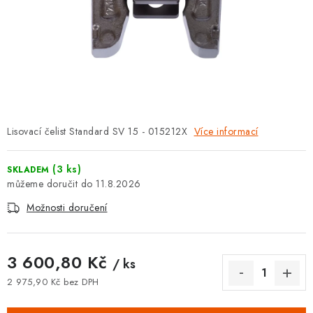
⚡ NOVINKA
🎁 ODMĚNY ZA BODY
🏆 WESPO BONUS
KONTAKT
Lisovací čelist Standard SV 15 - 015212X
Více informací
TOPENÁŘSKÁ AKADEMIE
(3 ks)
SKLADEM
OBCHODNÍ PODMÍNKY
11.8.2026
Možnosti doručení
O NÁS
🚚 STAV OBJEDNÁVKY
3 600,80 Kč
/ ks
2 975,90 Kč bez DPH
DOPRAVA A PLATBA
Měrná cena: