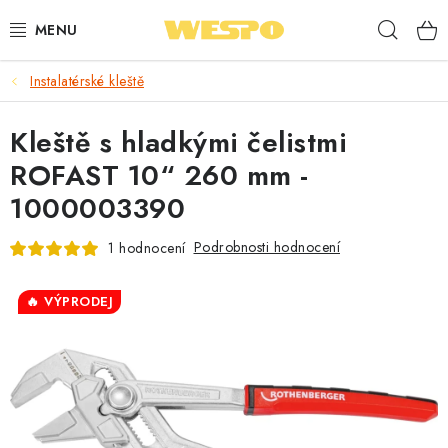
Přejít
Hleda
na
obsah
Instalatérské kleště
ARMATURY PRO TOPENÍ A VODU
Kleště s hladkými čelistmi
TOPENÍ A OHŘEV VODY
ROFAST 10“ 260 mm -
TVAROVKY A TRUBKY
1000003390
VODOINSTALACE
Podrobnosti hodnocení
1 hodnocení
NÁŘADÍ
🔥 VÝPRODEJ
⭐ NEJLÉPE HODNOCENÉ
🏷️ VÝPRODEJ