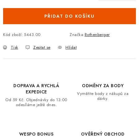
Měrná cena:
VRÁCENÍ ZBOŽÍ A REKLAMACE
PŘIDAT DO KOŠÍKU
MOJE OBJEDNÁVKA
Kód zboží:
5443.00
Značka:
Rothenberger
ZNAČKY
Tisk
Zeptat se
Hlídat
Hodnocení obchodu
🚚 Stav objednávky
Doprava a platba
Kontakt
Obchodní podmínky
Podmínky ochrany osobních údajů
Moje objednávka
DOPRAVA A RYCHLÁ
ODMĚNY ZA BODY
EXPEDICE
Vyměňte body z nákupů za
dárky.
Od 59 Kč. Objednávky do 13:00
odesíláme ještě dnes.
WESPO BONUS
OVĚŘENÝ OBCHOD