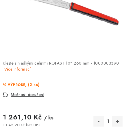
⚡ NOVINKA
🎁 ODMĚNY ZA BODY
🏆 WESPO BONUS
KONTAKT
TOPENÁŘSKÁ AKADEMIE
Kleště s hladkými čelistmi ROFAST 10“ 260 mm - 1000003390
Více informací
OBCHODNÍ PODMÍNKY
(2 ks)
% VÝPRODEJ
O NÁS
Možnosti doručení
🚚 STAV OBJEDNÁVKY
1 261,10 Kč
/ ks
DOPRAVA A PLATBA
1 042,20 Kč bez DPH