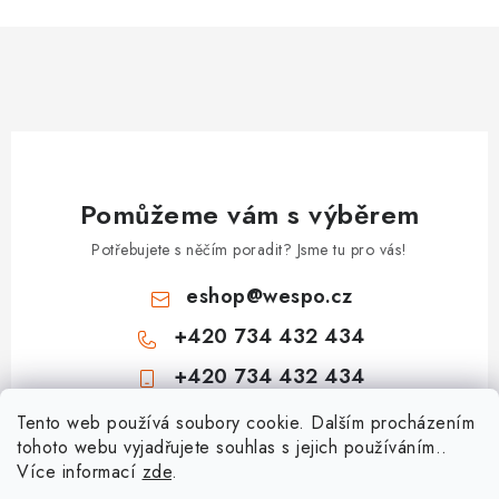
Pomůžeme vám s výběrem
Potřebujete s něčím poradit? Jsme tu pro vás!
eshop
@
wespo.cz
+420 734 432 434
+420 734 432 434
Z
Tento web používá soubory cookie. Dalším procházením
tohoto webu vyjadřujete souhlas s jejich používáním..
á
Více informací
zde
.
Informace pro vás
p