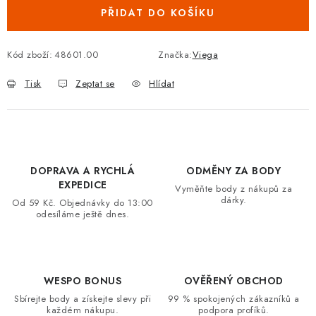
PŘIDAT DO KOŠÍKU
VRÁCENÍ ZBOŽÍ A REKLAMACE
MOJE OBJEDNÁVKA
Kód zboží:
48601.00
Značka:
Viega
Tisk
Zeptat se
Hlídat
ZNAČKY
Hodnocení obchodu
🚚 Stav objednávky
Doprava a platba
Kontakt
Obchodní podmínky
DOPRAVA A RYCHLÁ
ODMĚNY ZA BODY
Podmínky ochrany osobních údajů
Moje objednávka
EXPEDICE
Vyměňte body z nákupů za
dárky.
Od 59 Kč. Objednávky do 13:00
odesíláme ještě dnes.
WESPO BONUS
OVĚŘENÝ OBCHOD
Sbírejte body a získejte slevy při
99 % spokojených zákazníků a
každém nákupu.
podpora profíků.