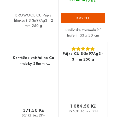
(3 ks)
SKLADEM
BROWOOL CU Pájka
fitinková S-Sn97Ag3 - 2
mm 250 g
Podložka zpomalující
hoření, 33 x 50 cm
Pájka CU S-Sn97Ag3 -
Kartáček vnitřní na Cu
3 mm 250 g
trubky 28mm -
1000004636
1 084,50 Kč
371,50 Kč
896,30 Kč bez DPH
307 Kč bez DPH