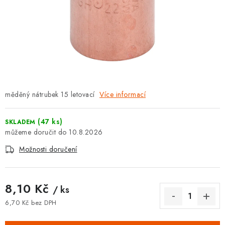
⚡ NOVINKA
🎁 ODMĚNY ZA BODY
🏆 WESPO BONUS
KONTAKT
měděný nátrubek 15 letovací
Více informací
TOPENÁŘSKÁ AKADEMIE
(47 ks)
SKLADEM
OBCHODNÍ PODMÍNKY
10.8.2026
Možnosti doručení
O NÁS
🚚 STAV OBJEDNÁVKY
8,10 Kč
/ ks
6,70 Kč bez DPH
DOPRAVA A PLATBA
Měrná cena: