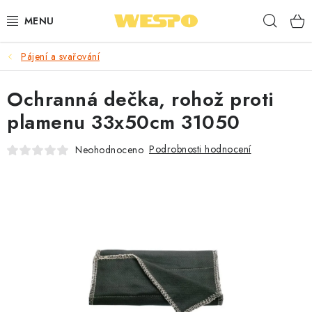
Přejít
Hleda
na
obsah
Pájení a svařování
ARMATURY PRO TOPENÍ A VODU
Ochranná dečka, rohož proti
TOPENÍ A OHŘEV VODY
plamenu 33x50cm 31050
TVAROVKY A TRUBKY
Podrobnosti hodnocení
Neohodnoceno
VODOINSTALACE
NÁŘADÍ
⭐ NEJLÉPE HODNOCENÉ
🏷️ VÝPRODEJ