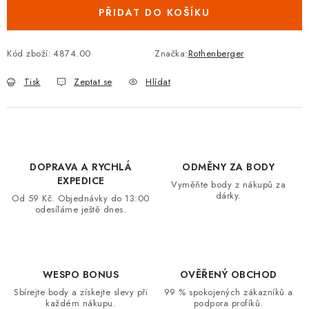
PŘIDAT DO KOŠÍKU
VRÁCENÍ ZBOŽÍ A REKLAMACE
MOJE OBJEDNÁVKA
Kód zboží:
4874.00
Značka:
Rothenberger
Tisk
Zeptat se
Hlídat
ZNAČKY
Hodnocení obchodu
🚚 Stav objednávky
Doprava a platba
Kontakt
Obchodní podmínky
DOPRAVA A RYCHLÁ
ODMĚNY ZA BODY
Podmínky ochrany osobních údajů
Moje objednávka
EXPEDICE
Vyměňte body z nákupů za
dárky.
Od 59 Kč. Objednávky do 13:00
odesíláme ještě dnes.
WESPO BONUS
OVĚŘENÝ OBCHOD
Sbírejte body a získejte slevy při
99 % spokojených zákazníků a
každém nákupu.
podpora profíků.