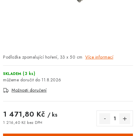
⚡ NOVINKA
🎁 ODMĚNY ZA BODY
🏆 WESPO BONUS
KONTAKT
Podložka zpomalující hoření, 33 x 50 cm
Více informací
TOPENÁŘSKÁ AKADEMIE
(3 ks)
SKLADEM
OBCHODNÍ PODMÍNKY
11.8.2026
Možnosti doručení
O NÁS
🚚 STAV OBJEDNÁVKY
1 471,80 Kč
/ ks
1 216,40 Kč bez DPH
DOPRAVA A PLATBA
Měrná cena: