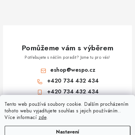
Pomůžeme vám s výběrem
Potřebujete s něčím poradit? Jsme tu pro vás!
eshop
@
wespo.cz
+420 734 432 434
+420 734 432 434
Z
Tento web používá soubory cookie. Dalším procházením
tohoto webu vyjadřujete souhlas s jejich používáním..
á
Více informací
zde
.
Informace pro vás
p
a
Hodnocení obchodu
Nastavení
Topenářská akademie