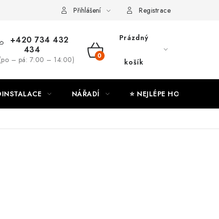
ny osobních údajů
Moje objednávka
Přihlášení
Registrace
Prázdný
+420 734 432
434
NÁKUPNÍ
(po – pá: 7:00 – 14:00)
košík
KOŠÍK
INSTALACE
NÁŘADÍ
⭐ NEJLÉPE HODNOCENÉ