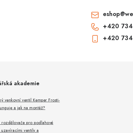
eshop
@
we
+420 734
+420 734
ářská akademie
 venkovní ventil Kemper Frosti-
 funguje a jak na montáž?
 rozdělovače pro podlahové
 uzavíracími ventily a