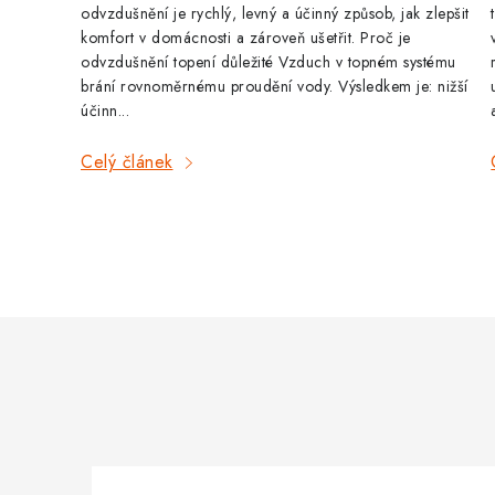
odvzdušnění je rychlý, levný a účinný způsob, jak zlepšit
komfort v domácnosti a zároveň ušetřit. Proč je
odvzdušnění topení důležité Vzduch v topném systému
brání rovnoměrnému proudění vody. Výsledkem je: nižší
účinn...
Celý článek
O
v
l
á
d
a
c