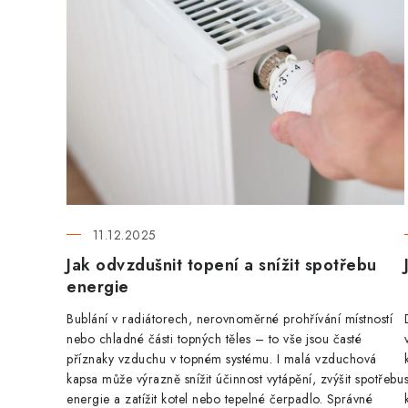
p
i
s
č
l
á
n
11.12.2025
k
Jak odvzdušnit topení a snížit spotřebu
energie
ů
Bublání v radiátorech, nerovnoměrné prohřívání místností
nebo chladné části topných těles – to vše jsou časté
příznaky vzduchu v topném systému. I malá vzduchová
kapsa může výrazně snížit účinnost vytápění, zvýšit spotřebu
energie a zatížit kotel nebo tepelné čerpadlo. Správné