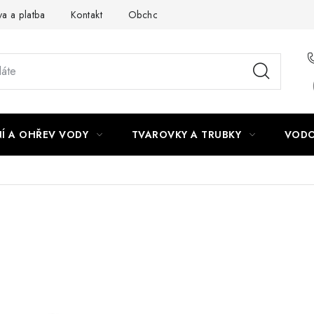
a a platba
Kontakt
Obchodní podmínky
Podmínky ochra
Í A OHŘEV VODY
TVAROVKY A TRUBKY
VODO