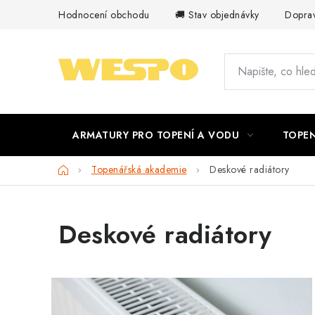
Přejít
Hodnocení obchodu
🚚 Stav objednávky
Doprav
na
obsah
ARMATURY PRO TOPENÍ A VODU
TOPEN
Domů
Topenářská akademie
Deskové radiátory
Deskové radiátory
V
ý