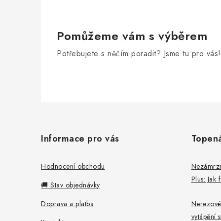
í
p
Pomůžeme vám s výběrem
r
Potřebujete s něčím poradit? Jsme tu pro vás!
v
k
y
v
Z
ý
á
p
Informace pro vás
Topen
p
i
a
Hodnocení obchodu
Nezámrzný
s
Plus: Jak
t
u
🚚 Stav objednávky
í
Doprava a platba
Nerezové
vytápění s