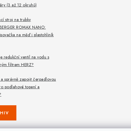
ry (3 až 12 okruhů)
cí stroj na trubky
BERGER ROMAX NANO:
lisovačka na měď i plastohliník
je redukční ventil na vodu s
aným filtrem HERZ?
t a správně zapojit čerpadlovou
ro podlahové topení a
?
HIV