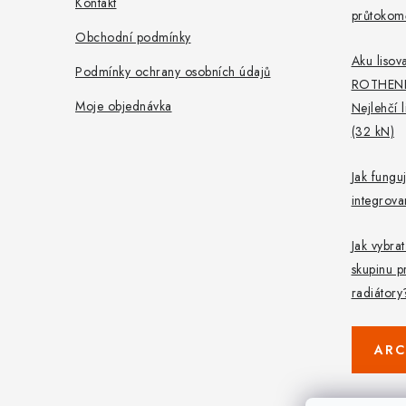
Kontakt
průtokomě
Obchodní podmínky
Aku lisova
Podmínky ochrany osobních údajů
ROTHEN
Moje objednávka
Nejlehčí 
(32 kN)
Jak fungu
integrov
Jak vybra
skupinu p
radiátory
ARC