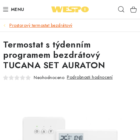
Přejít
Hleda
na
obsah
Prostorový termostat bezdrátový
ARMATURY PRO TOPENÍ A VODU
Termostat s týdenním
TOPENÍ A OHŘEV VODY
programem bezdrátový
TVAROVKY A TRUBKY
TUCANA SET AURATON
VODOINSTALACE
Podrobnosti hodnocení
Neohodnoceno
NÁŘADÍ
⭐ NEJLÉPE HODNOCENÉ
🏷️ VÝPRODEJ