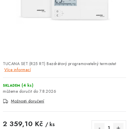
⚡ NOVINKA
🎁 ODMĚNY ZA BODY
🏆 WESPO BONUS
KONTAKT
TOPENÁŘSKÁ AKADEMIE
TUCANA SET (R25 RT) Bezdrátový programovatelný termostat
Více informací
OBCHODNÍ PODMÍNKY
(4 ks)
SKLADEM
O NÁS
7.8.2026
Možnosti doručení
🚚 STAV OBJEDNÁVKY
DOPRAVA A PLATBA
2 359,10 Kč
/ ks