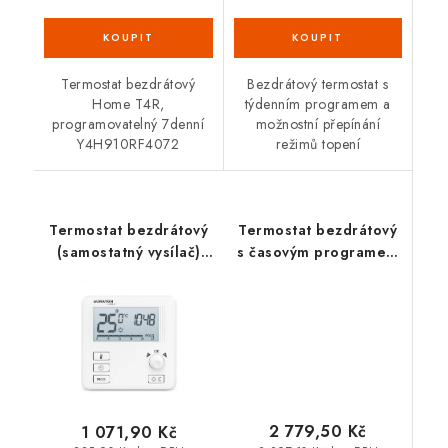
Termostat bezdrátový
Bezdrátový termostat s
Home T4R,
týdenním programem a
programovatelný 7denní
možnostní přepínání
Y4H910RF4072
režimů topení
Termostat bezdrátový
Termostat bezdrátový
(samostatný vysílač)
s časovým programem
LIBRA R (3021 R)
- RDE100.1RFS
2 779,50 Kč
1 071,90 Kč