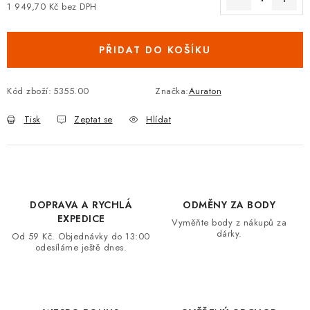
1 949,70 Kč bez DPH
VRÁCENÍ ZBOŽÍ A REKLAMACE
Měrná cena:
PŘIDAT DO KOŠÍKU
MOJE OBJEDNÁVKA
ZNAČKY
Kód zboží:
5355.00
Značka:
Auraton
Tisk
Zeptat se
Hlídat
Hodnocení obchodu
🚚 Stav objednávky
Doprava a platba
Kontakt
Obchodní podmínky
Podmínky ochrany osobních údajů
Moje objednávka
DOPRAVA A RYCHLÁ
ODMĚNY ZA BODY
EXPEDICE
Vyměňte body z nákupů za
dárky.
Od 59 Kč. Objednávky do 13:00
odesíláme ještě dnes.