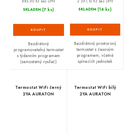
2 297,10 Kč bez DPH
885,90 Kč bez DPH
(14 ks)
(7 ks)
SKLADEM
SKLADEM
Bezdrátový prostorový
Bezdrátový
termostat s časovým
programovatelný termostat
programem, včetně
s týdenním programem
spínacích jednotek
(samostatný vysílač)
Termostat WiFi černý
Termostat WiFi bílý
2YA AURATON
2YA AURATON