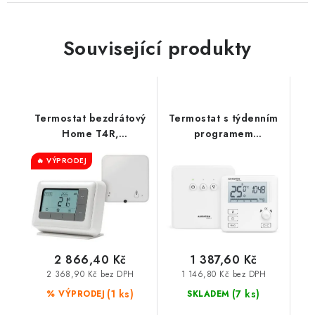
Související produkty
Termostat bezdrátový
Termostat s týdenním
Home T4R,
programem
programovatelný
bezdrátový DRACO
🔥 VÝPRODEJ
7denní
SET AURATON
2 866,40 Kč
1 387,60 Kč
2 368,90 Kč bez DPH
1 146,80 Kč bez DPH
(1 ks)
(7 ks)
% VÝPRODEJ
SKLADEM