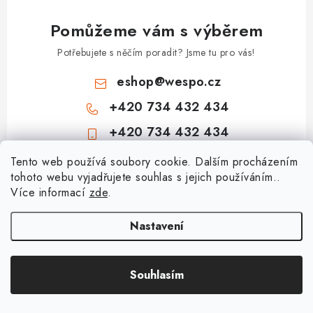
Pomůžeme vám s výběrem
Potřebujete s něčím poradit? Jsme tu pro vás!
eshop
@
wespo.cz
+420 734 432 434
+420 734 432 434
Z
Tento web používá soubory cookie. Dalším procházením
tohoto webu vyjadřujete souhlas s jejich používáním..
á
Více informací
zde
.
Informace pro vás
p
a
Hodnocení obchodu
Nastavení
Topenářská akademie
t
🚚 Stav objednávky
í
Nezámrzný venkovní ventil Kemper Frosti-Plus: Jak funguje a jak na
Souhlasím
Copyright 2026
obchod.wespo.cz
. Všechna práva vyhrazena.
Doprava a platba
montáž?
Vytvořil Shoptet
Kontakt
Nerezové rozdělovače pro podlahové vytápění s uzavíracími ventily