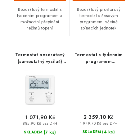
Bezdrátový termostat s
Bezdrátový prostorový
týdenním programem a
termostat s časovým
možnostní přepínání
programem, včetně
režimů topení
spínacích jednotek
Termostat bezdrátový
Termostat s týdenním
(samostatný vysílač)
programem
LIBRA R (3021 R)
bezdrátový TUCANA
SET AURATON
2 359,10 Kč
1 071,90 Kč
1 949,70 Kč bez DPH
885,90 Kč bez DPH
(4 ks)
(7 ks)
SKLADEM
SKLADEM