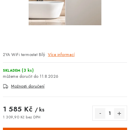
⚡ NOVINKA
🎁 ODMĚNY ZA BODY
🏆 WESPO BONUS
KONTAKT
2YA WiFi termostat Bílý
Více informací
TOPENÁŘSKÁ AKADEMIE
(3 ks)
SKLADEM
OBCHODNÍ PODMÍNKY
11.8.2026
Možnosti doručení
O NÁS
🚚 STAV OBJEDNÁVKY
1 585 Kč
/ ks
1 309,90 Kč bez DPH
DOPRAVA A PLATBA
Měrná cena: