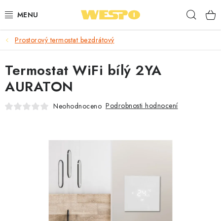
Přejít
Hleda
na
obsah
Prostorový termostat bezdrátový
ARMATURY PRO TOPENÍ A VODU
Termostat WiFi bílý 2YA
TOPENÍ A OHŘEV VODY
AURATON
TVAROVKY A TRUBKY
Podrobnosti hodnocení
Neohodnoceno
VODOINSTALACE
NÁŘADÍ
⭐ NEJLÉPE HODNOCENÉ
🏷️ VÝPRODEJ