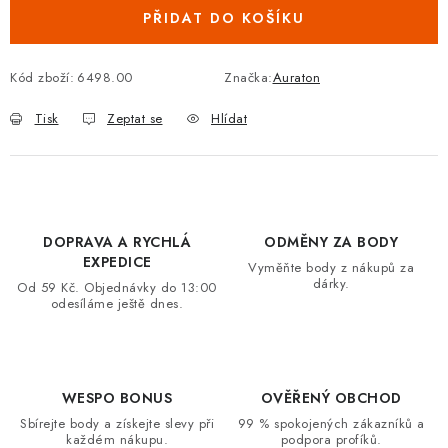
PŘIDAT DO KOŠÍKU
VRÁCENÍ ZBOŽÍ A REKLAMACE
MOJE OBJEDNÁVKA
Kód zboží:
6498.00
Značka:
Auraton
Tisk
Zeptat se
Hlídat
ZNAČKY
Hodnocení obchodu
🚚 Stav objednávky
Doprava a platba
Kontakt
Obchodní podmínky
DOPRAVA A RYCHLÁ
ODMĚNY ZA BODY
Podmínky ochrany osobních údajů
Moje objednávka
EXPEDICE
Vyměňte body z nákupů za
dárky.
Od 59 Kč. Objednávky do 13:00
odesíláme ještě dnes.
WESPO BONUS
OVĚŘENÝ OBCHOD
Sbírejte body a získejte slevy při
99 % spokojených zákazníků a
každém nákupu.
podpora profíků.