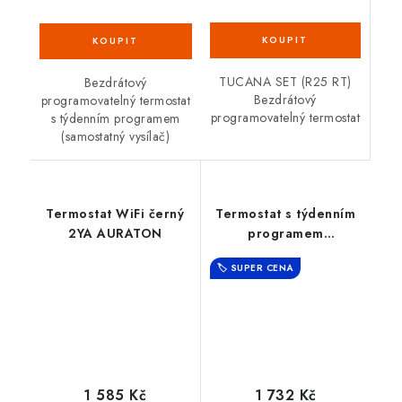
TUCANA SET (R25 RT)
Bezdrátový
Bezdrátový
programovatelný termostat
programovatelný termostat
s týdenním programem
(samostatný vysílač)
Termostat WiFi černý
Termostat s týdenním
2YA AURATON
programem
bezdrátový FENIX SET
🏷️ SUPER CENA
AURATON
1 585 Kč
1 732 Kč