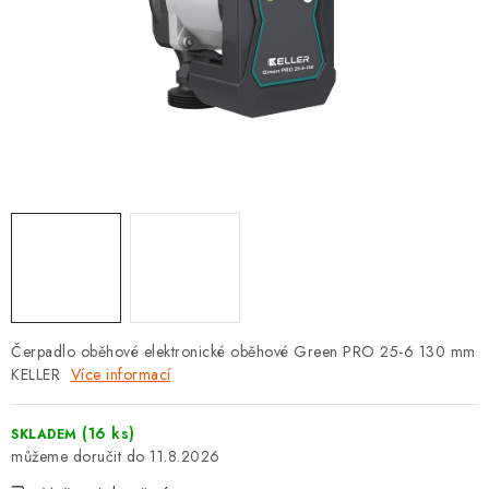
⚡ NOVINKA
🎁 ODMĚNY ZA BODY
🏆 WESPO BONUS
KONTAKT
TOPENÁŘSKÁ AKADEMIE
OBCHODNÍ PODMÍNKY
O NÁS
Čerpadlo oběhové elektronické oběhové Green PRO 25-6 130 mm
KELLER
Více informací
🚚 STAV OBJEDNÁVKY
(16 ks)
SKLADEM
DOPRAVA A PLATBA
11.8.2026