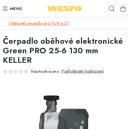
Přejít
Hleda
na
obsah
Oběhové čerpadlo pro TUV a ÚT
ARMATURY PRO TOPENÍ A VODU
Čerpadlo oběhové elektronické
TOPENÍ A OHŘEV VODY
Green PRO 25-6 130 mm
TVAROVKY A TRUBKY
KELLER
VODOINSTALACE
Podrobnosti hodnocení
Neohodnoceno
NÁŘADÍ
⭐ NEJLÉPE HODNOCENÉ
🏷️ VÝPRODEJ