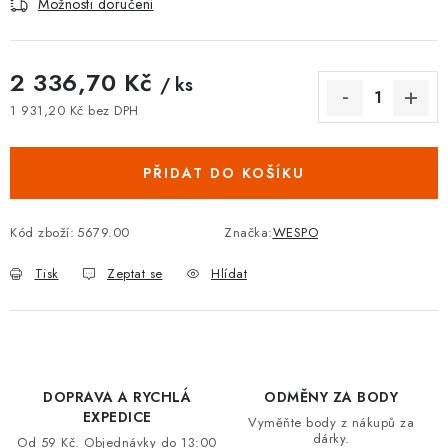
Možnosti doručení
VRÁCENÍ ZBOŽÍ A REKLAMACE
MOJE OBJEDNÁVKA
2 336,70 Kč
/ ks
1 931,20 Kč bez DPH
ZNAČKY
Měrná cena:
PŘIDAT DO KOŠÍKU
Hodnocení obchodu
🚚 Stav objednávky
Doprava a platba
Kontakt
Obchodní podmínky
Kód zboží:
5679.00
Značka:
WESPO
Podmínky ochrany osobních údajů
Moje objednávka
Tisk
Zeptat se
Hlídat
DOPRAVA A RYCHLÁ
ODMĚNY ZA BODY
EXPEDICE
Vyměňte body z nákupů za
dárky.
Od 59 Kč. Objednávky do 13:00