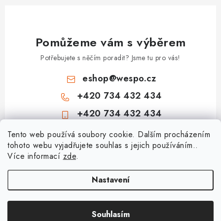
Pomůžeme vám s výběrem
Potřebujete s něčím poradit? Jsme tu pro vás!
eshop
@
wespo.cz
+420 734 432 434
+420 734 432 434
Z
Tento web používá soubory cookie. Dalším procházením
tohoto webu vyjadřujete souhlas s jejich používáním..
á
Více informací
zde
.
Informace pro vás
p
a
Hodnocení obchodu
Nastavení
Topenářská akademie
t
🚚 Stav objednávky
í
Nezámrzný venkovní ventil Kemper Frosti-Plus: Jak funguje a jak na
Souhlasím
Copyright 2026
obchod.wespo.cz
. Všechna práva vyhrazena.
Doprava a platba
montáž?