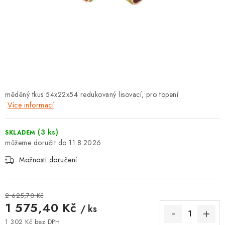
⚡ NOVINKA
🎁 ODMĚNY ZA BODY
🏆 WESPO BONUS
KONTAKT
měděný tkus 54x22x54 redukovaný lisovací, pro topení
Více informací
TOPENÁŘSKÁ AKADEMIE
OBCHODNÍ PODMÍNKY
(3 ks)
SKLADEM
11.8.2026
O NÁS
Možnosti doručení
🚚 STAV OBJEDNÁVKY
2 625,70 Kč
1 575,40 Kč
/ ks
DOPRAVA A PLATBA
1 302 Kč bez DPH