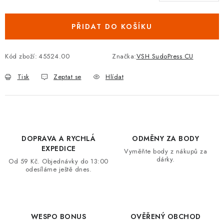
Měrná cena:
VRÁCENÍ ZBOŽÍ A REKLAMACE
PŘIDAT DO KOŠÍKU
MOJE OBJEDNÁVKA
Kód zboží:
45524.00
Značka:
VSH SudoPress CU
ZNAČKY
Tisk
Zeptat se
Hlídat
Hodnocení obchodu
🚚 Stav objednávky
Doprava a platba
Kontakt
Obchodní podmínky
Podmínky ochrany osobních údajů
Moje objednávka
DOPRAVA A RYCHLÁ
ODMĚNY ZA BODY
EXPEDICE
Vyměňte body z nákupů za
dárky.
Od 59 Kč. Objednávky do 13:00
odesíláme ještě dnes.
WESPO BONUS
OVĚŘENÝ OBCHOD