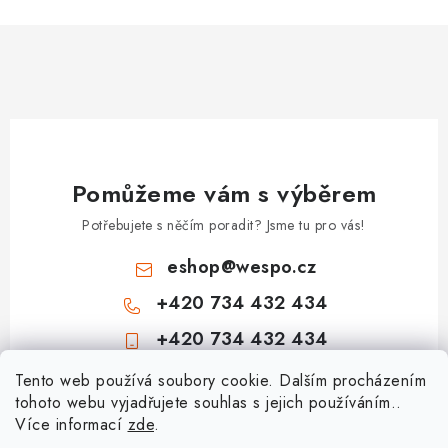
Pomůžeme vám s výběrem
Potřebujete s něčím poradit? Jsme tu pro vás!
eshop
@
wespo.cz
+420 734 432 434
+420 734 432 434
Z
Tento web používá soubory cookie. Dalším procházením
tohoto webu vyjadřujete souhlas s jejich používáním..
á
Více informací
zde
.
Informace pro vás
p