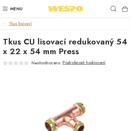
Přejít
Hleda
na
obsah
Tkus lisovací
ARMATURY PRO TOPENÍ A VODU
Tkus CU lisovací redukovaný 54
TOPENÍ A OHŘEV VODY
x 22 x 54 mm Press
TVAROVKY A TRUBKY
Podrobnosti hodnocení
Neohodnoceno
VODOINSTALACE
NÁŘADÍ
⭐ NEJLÉPE HODNOCENÉ
🏷️ VÝPRODEJ