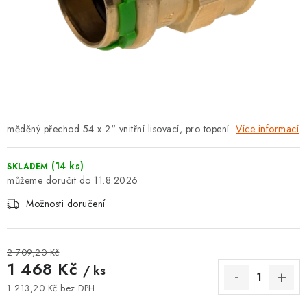
⚡ NOVINKA
🎁 ODMĚNY ZA BODY
🏆 WESPO BONUS
KONTAKT
měděný přechod 54 x 2“ vnitřní lisovací, pro topení
Více informací
TOPENÁŘSKÁ AKADEMIE
(14 ks)
SKLADEM
OBCHODNÍ PODMÍNKY
11.8.2026
Možnosti doručení
O NÁS
🚚 STAV OBJEDNÁVKY
2 709,20 Kč
1 468 Kč
/ ks
DOPRAVA A PLATBA
1 213,20 Kč bez DPH
Měrná cena: