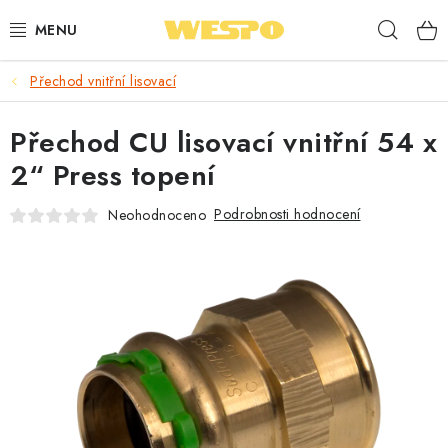
Přejít
Hleda
na
obsah
Přechod vnitřní lisovací
ARMATURY PRO TOPENÍ A VODU
Přechod CU lisovací vnitřní 54 x
TOPENÍ A OHŘEV VODY
2“ Press topení
TVAROVKY A TRUBKY
Podrobnosti hodnocení
Neohodnoceno
VODOINSTALACE
NÁŘADÍ
⭐ NEJLÉPE HODNOCENÉ
🏷️ VÝPRODEJ