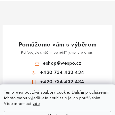
Pomůžeme vám s výběrem
Potřebujete s něčím poradit? Jsme tu pro vás!
eshop
@
wespo.cz
+420 734 432 434
+420 734 432 434
Z
Tento web používá soubory cookie. Dalším procházením
tohoto webu vyjadřujete souhlas s jejich používáním..
á
Více informací
zde
.
Informace pro vás
p