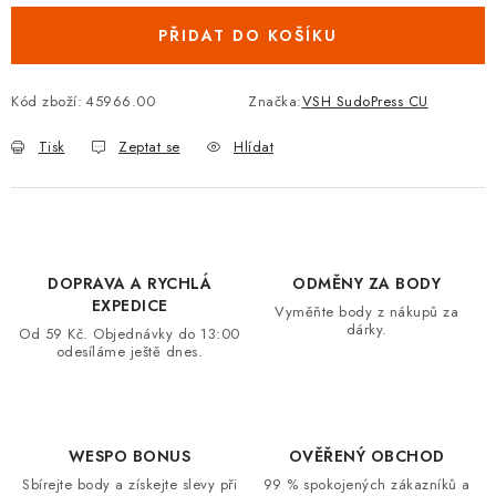
VRÁCENÍ ZBOŽÍ A REKLAMACE
PŘIDAT DO KOŠÍKU
MOJE OBJEDNÁVKA
Kód zboží:
45966.00
Značka:
VSH SudoPress CU
ZNAČKY
Tisk
Zeptat se
Hlídat
Hodnocení obchodu
🚚 Stav objednávky
Doprava a platba
Kontakt
Obchodní podmínky
Podmínky ochrany osobních údajů
Moje objednávka
DOPRAVA A RYCHLÁ
ODMĚNY ZA BODY
EXPEDICE
Vyměňte body z nákupů za
dárky.
Od 59 Kč. Objednávky do 13:00
odesíláme ještě dnes.
WESPO BONUS
OVĚŘENÝ OBCHOD
Sbírejte body a získejte slevy při
99 % spokojených zákazníků a