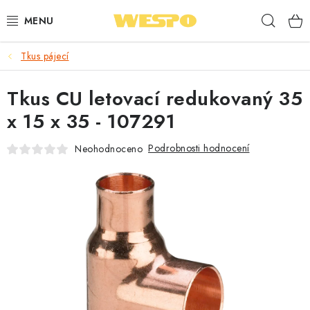
Přejít
Hleda
na
obsah
Tkus pájecí
ARMATURY PRO TOPENÍ A VODU
Tkus CU letovací redukovaný 35
TOPENÍ A OHŘEV VODY
x 15 x 35 - 107291
TVAROVKY A TRUBKY
Podrobnosti hodnocení
Neohodnoceno
VODOINSTALACE
NÁŘADÍ
⭐ NEJLÉPE HODNOCENÉ
🏷️ VÝPRODEJ