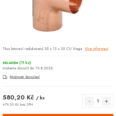
⚡ NOVINKA
🎁 ODMĚNY ZA BODY
🏆 WESPO BONUS
KONTAKT
Tkus letovací redukovaný 35 x 15 x 35 CU Viega
Více informací
TOPENÁŘSKÁ AKADEMIE
(11 ks)
SKLADEM
OBCHODNÍ PODMÍNKY
10.8.2026
Možnosti doručení
O NÁS
🚚 STAV OBJEDNÁVKY
580,20 Kč
/ ks
479,50 Kč bez DPH
DOPRAVA A PLATBA
Měrná cena: