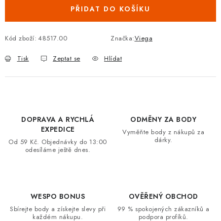
PŘIDAT DO KOŠÍKU
VRÁCENÍ ZBOŽÍ A REKLAMACE
MOJE OBJEDNÁVKA
Kód zboží:
48517.00
Značka:
Viega
Tisk
Zeptat se
Hlídat
ZNAČKY
Hodnocení obchodu
🚚 Stav objednávky
Doprava a platba
Kontakt
Obchodní podmínky
DOPRAVA A RYCHLÁ
ODMĚNY ZA BODY
Podmínky ochrany osobních údajů
Moje objednávka
EXPEDICE
Vyměňte body z nákupů za
dárky.
Od 59 Kč. Objednávky do 13:00
odesíláme ještě dnes.
WESPO BONUS
OVĚŘENÝ OBCHOD
Sbírejte body a získejte slevy při
99 % spokojených zákazníků a
každém nákupu.
podpora profíků.