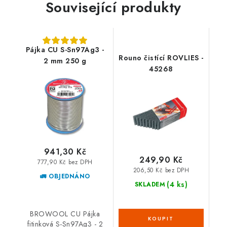
Související produkty
Pájka CU S-Sn97Ag3 -
Rouno čistící ROVLIES -
2 mm 250 g
45268
941,30 Kč
249,90 Kč
777,90 Kč bez DPH
206,50 Kč bez DPH
🚛 OBJEDNÁNO
(4 ks)
SKLADEM
BROWOOL CU Pájka
fitinková S-Sn97Ag3 - 2