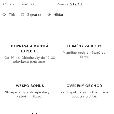
Kód zboží:
8466.00
Značka:
IVAR CS
VRÁCENÍ ZBOŽÍ A REKLAMACE
Tisk
Zeptat se
Hlídat
MOJE OBJEDNÁVKA
ZNAČKY
DOPRAVA A RYCHLÁ
ODMĚNY ZA BODY
Hodnocení obchodu
🚚 Stav objednávky
Doprava a platba
EXPEDICE
Vyměňte body z nákupů za
Kontakt
Obchodní podmínky
dárky.
Od 59 Kč. Objednávky do 13:00
odesíláme ještě dnes.
Podmínky ochrany osobních údajů
Moje objednávka
WESPO BONUS
OVĚŘENÝ OBCHOD
Sbírejte body a získejte slevy při
99 % spokojených zákazníků a
každém nákupu.
podpora profíků.