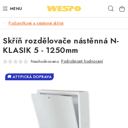
Přejít
Hleda
na
obsah
Podomítkové a nástěnné skříně
ARMATURY PRO TOPENÍ A VODU
Skříň rozdělovače nástěnná N-
TOPENÍ A OHŘEV VODY
KLASIK 5 - 1250mm
TVAROVKY A TRUBKY
Podrobnosti hodnocení
Neohodnoceno
VODOINSTALACE
🚚 ATYPICKÁ DOPRAVA
NÁŘADÍ
⭐ NEJLÉPE HODNOCENÉ
🏷️ VÝPRODEJ