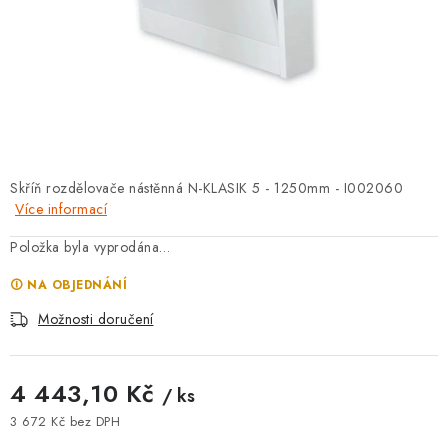
⚡ NOVINKA
🎁 ODMĚNY ZA BODY
🏆 WESPO BONUS
KONTAKT
Skříň rozdělovače nástěnná N-KLASIK 5 - 1250mm - I002060
Více informací
TOPENÁŘSKÁ AKADEMIE
Položka byla vyprodána…
OBCHODNÍ PODMÍNKY
🛈 NA OBJEDNÁNÍ
O NÁS
Možnosti doručení
🚚 STAV OBJEDNÁVKY
4 443,10 Kč
/ ks
DOPRAVA A PLATBA
3 672 Kč bez DPH
Měrná cena: