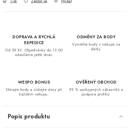
Tisk
Zeptat se
Hlídat
VRÁCENÍ ZBOŽÍ A REKLAMACE
MOJE OBJEDNÁVKA
ZNAČKY
DOPRAVA A RYCHLÁ
ODMĚNY ZA BODY
EXPEDICE
Vyměňte body z nákupů za
dárky.
Od 59 Kč. Objednávky do 13:00
Hodnocení obchodu
🚚 Stav objednávky
Doprava a platba
odesíláme ještě dnes.
Kontakt
Obchodní podmínky
Podmínky ochrany osobních údajů
Moje objednávka
WESPO BONUS
OVĚŘENÝ OBCHOD
Sbírejte body a získejte slevy při
99 % spokojených zákazníků a
každém nákupu.
podpora profíků.
Popis produktu