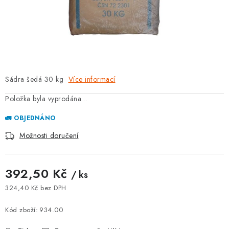
⚡ NOVINKA
🎁 ODMĚNY ZA BODY
🏆 WESPO BONUS
Sádra šedá 30 kg
Více informací
KONTAKT
Položka byla vyprodána…
TOPENÁŘSKÁ AKADEMIE
🚛 OBJEDNÁNO
OBCHODNÍ PODMÍNKY
Možnosti doručení
O NÁS
392,50 Kč
/ ks
🚚 STAV OBJEDNÁVKY
324,40 Kč bez DPH
Měrná cena:
Kód zboží:
934.00
DOPRAVA A PLATBA