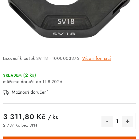
⚡ NOVINKA
🎁 ODMĚNY ZA BODY
🏆 WESPO BONUS
KONTAKT
Lisovací kroužek SV 18 - 1000003876
Více informací
TOPENÁŘSKÁ AKADEMIE
(2 ks)
SKLADEM
OBCHODNÍ PODMÍNKY
11.8.2026
Možnosti doručení
O NÁS
🚚 STAV OBJEDNÁVKY
3 311,80 Kč
/ ks
2 737 Kč bez DPH
DOPRAVA A PLATBA
Měrná cena: