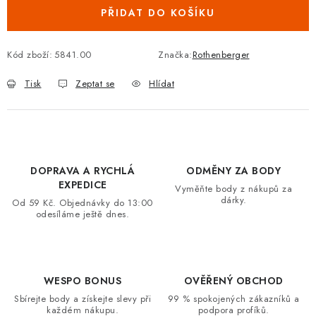
PŘIDAT DO KOŠÍKU
VRÁCENÍ ZBOŽÍ A REKLAMACE
MOJE OBJEDNÁVKA
Kód zboží:
5841.00
Značka:
Rothenberger
Tisk
Zeptat se
Hlídat
ZNAČKY
Hodnocení obchodu
🚚 Stav objednávky
Doprava a platba
Kontakt
Obchodní podmínky
DOPRAVA A RYCHLÁ
ODMĚNY ZA BODY
Podmínky ochrany osobních údajů
Moje objednávka
EXPEDICE
Vyměňte body z nákupů za
dárky.
Od 59 Kč. Objednávky do 13:00
odesíláme ještě dnes.
WESPO BONUS
OVĚŘENÝ OBCHOD
Sbírejte body a získejte slevy při
99 % spokojených zákazníků a
každém nákupu.
podpora profíků.