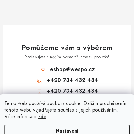
Pomůžeme vám s výběrem
Potřebujete s něčím poradit? Jsme tu pro vás!
eshop
@
wespo.cz
+420 734 432 434
+420 734 432 434
Z
Tento web používá soubory cookie. Dalším procházením
tohoto webu vyjadřujete souhlas s jejich používáním..
á
Více informací
zde
.
Informace pro vás
p
a
Hodnocení obchodu
Nastavení
Topenářská akademie