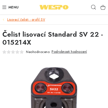
Přejít
Hleda
na
obsah
Lisovací čelisti - profil SV
ARMATURY PRO TOPENÍ A VODU
Čelist lisovací Standard SV 22 -
TOPENÍ A OHŘEV VODY
015214X
TVAROVKY A TRUBKY
Podrobnosti hodnocení
Neohodnoceno
VODOINSTALACE
NÁŘADÍ
⭐ NEJLÉPE HODNOCENÉ
🏷️ VÝPRODEJ