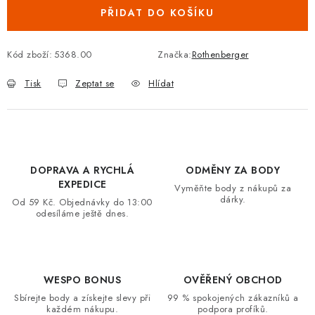
PŘIDAT DO KOŠÍKU
VRÁCENÍ ZBOŽÍ A REKLAMACE
MOJE OBJEDNÁVKA
Kód zboží:
5368.00
Značka:
Rothenberger
Tisk
Zeptat se
Hlídat
ZNAČKY
Hodnocení obchodu
🚚 Stav objednávky
Doprava a platba
Kontakt
Obchodní podmínky
DOPRAVA A RYCHLÁ
ODMĚNY ZA BODY
Podmínky ochrany osobních údajů
Moje objednávka
EXPEDICE
Vyměňte body z nákupů za
dárky.
Od 59 Kč. Objednávky do 13:00
odesíláme ještě dnes.
WESPO BONUS
OVĚŘENÝ OBCHOD
Sbírejte body a získejte slevy při
99 % spokojených zákazníků a
každém nákupu.
podpora profíků.