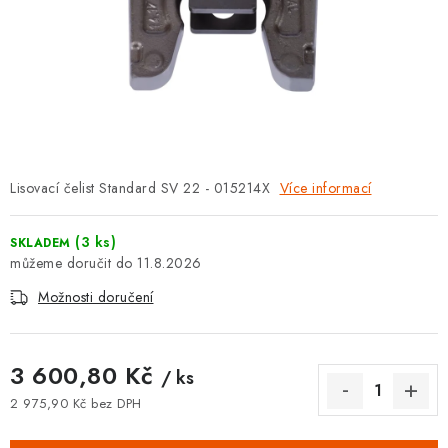
⚡ NOVINKA
🎁 ODMĚNY ZA BODY
🏆 WESPO BONUS
KONTAKT
Lisovací čelist Standard SV 22 - 015214X
Více informací
TOPENÁŘSKÁ AKADEMIE
(3 ks)
SKLADEM
OBCHODNÍ PODMÍNKY
11.8.2026
Možnosti doručení
O NÁS
🚚 STAV OBJEDNÁVKY
3 600,80 Kč
/ ks
2 975,90 Kč bez DPH
DOPRAVA A PLATBA
Měrná cena: