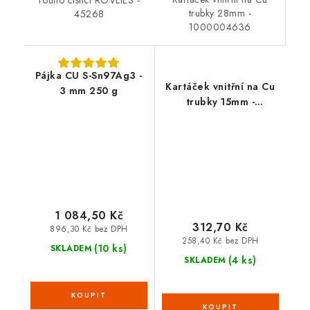
rouno čistící ROVLIES -
trubky 28mm -
45268
1000004636
Pájka CU S-Sn97Ag3 -
Kartáček vnitřní na Cu
3 mm 250 g
trubky 15mm -
1000004632
1 084,50 Kč
312,70 Kč
896,30 Kč bez DPH
258,40 Kč bez DPH
(10 ks)
SKLADEM
(4 ks)
SKLADEM