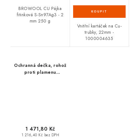
BROWOOL CU Pájka
fitinková S-Sn97Ag3 - 2
mm 250 g
Vnitřní kartáček na Cu-
trubky, 22mm -
1000004635
Ochranná dečka, rohož
proti plamenu
33x50cm 31050
1 471,80 Kč
1 216,40 Kč bez DPH