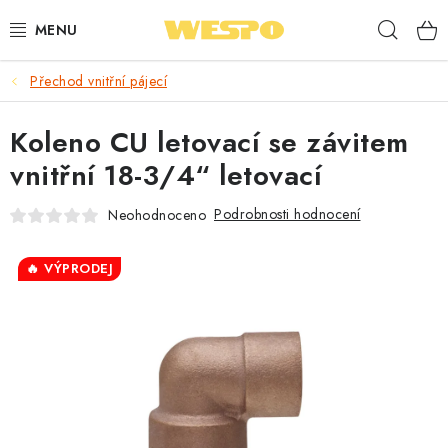
Přejít
Hleda
na
obsah
Přechod vnitřní pájecí
ARMATURY PRO TOPENÍ A VODU
Koleno CU letovací se závitem
TOPENÍ A OHŘEV VODY
vnitřní 18-3/4“ letovací
TVAROVKY A TRUBKY
Podrobnosti hodnocení
Neohodnoceno
VODOINSTALACE
🔥 VÝPRODEJ
NÁŘADÍ
⭐ NEJLÉPE HODNOCENÉ
🏷️ VÝPRODEJ