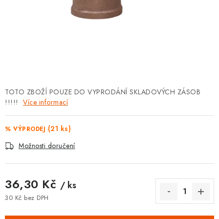
⚡ NOVINKA
🎁 ODMĚNY ZA BODY
🏆 WESPO BONUS
KONTAKT
TOTO ZBOŽÍ POUZE DO VYPRODÁNÍ SKLADOVÝCH ZÁSOB
!!!!!
TOPENÁŘSKÁ AKADEMIE
Více informací
OBCHODNÍ PODMÍNKY
(21 ks)
% VÝPRODEJ
Možnosti doručení
O NÁS
🚚 STAV OBJEDNÁVKY
36,30 Kč
/ ks
30 Kč bez DPH
DOPRAVA A PLATBA
Měrná cena: