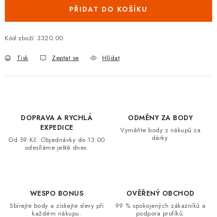
PŘIDAT DO KOŠÍKU
VRÁCENÍ ZBOŽÍ A REKLAMACE
MOJE OBJEDNÁVKA
Kód zboží:
3320.00
Tisk
Zeptat se
Hlídat
ZNAČKY
Hodnocení obchodu
🚚 Stav objednávky
Doprava a platba
Kontakt
Obchodní podmínky
DOPRAVA A RYCHLÁ
ODMĚNY ZA BODY
Podmínky ochrany osobních údajů
Moje objednávka
EXPEDICE
Vyměňte body z nákupů za
dárky.
Od 59 Kč. Objednávky do 13:00
odesíláme ještě dnes.
WESPO BONUS
OVĚŘENÝ OBCHOD
Sbírejte body a získejte slevy při
99 % spokojených zákazníků a
každém nákupu.
podpora profíků.