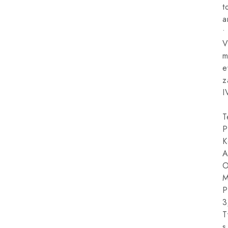
t
a
•
V
m
e
z
I
T
P
K
A
O
M
P
3
T
s