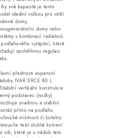
íky své kapacitě je tento
odel ideální volbou pro větší
odinné domy,
vougenerátoční domy nebo
ystémy s kombinací radiátorů
 podlahového vytápění, které
yžadují spolehlivou regulaci
laku.
lavní přednosti expanzní
ádoby IVAR.ERCE 80 L
 Stabilní vertikální konstrukce:
evný podstavec (nožky)
možňuje snadnou a stabilní
ontáž přímo na podlahu
echnické místnosti či kotelny.
emusíte řešit složité kotvení
o zdi, které je u nádob této