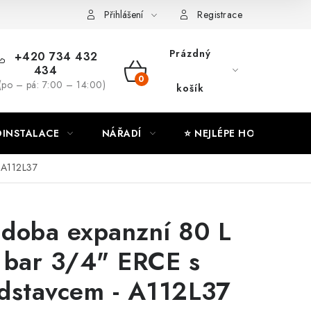
ny osobních údajů
Moje objednávka
Přihlášení
Registrace
Prázdný
+420 734 432
434
NÁKUPNÍ
(po – pá: 7:00 – 14:00)
košík
KOŠÍK
INSTALACE
NÁŘADÍ
⭐ NEJLÉPE HODNOCENÉ
 A112L37
doba expanzní 80 L
 bar 3/4" ERCE s
dstavcem - A112L37