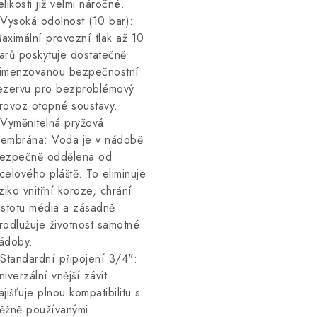
elikosti již velmi náročné.
 Vysoká odolnost (10 bar):
aximální provozní tlak až 10
arů poskytuje dostatečně
imenzovanou bezpečnostní
ezervu pro bezproblémový
rovoz otopné soustavy.
 Vyměnitelná pryžová
embrána: Voda je v nádobě
ezpečně oddělena od
celového pláště. To eliminuje
iziko vnitřní koroze, chrání
istotu média a zásadně
rodlužuje životnost samotné
ádoby.
 Standardní připojení 3/4":
niverzální vnější závit
ajišťuje plnou kompatibilitu s
ěžně používanými