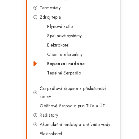
g
r
Termostaty
o
Zdroj tepla
a
r
Plynové kotle
n
i
Spalinové systémy
e
n
Elektrokotel
í
Chemie a kapaliny
Expanzní nádoba
p
Tepelné čerpadlo
a
Čerpadlová skupina a příslušenství
n
sestav
e
Oběhové čerpadlo pro TUV a ÚT
l
Radiátory
Akumulační nádoby a ohřívače vody
Elektrokotel