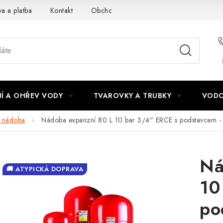
a a platba
Kontakt
Obchodní podmínky
Podmínky ochra
Í A OHŘEV VODY
TVAROVKY A TRUBKY
VODO
í nádoba
Nádoba expanzní 80 L 10 bar 3/4" ERCE s podstavcem -
Ná
🚚 ATYPICKÁ DOPRAVA
10
po