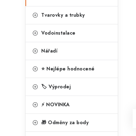
Tvarovky a trubky
Vodoinstalace
Nářadí
⭐ Nejlépe hodnocené
🏷️ Výprodej
⚡ NOVINKA
🎁 Odměny za body