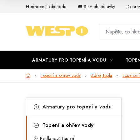
Přejít
Hodnocení obchodu
🚚 Stav objednávky
Doprav
na
obsah
ARMATURY PRO TOPENÍ A VODU
TOPEN
Domů
Topení a ohřev vody
Zdroj tepla
Expanzn
P
K
Přeskočit
Armatury pro topení a vodu
kategorie
a
o
t
s
Topení a ohřev vody
e
t
Podlahové topení