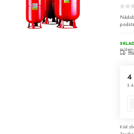
Nádob
podst
SKLA
Mo
4
3 4
Mě
Kód zbo