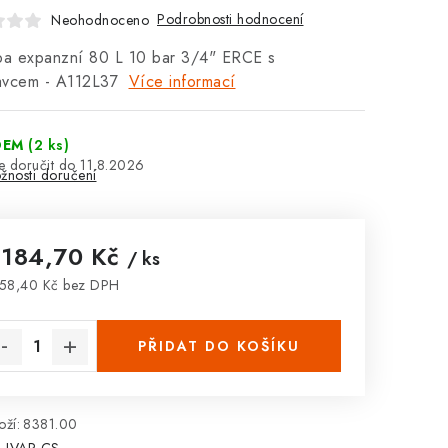
Podrobnosti hodnocení
Neohodnoceno
a expanzní 80 L 10 bar 3/4" ERCE s
avcem - A112L37
Více informací
DEM
(2 ks)
11.8.2026
žnosti doručení
 184,70 Kč
/ ks
58,40 Kč bez DPH
rná cena:
PŘIDAT DO KOŠÍKU
ží:
8381.00