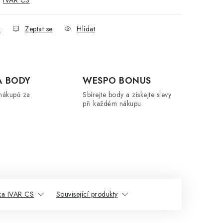
:
IVAR CS
k
Zeptat se
Hlídat
A BODY
WESPO BONUS
nákupů za
Sbírejte body a získejte slevy
při každém nákupu.
ka IVAR CS
Související produkty