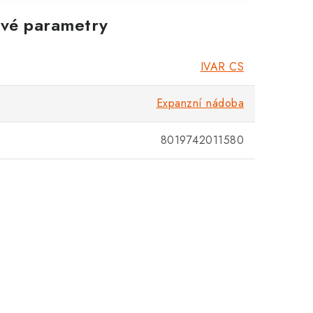
vé parametry
Zákaznická podpora
Stačí napsat, poradíme s čímkoli.
IVAR CS
Expanzní nádoba
8019742011580