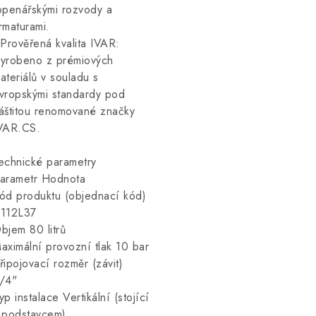
openářskými rozvody a
rmaturami.
 Prověřená kvalita IVAR:
yrobeno z prémiových
ateriálů v souladu s
vropskými standardy pod
áštitou renomované značky
VAR.CS.
echnické parametry
arametr Hodnota
ód produktu (objednací kód)
112L37
bjem 80 litrů
aximální provozní tlak 10 bar
řipojovací rozměr (závit)
/4"
yp instalace Vertikální (stojící
 podstavcem)