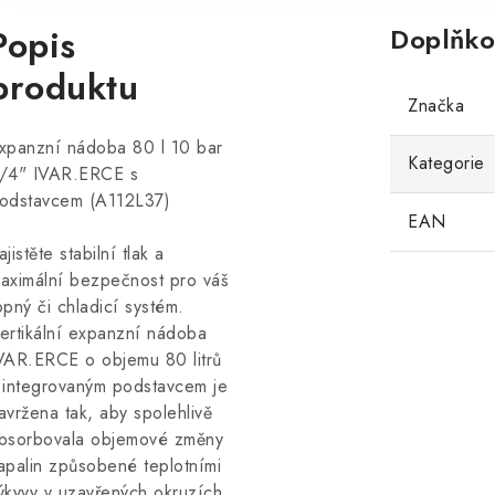
Popis
Doplňko
produktu
Značka
xpanzní nádoba 80 l 10 bar
Kategorie
/4" IVAR.ERCE s
odstavcem (A112L37)
EAN
ajistěte stabilní tlak a
aximální bezpečnost pro váš
opný či chladicí systém.
ertikální expanzní nádoba
VAR.ERCE o objemu 80 litrů
 integrovaným podstavcem je
avržena tak, aby spolehlivě
bsorbovala objemové změny
apalin způsobené teplotními
ýkyvy v uzavřených okruzích.