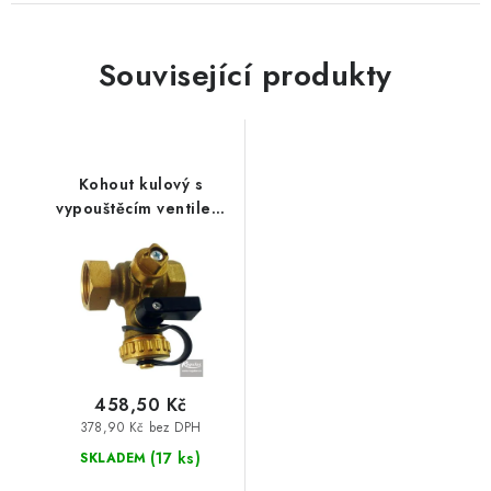
Související produkty
Kohout kulový s
vypouštěcím ventilem
3/4“ Fu x 3/4" FF -
17414
458,50 Kč
378,90 Kč bez DPH
(17 ks)
SKLADEM