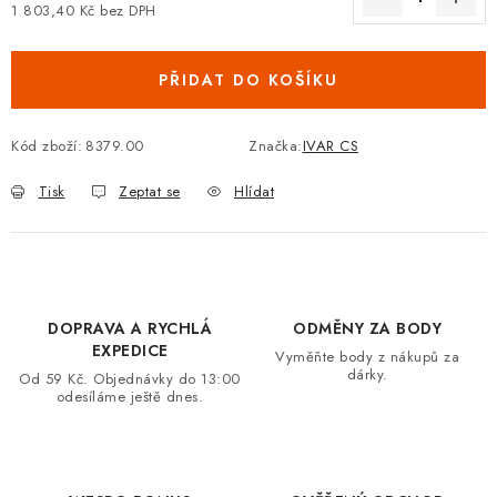
1 803,40 Kč bez DPH
VRÁCENÍ ZBOŽÍ A REKLAMACE
Měrná cena:
PŘIDAT DO KOŠÍKU
MOJE OBJEDNÁVKA
ZNAČKY
Kód zboží:
8379.00
Značka:
IVAR CS
Tisk
Zeptat se
Hlídat
Hodnocení obchodu
🚚 Stav objednávky
Doprava a platba
Kontakt
Obchodní podmínky
Podmínky ochrany osobních údajů
Moje objednávka
DOPRAVA A RYCHLÁ
ODMĚNY ZA BODY
EXPEDICE
Vyměňte body z nákupů za
dárky.
Od 59 Kč. Objednávky do 13:00
odesíláme ještě dnes.