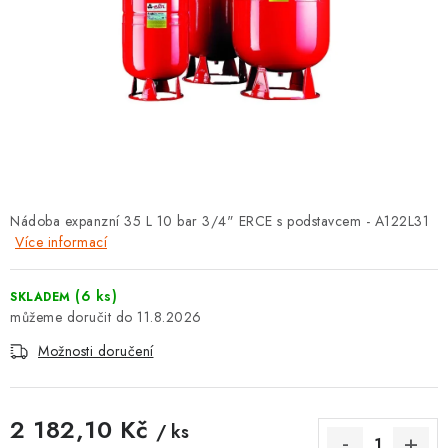
⚡ NOVINKA
🎁 ODMĚNY ZA BODY
🏆 WESPO BONUS
KONTAKT
TOPENÁŘSKÁ AKADEMIE
Nádoba expanzní 35 L 10 bar 3/4" ERCE s podstavcem - A122L31
Více informací
OBCHODNÍ PODMÍNKY
(6 ks)
SKLADEM
O NÁS
11.8.2026
Možnosti doručení
🚚 STAV OBJEDNÁVKY
DOPRAVA A PLATBA
2 182,10 Kč
/ ks