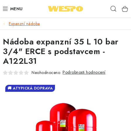
Přejít
Hleda
na
obsah
Expanzní nádoba
ARMATURY PRO TOPENÍ A VODU
Nádoba expanzní 35 L 10 bar
TOPENÍ A OHŘEV VODY
3/4" ERCE s podstavcem -
TVAROVKY A TRUBKY
A122L31
VODOINSTALACE
Podrobnosti hodnocení
Neohodnoceno
NÁŘADÍ
🚚 ATYPICKÁ DOPRAVA
⭐ NEJLÉPE HODNOCENÉ
🏷️ VÝPRODEJ