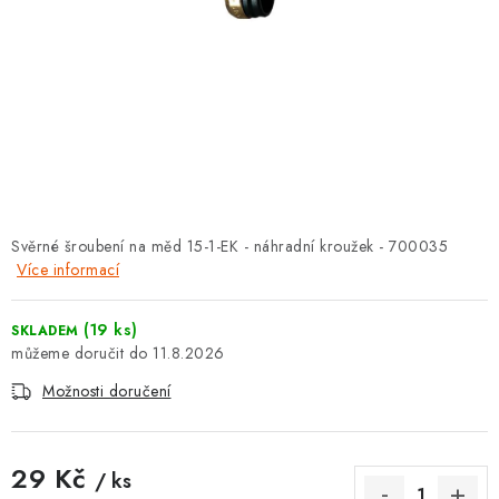
⚡ NOVINKA
🎁 ODMĚNY ZA BODY
🏆 WESPO BONUS
KONTAKT
TOPENÁŘSKÁ AKADEMIE
Svěrné šroubení na měd 15-1-EK - náhradní kroužek - 700035
Více informací
OBCHODNÍ PODMÍNKY
(19 ks)
SKLADEM
O NÁS
11.8.2026
Možnosti doručení
🚚 STAV OBJEDNÁVKY
DOPRAVA A PLATBA
29 Kč
/ ks