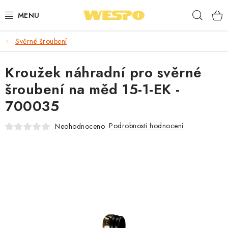
Přejít
Hleda
na
obsah
Svěrné šroubení
ARMATURY PRO TOPENÍ A VODU
Kroužek náhradní pro svěrné
TOPENÍ A OHŘEV VODY
šroubení na měd 15-1-EK -
TVAROVKY A TRUBKY
700035
VODOINSTALACE
Podrobnosti hodnocení
Neohodnoceno
NÁŘADÍ
⭐ NEJLÉPE HODNOCENÉ
🏷️ VÝPRODEJ