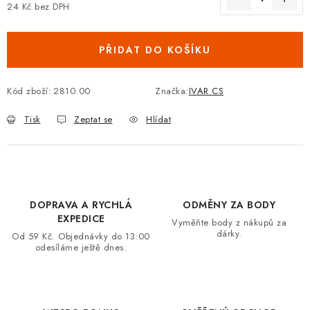
24 Kč bez DPH
VRÁCENÍ ZBOŽÍ A REKLAMACE
Měrná cena:
PŘIDAT DO KOŠÍKU
MOJE OBJEDNÁVKA
ZNAČKY
Kód zboží:
2810.00
Značka:
IVAR CS
Tisk
Zeptat se
Hlídat
Hodnocení obchodu
🚚 Stav objednávky
Doprava a platba
Kontakt
Obchodní podmínky
Podmínky ochrany osobních údajů
Moje objednávka
DOPRAVA A RYCHLÁ
ODMĚNY ZA BODY
EXPEDICE
Vyměňte body z nákupů za
dárky.
Od 59 Kč. Objednávky do 13:00
odesíláme ještě dnes.