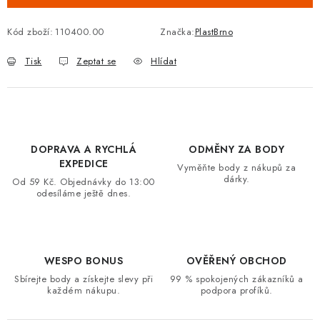
VRÁCENÍ ZBOŽÍ A REKLAMACE
Kód zboží:
110400.00
Značka:
PlastBrno
MOJE OBJEDNÁVKA
Tisk
Zeptat se
Hlídat
ZNAČKY
Hodnocení obchodu
🚚 Stav objednávky
Doprava a platba
DOPRAVA A RYCHLÁ
ODMĚNY ZA BODY
Kontakt
Obchodní podmínky
EXPEDICE
Vyměňte body z nákupů za
Podmínky ochrany osobních údajů
Moje objednávka
dárky.
Od 59 Kč. Objednávky do 13:00
odesíláme ještě dnes.
WESPO BONUS
OVĚŘENÝ OBCHOD
Sbírejte body a získejte slevy při
99 % spokojených zákazníků a
každém nákupu.
podpora profíků.