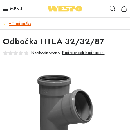
Přejít
Hleda
na
obsah
HT odbočka
ARMATURY PRO TOPENÍ A VODU
Odbočka HTEA 32/32/87
TOPENÍ A OHŘEV VODY
Podrobnosti hodnocení
Neohodnoceno
TVAROVKY A TRUBKY
VODOINSTALACE
NÁŘADÍ
⭐ NEJLÉPE HODNOCENÉ
🏷️ VÝPRODEJ