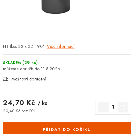
⚡ NOVINKA
🎁 ODMĚNY ZA BODY
🏆 WESPO BONUS
HT tkus 32 x 32 - 90°
Více informací
KONTAKT
TOPENÁŘSKÁ AKADEMIE
(29 ks)
SKLADEM
11.8.2026
OBCHODNÍ PODMÍNKY
Možnosti doručení
O NÁS
24,70 Kč
/ ks
🚚 STAV OBJEDNÁVKY
20,40 Kč bez DPH
Měrná cena:
DOPRAVA A PLATBA
PŘIDAT DO KOŠÍKU