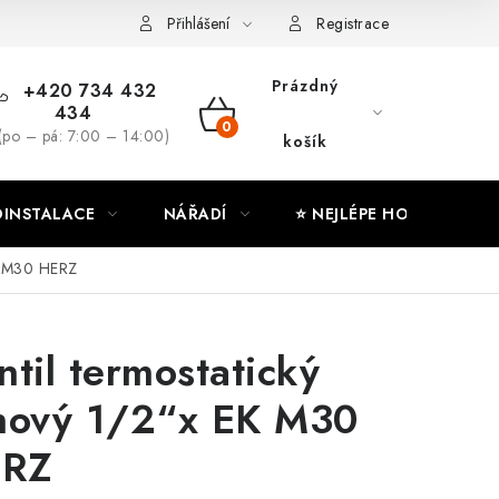
ny osobních údajů
Moje objednávka
Přihlášení
Registrace
Prázdný
+420 734 432
434
NÁKUPNÍ
(po – pá: 7:00 – 14:00)
košík
KOŠÍK
INSTALACE
NÁŘADÍ
⭐ NEJLÉPE HODNOCENÉ
EK M30 HERZ
ntil termostatický
hový 1/2“x EK M30
RZ