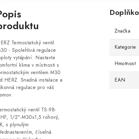
Popis
Doplňko
produktu
Značka
ERZ Termostatický ventil
Kategorie
30 - Spolehlivá regulace
eploty vytápění. Nastavte
Hmotnost
omfortní klima v místnosti s
ermostatickým ventilem M30
d HERZ. Snadná instalace a
EAN
ýkonná regulace pro váš
omov.
ermostatický ventil TS-98-
HF, 1/2"-M30x1,5 rohový,
K, s plynulým
řednastavením, číselná