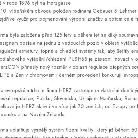
iž v roce 1896 byl na Herzgasse
 10. vídeňském obvodu položen rodinami Gebauer & Lehrner z
ejdříve využit pro pojmenování výrobní značky a potom celé fi
irma byla založena před 125 lety a během let se díky soustavn
esignem dostala na jednu z vedoucích pozic v oblasti vytápěc
egulační armatury, topné a chladící systémy tak, aby šetřily en
odlahového vytápění/chlazení PUSH65 je zásadní inovací v obla
erzCON přinesly nový rozměr v oblasti regulace otopných so
LITE a Zen v chromovém i černém provedení konkurují evropský
a evropském trhu je firma HERZ zastoupena vlastními dceřiný
eské republice, Polsku, Slovensku, Ukrajině, Maďarsku, Rumuns
elkově je HERZ aktivní ve více jak 70 zemích, od Evropy po B
aponsku a na Novém Zélandu.
irma uplatňuje vyspělý systém řízení kvality, který již během 6
a všechny výrobky. Pro všechny výrobky zahrnuté v záručních p