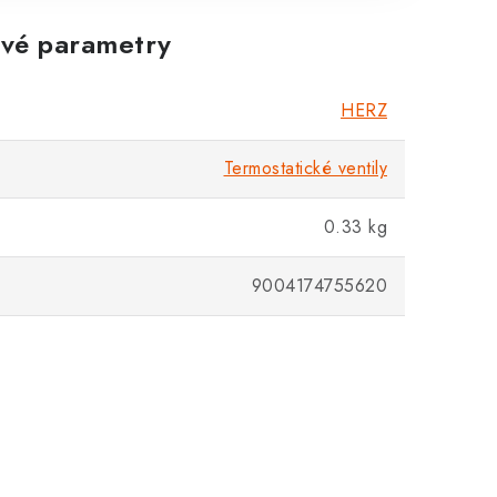
vé parametry
Zákaznická podpora
Stačí napsat, poradíme s čímkoli.
HERZ
Termostatické ventily
0.33 kg
9004174755620