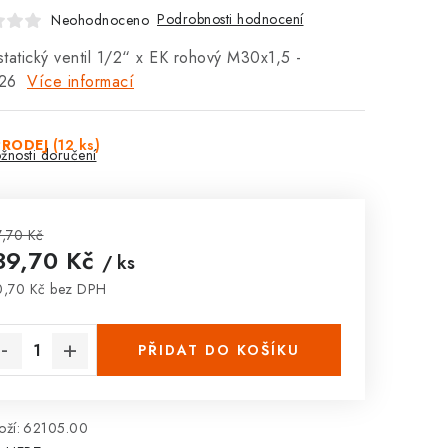
Podrobnosti hodnocení
Neohodnoceno
tatický ventil 1/2“ x EK rohový M30x1,5 -
426
Více informací
PRODEJ
(12 ks)
žnosti doručení
,70 Kč
39,70 Kč
/ ks
,70 Kč bez DPH
rná cena:
PŘIDAT DO KOŠÍKU
ží:
62105.00