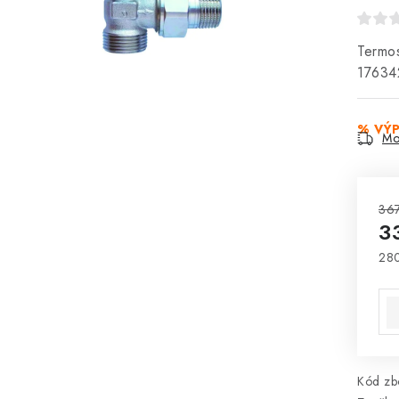
Termos
1763
% VÝ
Mo
367
3
280
Mě
Kód zbo