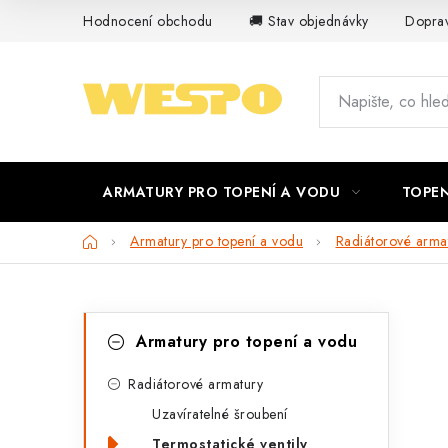
Přejít
Hodnocení obchodu
🚚 Stav objednávky
Doprav
na
obsah
ARMATURY PRO TOPENÍ A VODU
TOPEN
Domů
Armatury pro topení a vodu
Radiátorové arma
P
K
Přeskočit
Armatury pro topení a vodu
kategorie
a
o
t
Radiátorové armatury
s
Uzavíratelné šroubení
e
t
Termostatické ventily