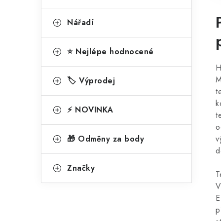
Nářadí
⭐ Nejlépe hodnocené
H
M
🏷️ Výprodej
t
k
⚡ NOVINKA
t
o
🎁 Odměny za body
v
d
Značky
T
V
E
p