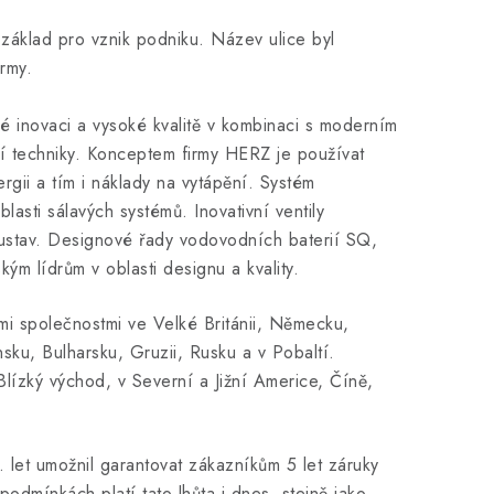
áklad pro vznik podniku. Název ulice byl
rmy.
é inovaci a vysoké kvalitě v kombinaci s moderním
í techniky. Konceptem firmy HERZ je používat
ergii a tím i náklady na vytápění. Systém
sti sálavých systémů. Inovativní ventily
ustav. Designové řady vodovodních baterií SQ,
m lídrům v oblasti designu a kvality.
mi společnostmi ve Velké Británii, Německu,
ku, Bulharsku, Gruzii, Rusku a v Pobaltí.
lízký východ, v Severní a Jižní Americe, Číně,
0. let umožnil garantovat zákazníkům 5 let záruky
odmínkách platí tato lhůta i dnes, stejně jako