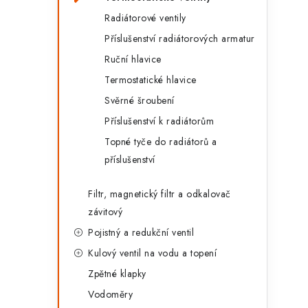
g
r
Radiátorové ventily
o
Příslušenství radiátorových armatur
a
r
Ruční hlavice
n
i
Termostatické hlavice
e
n
Svěrné šroubení
í
Příslušenství k radiátorům
Topné tyče do radiátorů a
p
příslušenství
a
Filtr, magnetický filtr a odkalovač
n
závitový
e
Pojistný a redukční ventil
l
Kulový ventil na vodu a topení
Zpětné klapky
Vodoměry