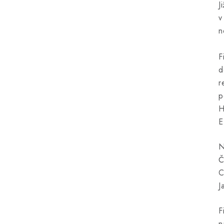
J
v
n
F
d
r
p
H
E
N
Č
C
J
F
n