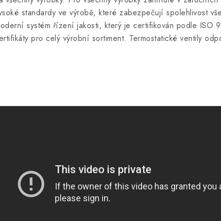
ysoké standardy ve výrobě, které zabezpečují spolehlivost vš
oderní systém řízení jakosti, který je certifikován podle ISO 
ertifikáty pro celý výrobní sortiment. Termostatické ventily o