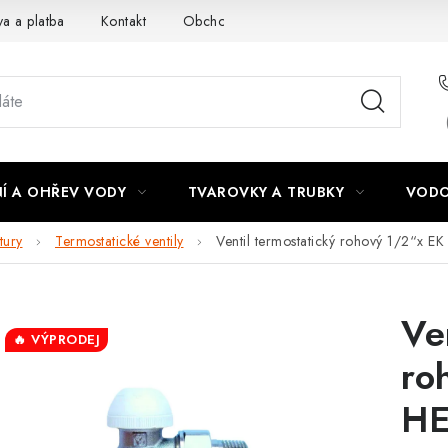
a a platba
Kontakt
Obchodní podmínky
Podmínky ochra
Í A OHŘEV VODY
TVAROVKY A TRUBKY
VODO
tury
Termostatické ventily
Ventil termostatický rohový 1/2“x 
Ve
🔥 VÝPRODEJ
ro
HE