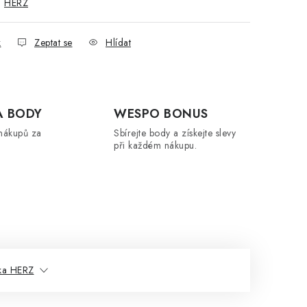
:
HERZ
k
Zeptat se
Hlídat
A BODY
WESPO BONUS
nákupů za
Sbírejte body a získejte slevy
při každém nákupu.
ka HERZ