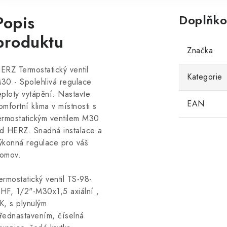
Popis
Doplňko
produktu
Značka
ERZ Termostatický ventil
Kategorie
30 - Spolehlivá regulace
eploty vytápění. Nastavte
EAN
omfortní klima v místnosti s
ermostatickým ventilem M30
d HERZ. Snadná instalace a
ýkonná regulace pro váš
omov.
ermostatický ventil TS-98-
HF, 1/2"-M30x1,5 axiální ,
K, s plynulým
řednastavením, číselná