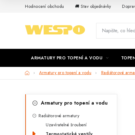
Přejít
Hodnocení obchodu
🚚 Stav objednávky
Doprav
na
obsah
ARMATURY PRO TOPENÍ A VODU
TOPEN
Domů
Armatury pro topení a vodu
Radiátorové arma
P
K
Přeskočit
Armatury pro topení a vodu
kategorie
a
o
t
Radiátorové armatury
s
Uzavíratelné šroubení
e
t
Termostatické ventily