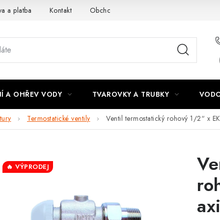
a a platba
Kontakt
Obchodní podmínky
Podmínky ochra
Í A OHŘEV VODY
TVAROVKY A TRUBKY
VODO
tury
Termostatické ventily
Ventil termostatický rohový 1/2“ x 
Ve
🔥 VÝPRODEJ
ro
ax