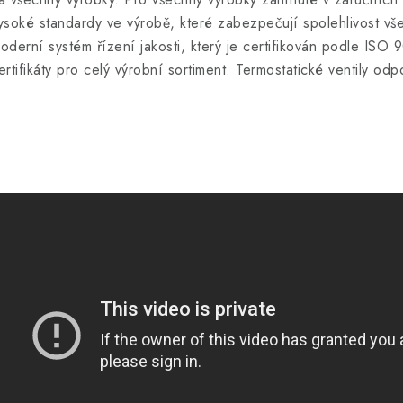
ysoké standardy ve výrobě, které zabezpečují spolehlivost vš
oderní systém řízení jakosti, který je certifikován podle ISO 
ertifikáty pro celý výrobní sortiment. Termostatické ventily o