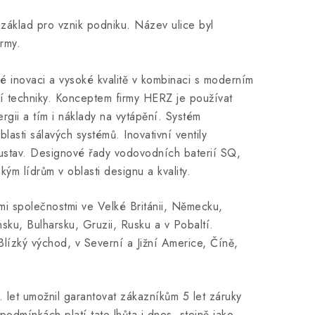
áklad pro vznik podniku. Název ulice byl
rmy.
é inovaci a vysoké kvalitě v kombinaci s moderním
í techniky. Konceptem firmy HERZ je používat
ergii a tím i náklady na vytápění. Systém
sti sálavých systémů. Inovativní ventily
ustav. Designové řady vodovodních baterií SQ,
m lídrům v oblasti designu a kvality.
mi společnostmi ve Velké Británii, Německu,
ku, Bulharsku, Gruzii, Rusku a v Pobaltí.
lízký východ, v Severní a Jižní Americe, Číně,
0. let umožnil garantovat zákazníkům 5 let záruky
odmínkách platí tato lhůta i dnes, stejně jako