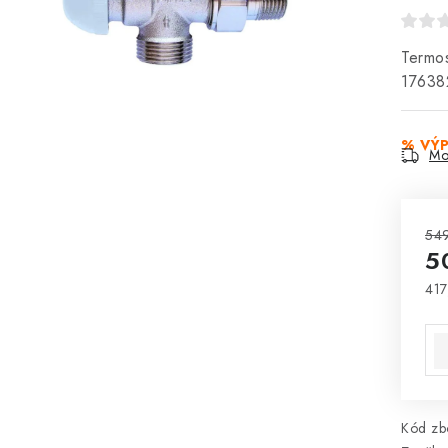
Termos
1763
% VÝ
Mo
549
5
417
Mě
Kód zbo