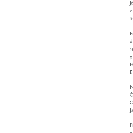
J
v
n
F
d
r
p
H
E
N
Č
C
J
F
n