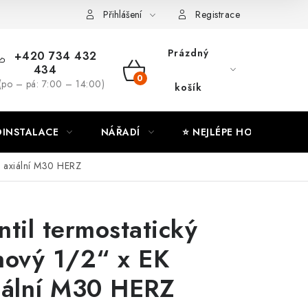
ny osobních údajů
Moje objednávka
Přihlášení
Registrace
Prázdný
+420 734 432
434
NÁKUPNÍ
(po – pá: 7:00 – 14:00)
košík
KOŠÍK
INSTALACE
NÁŘADÍ
⭐ NEJLÉPE HODNOCENÉ
EK axiální M30 HERZ
ntil termostatický
hový 1/2“ x EK
iální M30 HERZ