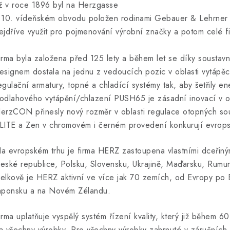
iž v roce 1896 byl na Herzgasse
 10. vídeňském obvodu položen rodinami Gebauer & Lehrner z
ejdříve využit pro pojmenování výrobní značky a potom celé fi
irma byla založena před 125 lety a během let se díky soustavn
esignem dostala na jednu z vedoucích pozic v oblasti vytápěc
egulační armatury, topné a chladící systémy tak, aby šetřily en
odlahového vytápění/chlazení PUSH65 je zásadní inovací v obla
erzCON přinesly nový rozměr v oblasti regulace otopných so
LITE a Zen v chromovém i černém provedení konkurují evropský
a evropském trhu je firma HERZ zastoupena vlastními dceřiný
eské republice, Polsku, Slovensku, Ukrajině, Maďarsku, Rumuns
elkově je HERZ aktivní ve více jak 70 zemích, od Evropy po B
aponsku a na Novém Zélandu.
irma uplatňuje vyspělý systém řízení kvality, který již během 6
a všechny výrobky. Pro všechny výrobky zahrnuté v záručních p