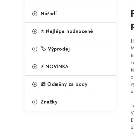
Nářadí
⭐ Nejlépe hodnocené
H
M
🏷️ Výprodej
t
k
⚡ NOVINKA
t
o
🎁 Odměny za body
v
d
Značky
T
V
E
p