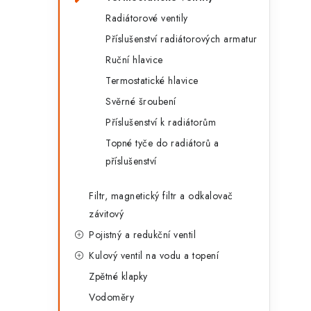
g
r
Radiátorové ventily
o
Příslušenství radiátorových armatur
a
r
Ruční hlavice
n
i
Termostatické hlavice
e
n
Svěrné šroubení
í
Příslušenství k radiátorům
Topné tyče do radiátorů a
p
příslušenství
a
Filtr, magnetický filtr a odkalovač
n
závitový
e
Pojistný a redukční ventil
l
Kulový ventil na vodu a topení
Zpětné klapky
Vodoměry