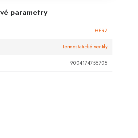
vé parametry
Zákaznická podpora
Stačí napsat, poradíme s čímkoli.
HERZ
Termostatické ventily
9004174755705