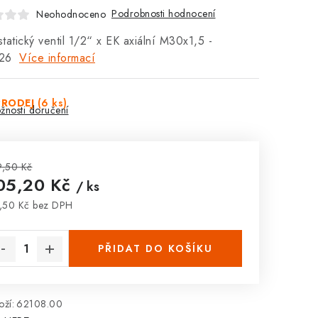
Podrobnosti hodnocení
Neohodnoceno
tatický ventil 1/2“ x EK axiální M30x1,5 -
826
Více informací
PRODEJ
(6 ks)
žnosti doručení
,50 Kč
05,20 Kč
/ ks
,50 Kč bez DPH
rná cena:
PŘIDAT DO KOŠÍKU
ží:
62108.00