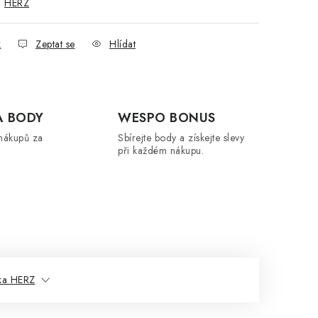
:
HERZ
k
Zeptat se
Hlídat
A BODY
WESPO BONUS
nákupů za
Sbírejte body a získejte slevy
při každém nákupu.
ka HERZ