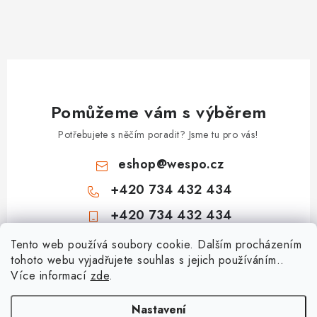
Pomůžeme vám s výběrem
Potřebujete s něčím poradit? Jsme tu pro vás!
eshop
@
wespo.cz
+420 734 432 434
+420 734 432 434
Z
Tento web používá soubory cookie. Dalším procházením
tohoto webu vyjadřujete souhlas s jejich používáním..
á
Více informací
zde
.
Informace pro vás
p
a
Hodnocení obchodu
Nastavení
Topenářská akademie