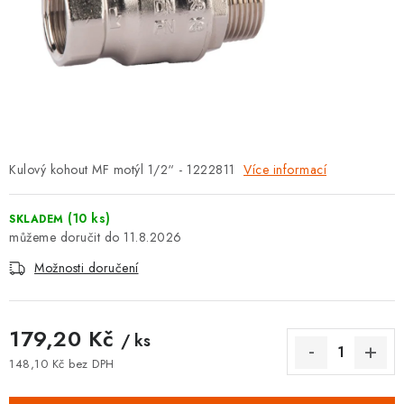
⚡ NOVINKA
🎁 ODMĚNY ZA BODY
🏆 WESPO BONUS
KONTAKT
Kulový kohout MF motýl 1/2“ - 1222811
Více informací
TOPENÁŘSKÁ AKADEMIE
(10 ks)
SKLADEM
OBCHODNÍ PODMÍNKY
11.8.2026
Možnosti doručení
O NÁS
🚚 STAV OBJEDNÁVKY
179,20 Kč
/ ks
148,10 Kč bez DPH
DOPRAVA A PLATBA
Měrná cena: