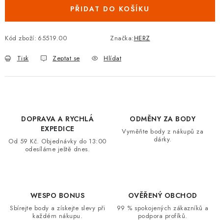
PŘIDAT DO KOŠÍKU
VRÁCENÍ ZBOŽÍ A REKLAMACE
MOJE OBJEDNÁVKA
Kód zboží:
65519.00
Značka:
HERZ
Tisk
Zeptat se
Hlídat
ZNAČKY
Hodnocení obchodu
🚚 Stav objednávky
Doprava a platba
Kontakt
Obchodní podmínky
DOPRAVA A RYCHLÁ
ODMĚNY ZA BODY
Podmínky ochrany osobních údajů
Moje objednávka
EXPEDICE
Vyměňte body z nákupů za
dárky.
Od 59 Kč. Objednávky do 13:00
odesíláme ještě dnes.
WESPO BONUS
OVĚŘENÝ OBCHOD
Sbírejte body a získejte slevy při
99 % spokojených zákazníků a
každém nákupu.
podpora profíků.