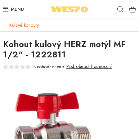
Přejít
Hleda
na
obsah
Kulové kohouty
ARMATURY PRO TOPENÍ A VODU
Kohout kulový HERZ motýl MF
TOPENÍ A OHŘEV VODY
1/2“ - 1222811
TVAROVKY A TRUBKY
Podrobnosti hodnocení
Neohodnoceno
VODOINSTALACE
NÁŘADÍ
⭐ NEJLÉPE HODNOCENÉ
🏷️ VÝPRODEJ