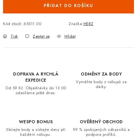
PŘIDAT DO KOŠÍKU
VRÁCENÍ ZBOŽÍ A REKLAMACE
MOJE OBJEDNÁVKA
Kód zboží:
65511.00
Značka:
HERZ
Tisk
Zeptat se
Hlídat
ZNAČKY
Hodnocení obchodu
🚚 Stav objednávky
Doprava a platba
Kontakt
Obchodní podmínky
DOPRAVA A RYCHLÁ
ODMĚNY ZA BODY
Podmínky ochrany osobních údajů
Moje objednávka
EXPEDICE
Vyměňte body z nákupů za
dárky.
Od 59 Kč. Objednávky do 13:00
odesíláme ještě dnes.
WESPO BONUS
OVĚŘENÝ OBCHOD
Sbírejte body a získejte slevy při
99 % spokojených zákazníků a
každém nákupu.
podpora profíků.