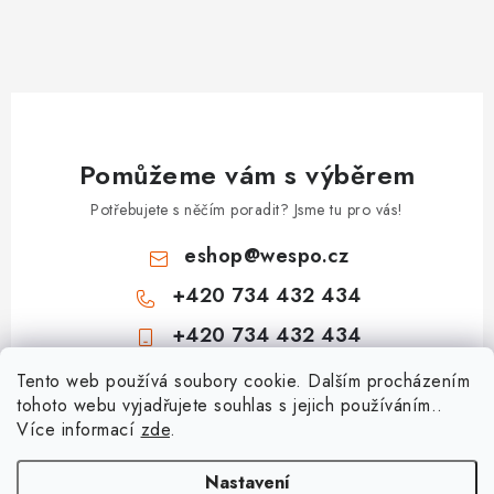
Pomůžeme vám s výběrem
Potřebujete s něčím poradit? Jsme tu pro vás!
eshop
@
wespo.cz
+420 734 432 434
+420 734 432 434
Z
Tento web používá soubory cookie. Dalším procházením
tohoto webu vyjadřujete souhlas s jejich používáním..
á
Více informací
zde
.
Informace pro vás
p
a
Hodnocení obchodu
Nastavení
Topenářská akademie