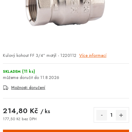
⚡ NOVINKA
🎁 ODMĚNY ZA BODY
🏆 WESPO BONUS
KONTAKT
Kulový kohout FF 3/4“ motýl - 1220112
Více informací
TOPENÁŘSKÁ AKADEMIE
(11 ks)
SKLADEM
OBCHODNÍ PODMÍNKY
11.8.2026
Možnosti doručení
O NÁS
🚚 STAV OBJEDNÁVKY
214,80 Kč
/ ks
177,50 Kč bez DPH
DOPRAVA A PLATBA
Měrná cena: