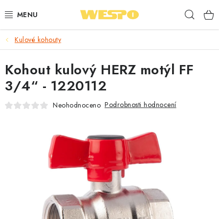
Přejít
Hleda
na
obsah
Kulové kohouty
ARMATURY PRO TOPENÍ A VODU
Kohout kulový HERZ motýl FF
TOPENÍ A OHŘEV VODY
3/4“ - 1220112
TVAROVKY A TRUBKY
Podrobnosti hodnocení
Neohodnoceno
VODOINSTALACE
NÁŘADÍ
⭐ NEJLÉPE HODNOCENÉ
🏷️ VÝPRODEJ