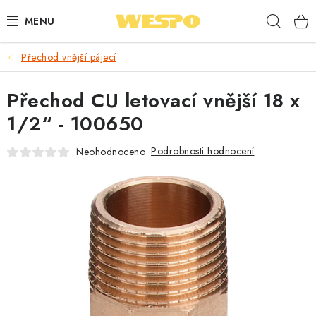
Přejít
Hleda
na
obsah
Přechod vnější pájecí
ARMATURY PRO TOPENÍ A VODU
Přechod CU letovací vnější 18 x
TOPENÍ A OHŘEV VODY
1/2“ - 100650
TVAROVKY A TRUBKY
Podrobnosti hodnocení
Neohodnoceno
VODOINSTALACE
NÁŘADÍ
⭐ NEJLÉPE HODNOCENÉ
🏷️ VÝPRODEJ