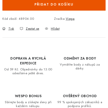
PŘIDAT DO KOŠÍKU
VRÁCENÍ ZBOŽÍ A REKLAMACE
MOJE OBJEDNÁVKA
Kód zboží:
48904.00
Značka:
Viega
Tisk
Zeptat se
Hlídat
ZNAČKY
Hodnocení obchodu
🚚 Stav objednávky
Doprava a platba
Kontakt
Obchodní podmínky
DOPRAVA A RYCHLÁ
ODMĚNY ZA BODY
Podmínky ochrany osobních údajů
Moje objednávka
EXPEDICE
Vyměňte body z nákupů za
dárky.
Od 59 Kč. Objednávky do 13:00
odesíláme ještě dnes.
WESPO BONUS
OVĚŘENÝ OBCHOD
Sbírejte body a získejte slevy při
99 % spokojených zákazníků a
každém nákupu.
podpora profíků.