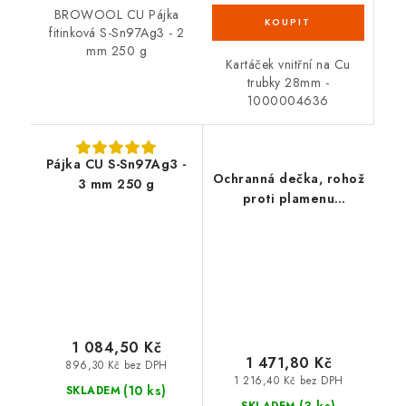
BROWOOL CU Pájka
fitinková S-Sn97Ag3 - 2
mm 250 g
Kartáček vnitřní na Cu
trubky 28mm -
1000004636
Pájka CU S-Sn97Ag3 -
Ochranná dečka, rohož
3 mm 250 g
proti plamenu
33x50cm 31050
1 084,50 Kč
1 471,80 Kč
896,30 Kč bez DPH
1 216,40 Kč bez DPH
(10 ks)
SKLADEM
(3 ks)
SKLADEM