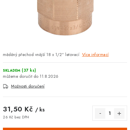
⚡ NOVINKA
🎁 ODMĚNY ZA BODY
🏆 WESPO BONUS
KONTAKT
měděný přechod vnější 18 x 1/2“ letovací
Více informací
TOPENÁŘSKÁ AKADEMIE
(37 ks)
SKLADEM
OBCHODNÍ PODMÍNKY
11.8.2026
Možnosti doručení
O NÁS
🚚 STAV OBJEDNÁVKY
31,50 Kč
/ ks
26 Kč bez DPH
DOPRAVA A PLATBA
Měrná cena: