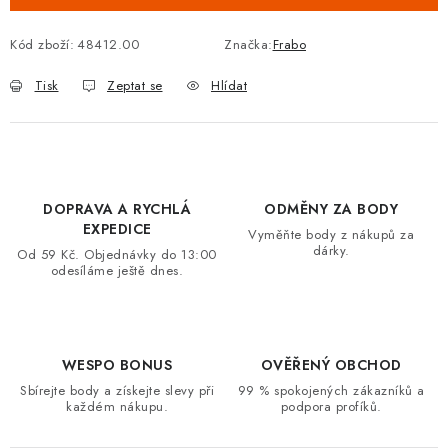
VRÁCENÍ ZBOŽÍ A REKLAMACE
Kód zboží:
48412.00
Značka:
Frabo
MOJE OBJEDNÁVKA
Tisk
Zeptat se
Hlídat
ZNAČKY
Hodnocení obchodu
🚚 Stav objednávky
Doprava a platba
DOPRAVA A RYCHLÁ
ODMĚNY ZA BODY
Kontakt
Obchodní podmínky
EXPEDICE
Vyměňte body z nákupů za
Podmínky ochrany osobních údajů
Moje objednávka
dárky.
Od 59 Kč. Objednávky do 13:00
odesíláme ještě dnes.
WESPO BONUS
OVĚŘENÝ OBCHOD
Sbírejte body a získejte slevy při
99 % spokojených zákazníků a
každém nákupu.
podpora profíků.