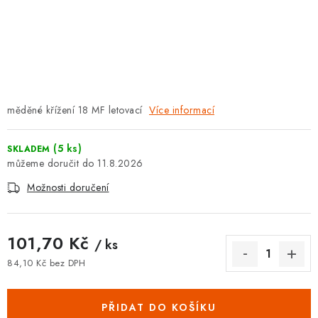
⚡ NOVINKA
🎁 ODMĚNY ZA BODY
🏆 WESPO BONUS
měděné křížení 18 MF letovací
Více informací
KONTAKT
TOPENÁŘSKÁ AKADEMIE
(5 ks)
SKLADEM
11.8.2026
OBCHODNÍ PODMÍNKY
Možnosti doručení
O NÁS
101,70 Kč
/ ks
🚚 STAV OBJEDNÁVKY
84,10 Kč bez DPH
Měrná cena:
DOPRAVA A PLATBA
PŘIDAT DO KOŠÍKU