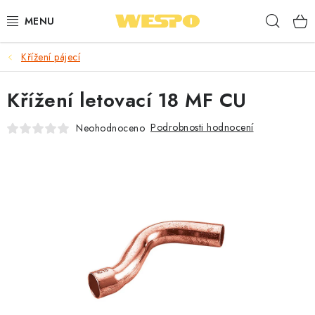
Přejít
Hleda
na
obsah
Křížení pájecí
ARMATURY PRO TOPENÍ A VODU
Křížení letovací 18 MF CU
TOPENÍ A OHŘEV VODY
Podrobnosti hodnocení
Neohodnoceno
TVAROVKY A TRUBKY
VODOINSTALACE
NÁŘADÍ
⭐ NEJLÉPE HODNOCENÉ
🏷️ VÝPRODEJ