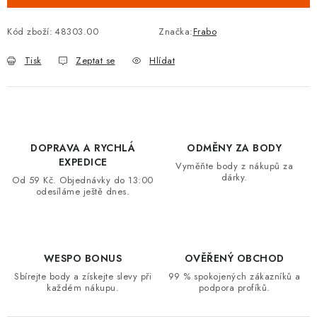
VRÁCENÍ ZBOŽÍ A REKLAMACE
Kód zboží:
48303.00
Značka:
Frabo
MOJE OBJEDNÁVKA
Tisk
Zeptat se
Hlídat
ZNAČKY
Hodnocení obchodu
🚚 Stav objednávky
Doprava a platba
DOPRAVA A RYCHLÁ
ODMĚNY ZA BODY
Kontakt
Obchodní podmínky
EXPEDICE
Vyměňte body z nákupů za
Podmínky ochrany osobních údajů
Moje objednávka
dárky.
Od 59 Kč. Objednávky do 13:00
odesíláme ještě dnes.
WESPO BONUS
OVĚŘENÝ OBCHOD
Sbírejte body a získejte slevy při
99 % spokojených zákazníků a
každém nákupu.
podpora profíků.