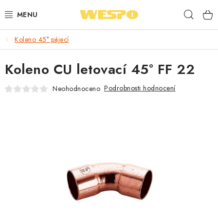
Přejít
Hleda
na
obsah
Koleno 45° pájecí
ARMATURY PRO TOPENÍ A VODU
Koleno CU letovací 45° FF 22
TOPENÍ A OHŘEV VODY
Podrobnosti hodnocení
Neohodnoceno
TVAROVKY A TRUBKY
VODOINSTALACE
NÁŘADÍ
⭐ NEJLÉPE HODNOCENÉ
🏷️ VÝPRODEJ