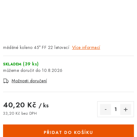
⚡ NOVINKA
🎁 ODMĚNY ZA BODY
🏆 WESPO BONUS
měděné koleno 45° FF 22 letovací
Více informací
KONTAKT
TOPENÁŘSKÁ AKADEMIE
(39 ks)
SKLADEM
10.8.2026
OBCHODNÍ PODMÍNKY
Možnosti doručení
O NÁS
40,20 Kč
/ ks
🚚 STAV OBJEDNÁVKY
33,20 Kč bez DPH
Měrná cena:
DOPRAVA A PLATBA
PŘIDAT DO KOŠÍKU