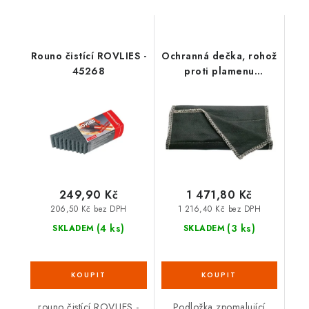
Rouno čistící ROVLIES -
Ochranná dečka, rohož
45268
proti plamenu
33x50cm 31050
249,90 Kč
1 471,80 Kč
206,50 Kč bez DPH
1 216,40 Kč bez DPH
(4 ks)
(3 ks)
SKLADEM
SKLADEM
rouno čistící ROVLIES -
Podložka zpomalující